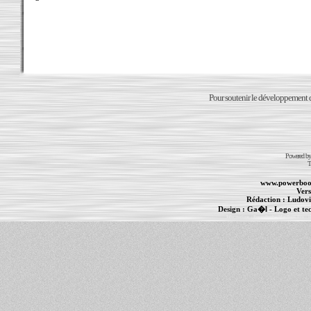
Pour soutenir le développement du
Powered b
T
www.powerboo
Vers
Rédaction :
Ludovi
Design :
Ga�l
- Logo et te
Informations :
PowerBook
-
MacBook Pro
-
i