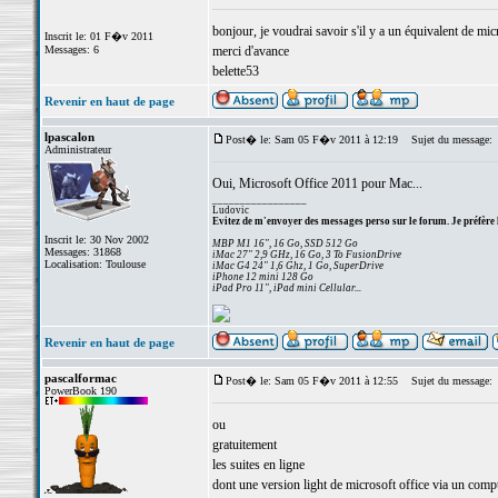
bonjour, je voudrai savoir s'il y a un équivalent de mic
Inscrit le: 01 F�v 2011
Messages: 6
merci d'avance
belette53
Revenir en haut de page
lpascalon
Post� le: Sam 05 F�v 2011 à 12:19
Sujet du message:
Administrateur
Oui, Microsoft Office 2011 pour Mac...
_________________
Ludovic
Evitez de m'envoyer des messages perso sur le forum. Je préfère 
Inscrit le: 30 Nov 2002
MBP M1 16", 16 Go, SSD 512 Go
Messages: 31868
iMac 27" 2,9 GHz, 16 Go, 3 To FusionDrive
Localisation: Toulouse
iMac G4 24" 1,6 Ghz, 1 Go, SuperDrive
iPhone 12 mini 128 Go
iPad Pro 11", iPad mini Cellular...
Revenir en haut de page
pascalformac
Post� le: Sam 05 F�v 2011 à 12:55
Sujet du message:
PowerBook 190
ou
gratuitement
les suites en ligne
dont une version light de microsoft office via un comp