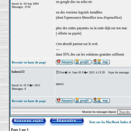
ou google doc ou zoho etc
Inscrit le: 04 Sep 2004
Messages: 3734
ou des versions logciels installées
(dont l'opensource libreoffice issu d'openoffice)
plus des suites payantes ou la suite déjà sur ton mac
( offerte ou payée)
c'est abordé partout sur le web
---
dans 95% des cas les solutions gratuites suffisent
Revenir en haut de page
belette53
Post� le: Sam 05 F�v 2011 à 13:39
Sujet du message:
merci
Inscrit le: 01 F�v 2011
Messages: 6
Revenir en haut de page
Montrer les messages depuis:
Tout sur les MacBook Index 
Page
1
sur
1