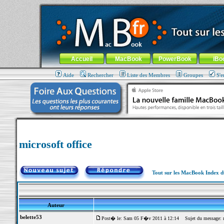
MacBook-fr.com : 100% Apple... 100% nomade !
Aller au contenu
-
Aller au menu général
-
Aller au menu de la
Menu général
Accueil
MacBook
PowerBook
iBo
Aide
Rechercher
Liste des Membres
Groupes
S'e
microsoft office
Tout sur les MacBook Index 
Auteur
belette53
Post� le: Sam 05 F�v 2011 à 12:14
Sujet du message: mi