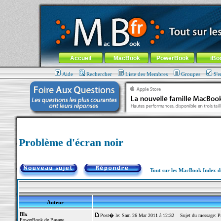
MacBook-fr.com : 100% Apple... 100% nomade !
Aller au contenu
-
Aller au menu général
-
Aller au menu de la
Menu général
Accueil
MacBook
PowerBook
iBo
Aide
Rechercher
Liste des Membres
Groupes
S'e
Problème d'écran noir
Tout sur les MacBook Index 
Auteur
Blx
Post� le: Sam 26 Mar 2011 à 12:32
Sujet du message: Pr
PowerBook de Basane