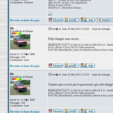
iMac 27" 2,9 GHz, 16 Go, 3 To FusionDrive
Localisation: Toulouse
iMac G4 24" 1,6 Ghz, 1 Go, SuperDrive
iPhone 12 mini 128 Go
iPad Pro 11", iPad mini Cellular...
Revenir en haut de page
Blx
Post� le: Sam 26 Mar 2011 à 13:30
Sujet du message:
PowerBook de Basane
Déjà changée sans succès…
_________________
MacBook Pro Core i7 2,2 GHz 16 Go 500 Go SSD OS X.12 - MacPro
64 Go, iPhone 5 16 Go, R2-D2 vidéo-projecteur
FIAT 500, Matra Rancho, course d'orientation, déteste le foot, le di
Inscrit le: 11 F�v 2004
Messages: 319
Localisation: Lyon
Revenir en haut de page
Blx
Post� le: Sam 26 Mar 2011 à 13:33
Sujet du message:
PowerBook de Basane
J'espère que ce n'est pas le processeur qui a été chang
_________________
MacBook Pro Core i7 2,2 GHz 16 Go 500 Go SSD OS X.12 - MacPro
64 Go, iPhone 5 16 Go, R2-D2 vidéo-projecteur
FIAT 500, Matra Rancho, course d'orientation, déteste le foot, le di
Inscrit le: 11 F�v 2004
Messages: 319
Localisation: Lyon
Revenir en haut de page