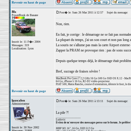
Revenir en haut de page
Blx
Post� le: Sam 26 Mar 2011 à 12:57
Sujet du message:
PowerBook de Basane
Non, rien.
En fait, je corrige : le démarrage ne se fait pas normal
La plupart du temps, j'ai un son court et non pas long
Inscrit le: 11 F�v 2004
La souris ne s'allume pas mais la carte Airport externe 
Messages: 319
Localisation: Lyon
Zapper la PRAM ne provoque rien : pas de sons succe
Depuis quelque temps déjà, le démarrage était probléma
Bref, sucrage de fraises sévère !
_________________
MacBook Pro Core i7 2,2 GHz 16 Go 500 Go SSD OS X.12 - MacPro
64 Go, iPhone 5 16 Go, R2-D2 vidéo-projecteur
FIAT 500, Matra Rancho, course d'orientation, déteste le foot, le di
Revenir en haut de page
lpascalon
Post� le: Sam 26 Mar 2011 à 13:11
Sujet du message:
Administrateur
La pile ?!
_________________
Ludovic
Evitez de m'envoyer des messages perso sur le forum. Je préfère 
Inscrit le: 30 Nov 2002
MBP M1 16", 16 Go, SSD 512 Go
Messages: 31868