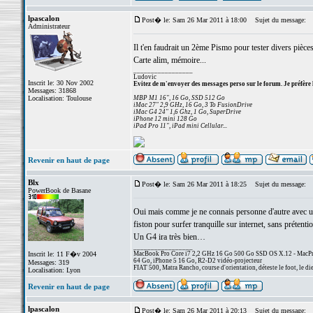
lpascalon
Post� le: Sam 26 Mar 2011 à 18:00
Sujet du message:
Administrateur
Il t'en faudrait un 2ème Pismo pour tester divers pièces
Carte alim, mémoire...
_________________
Ludovic
Inscrit le: 30 Nov 2002
Evitez de m'envoyer des messages perso sur le forum. Je préfère 
Messages: 31868
Localisation: Toulouse
MBP M1 16", 16 Go, SSD 512 Go
iMac 27" 2,9 GHz, 16 Go, 3 To FusionDrive
iMac G4 24" 1,6 Ghz, 1 Go, SuperDrive
iPhone 12 mini 128 Go
iPad Pro 11", iPad mini Cellular...
Revenir en haut de page
Blx
Post� le: Sam 26 Mar 2011 à 18:25
Sujet du message:
PowerBook de Basane
Oui mais comme je ne connais personne d'autre avec un P
fiston pour surfer tranquille sur internet, sans prétent
Un G4 ira très bien…
_________________
Inscrit le: 11 F�v 2004
MacBook Pro Core i7 2,2 GHz 16 Go 500 Go SSD OS X.12 - MacPro
64 Go, iPhone 5 16 Go, R2-D2 vidéo-projecteur
Messages: 319
FIAT 500, Matra Rancho, course d'orientation, déteste le foot, le di
Localisation: Lyon
Revenir en haut de page
lpascalon
Post� le: Sam 26 Mar 2011 à 20:13
Sujet du message: