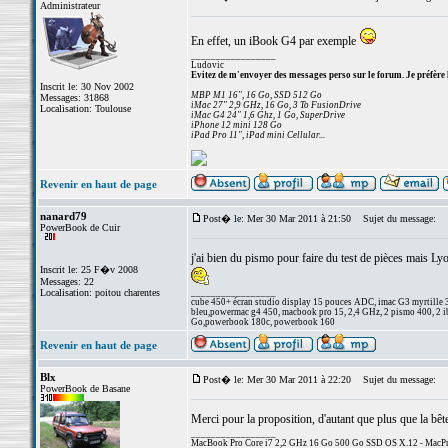
Administrateur
En effet, un iBook G4 par exemple
_________________
Ludovic
Evitez de m'envoyer des messages perso sur le forum. Je préfère 
Inscrit le: 30 Nov 2002
MBP M1 16", 16 Go, SSD 512 Go
Messages: 31868
iMac 27" 2,9 GHz, 16 Go, 3 To FusionDrive
Localisation: Toulouse
iMac G4 24" 1,6 Ghz, 1 Go, SuperDrive
iPhone 12 mini 128 Go
iPad Pro 11", iPad mini Cellular...
Revenir en haut de page
nanard79
Post� le: Mer 30 Mar 2011 à 21:50
Sujet du message:
PowerBook de Cuir
j'ai bien du pismo pour faire du test de pièces mais Lyo
Inscrit le: 25 F�v 2008
Messages: 22
Localisation: poitou charentes
_________________
cube 450+ écran studio display 15 pouces ADC, imac G3 myrtille 
bleu,powermac g4 450, macbook pro 15, 2,4 GHz, 2 pismo 400, 2 ib
Go,powerbook 180c, powerbook 160
Revenir en haut de page
Blx
Post� le: Mer 30 Mar 2011 à 22:20
Sujet du message:
PowerBook de Basane
Merci pour la proposition, d'autant que plus que la bêt
_________________
MacBook Pro Core i7 2,2 GHz 16 Go 500 Go SSD OS X.12 - MacPro