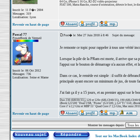
64 Go, iPhone 5 16 Go, R2-D2 vidéo-projecteur
FIAT 500, Matra Rancho, course d'orientation, déteste le foot, le di
Inscrit le: 11 F�v 2004
Messages: 319
Localisation: Lyon
Revenir en haut de page
Pascal 77
Post� le: Mer 27 Juin 2018 à 8:46
Sujet du message:
PowerBook de Vermeil
Je remonte ce topic pour rappeler à tous une vérité inc
Lorsque la pile de la PRam est morte, il arrive que sa p
l'appui sur le bouton de démarrage n'a aucun effet, et 
Inscrit le: 06 Oct 2012
Messages: 736
Dans ce cas, le remède est simple : il suffit de débran
Localisation: Seine et Marne
principale ayant encore un minimum de jus, de toute faço
J'ai fait ça il y a 15 jours, et au premier appui sur le
_________________
Duo 230 (68030/33,), 520 et 520c (68LC040/25), 190 (68LC040/66/
iBook G3/500 "Dual USB, "Pismo" (G3/500, ), G4"Ti"/550, iBook
Core i7 à 2,2 Ghz et MBP 15" Quad Core i7 2,5 Ghz, Mac mini 201
Revenir en haut de page
Montrer les messages depuis:
Tout sur les MacBook Index 