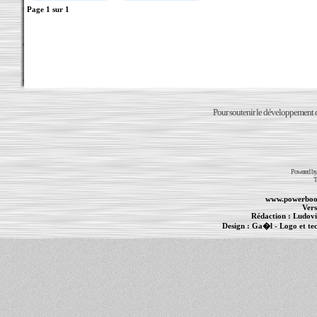
Page
1
sur
1
Pour soutenir le développement du
Powered b
T
www.powerboo
Vers
Rédaction :
Ludovi
Design :
Ga�l
- Logo et te
Informations :
PowerBook
-
MacBook Pro
-
i