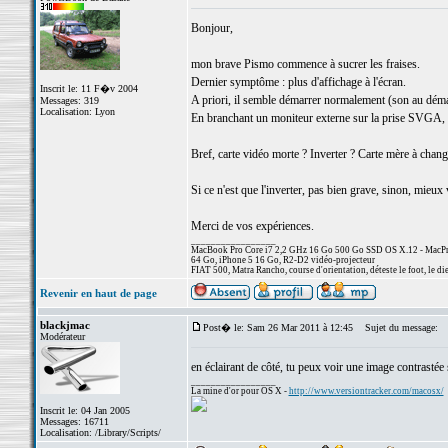
Bonjour,
mon brave Pismo commence à sucrer les fraises.
Dernier symptôme : plus d'affichage à l'écran.
Inscrit le: 11 F�v 2004
A priori, il semble démarrer normalement (son au démarr
Messages: 319
Localisation: Lyon
En branchant un moniteur externe sur la prise SVGA, ri
Bref, carte vidéo morte ? Inverter ? Carte mère à chang
Si ce n'est que l'inverter, pas bien grave, sinon, mieu
Merci de vos expériences.
_________________
MacBook Pro Core i7 2,2 GHz 16 Go 500 Go SSD OS X.12 - MacPro
64 Go, iPhone 5 16 Go, R2-D2 vidéo-projecteur
FIAT 500, Matra Rancho, course d'orientation, déteste le foot, le di
Revenir en haut de page
blackjmac
Post� le: Sam 26 Mar 2011 à 12:45
Sujet du message:
Modérateur
en éclairant de côté, tu peux voir une image contrastée s
_________________
La mine d'or pour OS X -
http://www.versiontracker.com/macosx/
Inscrit le: 04 Jan 2005
Messages: 16711
Localisation: /Library/Scripts/