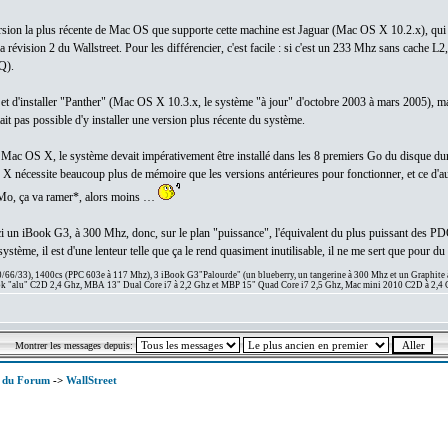
version la plus récente de Mac OS que supporte cette machine est Jaguar (Mac OS X 10.2.x), qui 
révision 2 du Wallstreet. Pour les différencier, c'est facile : si c'est un 233 Mhz sans cache L
Q).
on et d'installer "Panther" (Mac OS X 10.3.x, le système "à jour" d'octobre 2003 à mars 2005), ma
ait pas possible d'y installer une version plus récente du système.
 Mac OS X, le système devait impérativement être installé dans les 8 premiers Go du disque dur, c
nécessite beaucoup plus de mémoire que les versions antérieures pour fonctionner, et ce d'aut
 Mo, ça va ramer*, alors moins …
ai ici un iBook G3, à 300 Mhz, donc, sur le plan "puissance", l'équivalent du plus puissant des
tème, il est d'une lenteur telle que ça le rend quasiment inutilisable, il ne me sert que pour d
66/33), 1400cs (PPC 603e à 117 Mhz), 3 iBook G3"Palourde" (un blueberry, un tangerine à 300 Mhz et un Graphite
 "alu" C2D 2,4 Ghz, MBA 13" Dual Core i7 à 2,2 Ghz et MBP 15" Quad Core i7 2,5 Ghz, Mac mini 2010 C2D à 2,4 
Montrer les messages depuis:
x du Forum
->
WallStreet