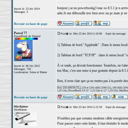
bonjour j ai un powerbookg3 mac os 8.5.1 je n arrive 
Inscrit le: 23 Avr 2014
Messages: 3
aide.Je me débrouille tres bien avec un pc mais je ne
Revenir en haut de page
Pascal 77
Post� le: Mer 23 Avr 2014 à 10:00
Sujet du message:
PowerBook de Vermeil
1) Tableau de bord "Appletalk" : Dans le menu local 
2) Tableau de bord "TCP/IP" : dans le menu local "con
À ce stade, ça devrait fonctionner. Toutefois, ne t'at
Inscrit le: 06 Oct 2012
Messages: 736
ton Mac, c'est une mise à jour gratuite depuis la 8.5.1
Localisation: Seine et Marne
Bon, il reste clair que ça ne mettra pas à ta portée de
_________________
Duo 230 (68030/33,), 520 et 520c (68LC040/25), 190 (68LC040/
1,42 Ghz, PowerBook G4 15" 1,25 Ghz et 12" 1,33 Ghz, MacBook
Revenir en haut de page
blackjmac
Post� le: Mer 23 Avr 2014 à 13:18
Sujet du message:
Modérateur
N'oubliez pas que certains modems câble enregistrent
Pour passer outre cette limite, il faut éteindre le mo