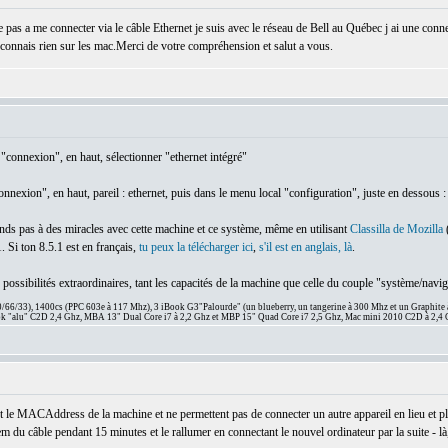
pas a me connecter via le câble Ethernet je suis avec le réseau de Bell au Québec j ai une conne
 connais rien sur les mac.Merci de votre compréhension et salut a vous.
"connexion", en haut, sélectionner "ethernet intégré"
nexion", en haut, pareil : ethernet, puis dans le menu local "configuration", juste en dessous :
tends pas à des miracles avec cette machine et ce système, même en utilisant
Classilla de Mozilla
(
. Si ton 8.5.1 est en français,
tu peux la télécharger ici
,
s'il est en anglais, là
.
s possibilités extraordinaires, tant les capacités de la machine que celle du couple "système/navig
66/33), 1400cs (PPC 603e à 117 Mhz), 3 iBook G3"Palourde" (un blueberry, un tangerine à 300 Mhz et un Graphite
 "alu" C2D 2,4 Ghz, MBA 13" Dual Core i7 à 2,2 Ghz et MBP 15" Quad Core i7 2,5 Ghz, Mac mini 2010 C2D à 2,4 
 le MACAddress de la machine et ne permettent pas de connecter un autre appareil en lieu et pl
dem du câble pendant 15 minutes et le rallumer en connectant le nouvel ordinateur par la suite - là