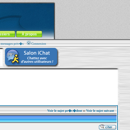
ssiers
À propos
s messages priv�s
Connexion
Voir le sujet pr�c�dent
::
Voir le sujet suivant