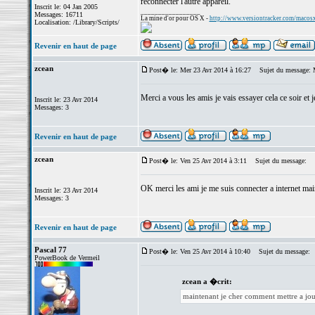
reconnecter l'autre appareil.
Inscrit le: 04 Jan 2005
_________________
Messages: 16711
La mine d'or pour OS X -
http://www.versiontracker.com/macos
Localisation: /Library/Scripts/
Revenir en haut de page
zcean
Post� le: Mer 23 Avr 2014 à 16:27
Sujet du message: 
Merci a vous les amis je vais essayer cela ce soir et
Inscrit le: 23 Avr 2014
Messages: 3
Revenir en haut de page
zcean
Post� le: Ven 25 Avr 2014 à 3:11
Sujet du message:
OK merci les ami je me suis connecter a internet mai
Inscrit le: 23 Avr 2014
Messages: 3
Revenir en haut de page
Pascal 77
Post� le: Ven 25 Avr 2014 à 10:40
Sujet du message:
PowerBook de Vermeil
zcean a �crit:
maintenant je cher comment mettre a jou