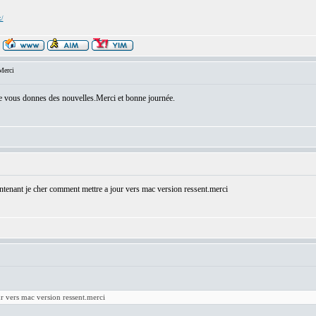
x/
Merci
 je vous donnes des nouvelles.Merci et bonne journée.
ntenant je cher comment mettre a jour vers mac version ressent.merci
r vers mac version ressent.merci