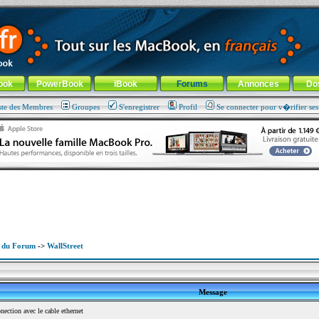
ade !
général
-
Aller au menu de la rubrique
ook
PowerBook
iBook
Forums
Annonces
Do
ste des Membres
Groupes
S'enregistrer
Profil
Se connecter pour v�rifier se
x du Forum
->
WallStreet
Message
ction avec le cable ethernet