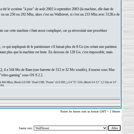
a été le système "à jour" de août 2002 à septembre 2003 (la machine, elle date de
2, ou un 250 ou 292 Mhz, alors c'est un Wallstreet, si c'est un 233 Mhz avec 512Ko de
is sur cette machine c'était assez compliqué, car ça nécessitait une procédure
e qui impliquait de le partitionner s'il faisait plus de 8 Go (en créant une partition
ant plus que la machine est lente. En dessous de 128 Go, c'est impossible, mais
 PDQ, il a 544 Mo de Ram (une barrette de 512 et 32 Mo soudés), il tourne sous Mac
u "rétro-gaming" sous OS 9.2.2.
 à 466 Mhz), iBook G3/500 "Dual USB, "Pismo" (G3/500, ), G4"Ti"/550, iBook G4 12" 1,2 Ghz et 14"
Ghz.
Toutes les heures sont au format GMT + 2 Heures
Sauter vers: