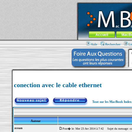
MacBook-fr.com : 100% Apple... 100% nom
Aller au contenu
-
Aller au menu 
Menu général
Accueil
MacB
Aide
Rechercher
Li
conection avec le cable ethernet
Tout sur les MacBook Inde
Auteur
zcean
Post� le: Mer 23 Avr 2014 à 7:42
Sujet du message: cone