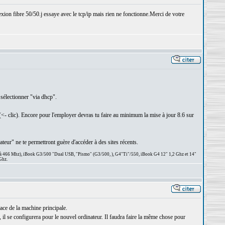
xion fibre 50/50.j essaye avec le tcp/ip mais rien ne fonctionne.Merci de votre
 sélectionner "via dhcp".
<- clic). Encore pour l'employer devras tu faire au minimum la mise à jour 8.6 sur
ateur" ne te permettront guère d'accéder à des sites récents.
 à 466 Mhz), iBook G3/500 "Dual USB, "Pismo" (G3/500, ), G4"Ti"/550, iBook G4 12" 1,2 Ghz et 14"
Ghz.
ace de la machine principale.
, il se configurera pour le nouvel ordinateur. Il faudra faire la même chose pour