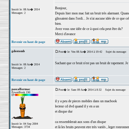
Bonjour,
Inscrit le: 08 Ao� 2014
Messages: 2
Depuis hier mon mac fait un bruit très alarmant. Quand je
glissaient dans l'ordi... Je n'ai aucune idée de ce que 
bien.
Avez vous une idée de ce à quoi cela peut être du?
Merci d'avance
Revenir en haut de page
gdestomb
Post� le: Ven 08 Ao� 2014 à 19:42
Sujet du message:
Sachant que ce bruit n'est pas un bruit de rapement. Je 
Inscrit le: 08 Ao� 2014
Messages: 2
Revenir en haut de page
pascalformac
Post� le: Sam 09 Ao� 2014 à 8:32
Sujet du message:
PowerBook 190
il y a peu de pieces mobiles dans un macbook
lecteur cd dvd quand il y en a un
et disque dur
ca ressemblerait aux sons d'un disque
Inscrit le: 04 Sep 2004
et là les bruits peuvent etre très variés , leger ronron
Messages: 3734