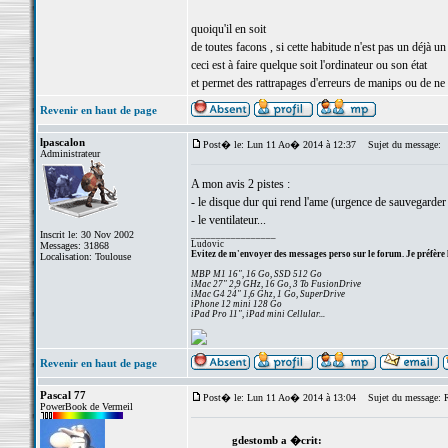
quoiqu'il en soit
de toutes facons , si cette habitude n'est pas un déjà u
ceci est à faire quelque soit l'ordinateur ou son état
et permet des rattrapages d'erreurs de manips ou de ne
Revenir en haut de page
lpascalon
Post� le: Lun 11 Ao� 2014 à 12:37
Sujet du message:
Administrateur
A mon avis 2 pistes :
- le disque dur qui rend l'ame (urgence de sauvegarder 
- le ventilateur...
Inscrit le: 30 Nov 2002
_________________
Ludovic
Messages: 31868
Evitez de m'envoyer des messages perso sur le forum. Je préfère 
Localisation: Toulouse
MBP M1 16", 16 Go, SSD 512 Go
iMac 27" 2,9 GHz, 16 Go, 3 To FusionDrive
iMac G4 24" 1,6 Ghz, 1 Go, SuperDrive
iPhone 12 mini 128 Go
iPad Pro 11", iPad mini Cellular...
Revenir en haut de page
Pascal 77
Post� le: Lun 11 Ao� 2014 à 13:04
Sujet du message: Re:
PowerBook de Vermeil
gdestomb a �crit: