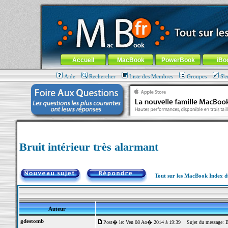
MacBook-fr.com : 100% Apple... 100% nomade !
Aller au contenu
-
Aller au menu général
-
Aller au menu de la
Menu général
Accueil
MacBook
PowerBook
iBo
Aide
Rechercher
Liste des Membres
Groupes
S'e
Bruit intérieur très alarmant
Tout sur les MacBook Index 
Auteur
gdestomb
Post� le: Ven 08 Ao� 2014 à 19:39
Sujet du message: Bru