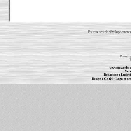
Pour soutenir le développement du
Powered b
T
www.powerboo
Vers
Rédaction :
Ludovi
Design :
Ga�l
- Logo et te
Informations :
PowerBook
-
MacBook Pro
-
i