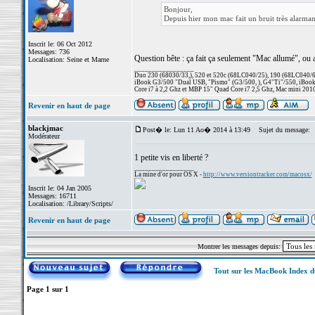
Bonjour,
Depuis hier mon mac fait un bruit très alarma
Inscrit le: 06 Oct 2012
Messages: 736
Question bête : ça fait ça seulement "Mac allumé", ou 
Localisation: Seine et Marne
_________________
Duo 230 (68030/33,), 520 et 520c (68LC040/25), 190 (68LC040/66/
iBook G3/500 "Dual USB, "Pismo" (G3/500, ), G4"Ti"/550, iBook
Core i7 à 2,2 Ghz et MBP 15" Quad Core i7 2,5 Ghz, Mac mini 201
Revenir en haut de page
blackjmac
Post� le: Lun 11 Ao� 2014 à 13:49
Sujet du message:
Modérateur
1 petite vis en liberté ?
_________________
La mine d'or pour OS X -
http://www.versiontracker.com/macosx/
Inscrit le: 04 Jan 2005
Messages: 16711
Localisation: /Library/Scripts/
Revenir en haut de page
Montrer les messages depuis:
Tout sur les MacBook Index 
Page
1
sur
1