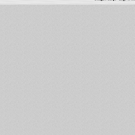
Informations :
PowerBook
-
MacBook Pro
-
i