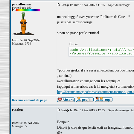
pascalformac
Post� le: Dim 12 Avr 2015 à 11:35
Sujet du message:
PowerBook 190
un peu buggué avec yosemite l''utilitaire de Gete ...*
je sais pas si c'est corrigé
sinon on passe par le terminal
Inscrit le: 04 Sep 2004
Messages: 3734
Code:
sudo /Applications/Install\ OS
/Volumes/Yosemite --applicatio
*pour les geeks: il y a aussi un excellent post de mac
, terminal)
avec illustration en image pour les sceptiques
(appliqué à mavericks car le fil macg etait sur maveric
http://forums.macg.co/threads/comment-mettre-a-jou
Revenir en haut de page
rvsalou
Post� le: Dim 12 Avr 2015 à 12:55
Sujet du message: Aid
Bonjour
Inscrit le: 05 Avr 2015
Messages: 5
Désolé je croyais que le site était en français;...humour 
@+