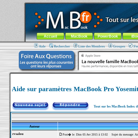
MacBook-fr.com : 100% Apple... 100% nomade !
Aller au contenu
-
Aller au menu général
-
Aller au menu de la
Menu général
Accueil
MacBook
PowerBook
iBo
Aide
Rechercher
Liste des Membres
Groupes
S'e
Aide sur paramètres MacBook Pro Yosemi
Tout sur les MacBook Index 
Auteur
rvsalou
Post� le: Dim 05 Avr 2015 à 13:02
Sujet du message: Aid