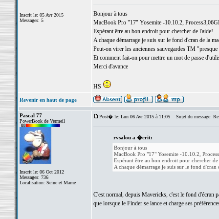
Bonjour à tous
Inscrit le: 05 Avr 2015
Messages: 5
MacBook Pro "17" Yosemite -10.10.2, Process3,06
Espérant être au bon endroit pour chercher de l'aide!
A chaque démarrage je suis sur le fond d'cran de la mach
Peut-on virer les anciennes sauvegardes TM "presque au
Et comment fait-on pour mettre un mot de passe d'util
Merci d'avance
HS
Revenir en haut de page
Pascal 77
Post� le: Lun 06 Avr 2015 à 11:05
Sujet du message: Re:
PowerBook de Vermeil
rvsalou a �crit:
Bonjour à tous
MacBook Pro "17" Yosemite -10.10.2, Proc
Espérant être au bon endroit pour chercher de 
A chaque démarrage je suis sur le fond d'cran de
Inscrit le: 06 Oct 2012
Messages: 736
Localisation: Seine et Marne
C'est normal, depuis Mavericks, c'est le fond d'écran p
que lorsque le Finder se lance et charge ses préférence