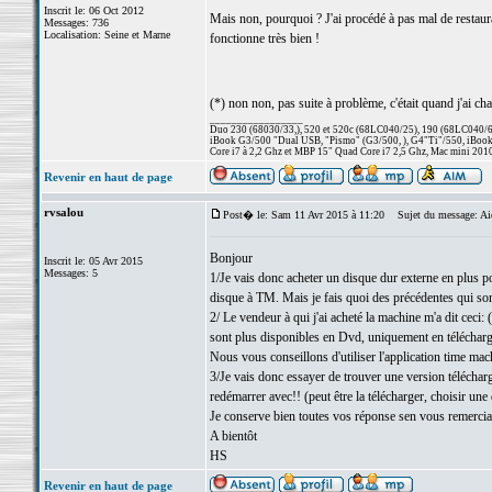
Inscrit le: 06 Oct 2012
Mais non, pourquoi ? J'ai procédé à pas mal de resta
Messages: 736
Localisation: Seine et Marne
fonctionne très bien !
(*) non non, pas suite à problème, c'était quand j'ai 
_________________
Duo 230 (68030/33,), 520 et 520c (68LC040/25), 190 (68LC040/66/
iBook G3/500 "Dual USB, "Pismo" (G3/500, ), G4"Ti"/550, iBook
Core i7 à 2,2 Ghz et MBP 15" Quad Core i7 2,5 Ghz, Mac mini 201
Revenir en haut de page
rvsalou
Post� le: Sam 11 Avr 2015 à 11:20
Sujet du message: Aid
Bonjour
Inscrit le: 05 Avr 2015
Messages: 5
1/Je vais donc acheter un disque dur externe en plus p
disque à TM. Mais je fais quoi des précédentes qui sont 
2/ Le vendeur à qui j'ai acheté la machine m'a dit cec
sont plus disponibles en Dvd, uniquement en téléchar
Nous vous conseillons d'utiliser l'application time ma
3/Je vais donc essayer de trouver une version télécharg
redémarrer avec!! (peut être la télécharger, choisir un
Je conserve bien toutes vos réponse sen vous remercia
A bientôt
HS
Revenir en haut de page