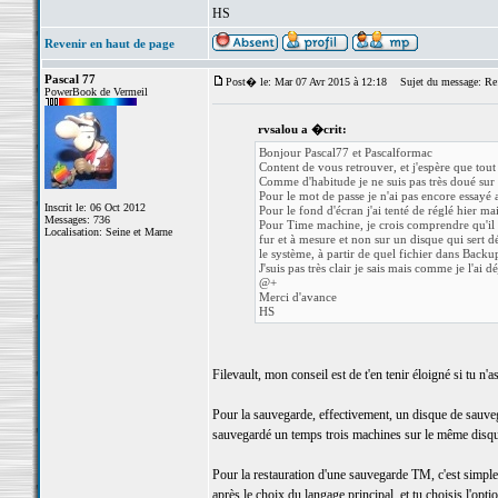
HS
Revenir en haut de page
Pascal 77
Post� le: Mar 07 Avr 2015 à 12:18
Sujet du message: Re
PowerBook de Vermeil
rvsalou a �crit:
Bonjour Pascal77 et Pascalformac
Content de vous retrouver, et j'espère que tou
Comme d'habitude je ne suis pas très doué sur
Pour le mot de passe je n'ai pas encore essayé av
Inscrit le: 06 Oct 2012
Pour le fond d'écran j'ai tenté de réglé hier m
Messages: 736
Pour Time machine, je crois comprendre qu'il va
Localisation: Seine et Marne
fur et à mesure et non sur un disque qui sert d
le système, à partir de quel fichier dans Back
J'suis pas très clair je sais mais comme je l'ai d
@+
Merci d'avance
HS
Filevault, mon conseil est de t'en tenir éloigné si tu n'as
Pour la sauvegarde, effectivement, un disque de sauvega
sauvegardé un temps trois machines sur le même disque
Pour la restauration d'une sauvegarde TM, c'est simple,
après le choix du langage principal, et tu choisis l'opt