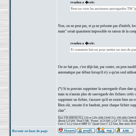
rvsalou a �crit:
Peut-on virer les anciennes sauvegardes TM "pr
Non, on ne peut pas, et ça ne présente pas d'intérêt, lo
main" serait quasiment impossible en raison de la compl
rvsalou a �crit:
Et comment fait-on pour mettre un mot de pass
On ne fait pas, c'est déjà fait, par contre, on peut mod
automatique par défaut lorsqu'il n'y a qu'un seul utilisa
(*) Si tu pouvais supprimer la sauvegarde d'une date q
mais tu n'aurais plus de sauvegarde des fichiers créés c
supprimer un fichier, t'assurer qu'il en existe bien un e
Bien sûr, ensuite il te faudrait, pour chaque fichier su
clair".
_________________
Duo 230 (68030/33,), 520 et 520c (68LC040/25), 190 (68LC040/66/
iBook G3/500 "Dual USB, "Pismo" (G3/500, ), G4"Ti"/550, iBook
Core i7 à 2,2 Ghz et MBP 15" Quad Core i7 2,5 Ghz, Mac mini 201
Revenir en haut de page