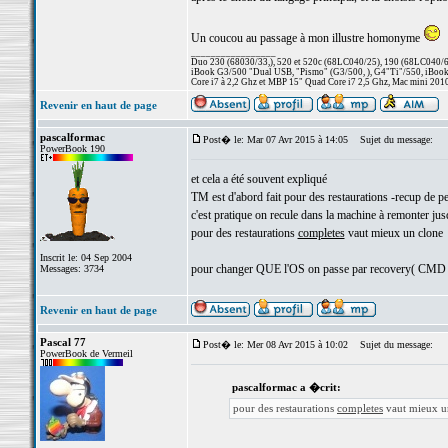
Un coucou au passage à mon illustre homonyme
_________________
Duo 230 (68030/33,), 520 et 520c (68LC040/25), 190 (68LC040/66/
iBook G3/500 "Dual USB, "Pismo" (G3/500, ), G4"Ti"/550, iBook
Core i7 à 2,2 Ghz et MBP 15" Quad Core i7 2,5 Ghz, Mac mini 201
Revenir en haut de page
pascalformac
Post� le: Mar 07 Avr 2015 à 14:05
Sujet du message:
PowerBook 190
et cela a été souvent expliqué
TM est d'abord fait pour des restaurations -recup de p
c'est pratique on recule dans la machine à remonter jusq
pour des restaurations
completes
vaut mieux un clone
Inscrit le: 04 Sep 2004
pour changer QUE l'OS on passe par recovery( CMD R
Messages: 3734
Revenir en haut de page
Pascal 77
Post� le: Mer 08 Avr 2015 à 10:02
Sujet du message:
PowerBook de Vermeil
pascalformac a �crit:
pour des restaurations
completes
vaut mieux u