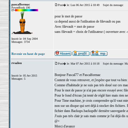
pascalformac
Post� le: Lun 06 Avr 2015 à 18:49
Sujet du message:
PowerBook 190
pour le mot de passe
ca depend aussi de l'utilisation de filevault ou pas
Avec filevault = mot de passe
sans filevault = choix de l'utilisateur ( ouverture avec 
Inscrit le: 04 Sep 2004
Messages: 3734
Revenir en haut de page
rvsalou
Post� le: Mar 07 Avr 2015 à 10:18
Sujet du message: Ma
Bonjour Pascal77 et Pascalformac
Inscrit le: 05 Avr 2015
Messages: 5
Content de vous retrouver, et j'espère que tout va bien
Comme d'habitude je ne suis pas très doué sur ces mac
Pour le mot de passe je n'ai pas encore essayé avec filev
Pour le fond d'écran j'ai tenté de réglé hier mais rien 
Pour Time machine, je crois comprendre qu'il vaut mieux
non sur un disque qui sert déjà à stocker des fichiers. 
fichier dans Backups.backupdb/ dernière sauvegarde ave
J'suis pas très clair je sais mais comme je l'ai déjà dis 
@+
Merci d'avance