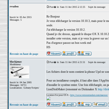
rvsalou
Post� le: Sam 11 Avr 2015 à 12:25
Sujet du message:
Re Bonjour
Inscrit le: 05 Avr 2015
Messages: 5
Je veux télécharger la version 10.10.3, mais pour le mo
seule.
J'ai télécharger la version 10.10.2.
Quand je clic dessus, apparaît le disque OX X 10.10.2,
installer cette version, mais si je veux la graver sur 
Pas d'urgence passez un bon week end
HS
Revenir en haut de page
blackjmac
Post� le: Sam 11 Avr 2015 à 21:51
Sujet du message:
Modérateur
Les fichiers dont le nom contient la phrase Upd ne sont q
Pour un installateur complet, il faut aller dans l'App
Inscrit le: 04 Jan 2005
d'installer le système entier. Une fois téléchargée, o
Messages: 16711
Localisation: /Library/Scripts/
LionDiskMaker (renommé en Diskmaker X
http://di
_________________
La mine d'or pour OS X -
http://www.versiontracker.com/macosx/
Revenir en haut de page