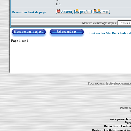
HS
Revenir en haut de page
Montrer les messages depuis:
Tout sur les MacBook Index 
Page
1
sur
1
Pour soutenir le développement du
Powered b
T
www.powerboo
Vers
Rédaction :
Ludovi
Design :
Ga�l
- Logo et te