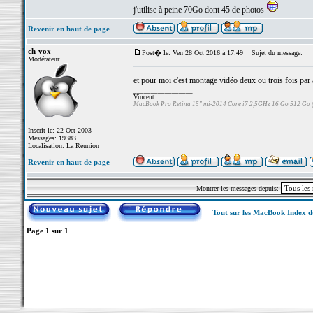
j'utilise à peine 70Go dont 45 de photos
Revenir en haut de page
ch-vox
Post� le: Ven 28 Oct 2016 à 17:49
Sujet du message:
Modérateur
et pour moi c'est montage vidéo deux ou trois fois par 
_________________
Vincent
MacBook Pro Retina 15" mi-2014 Core i7 2,5GHz 16 Go 512 Go
Inscrit le: 22 Oct 2003
Messages: 19383
Localisation: La Réunion
Revenir en haut de page
Montrer les messages depuis:
Tout sur les MacBook Index 
Page
1
sur
1