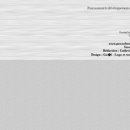
Pour soutenir le développement du
Powered b
T
www.powerboo
Vers
Rédaction :
Ludovi
Design :
Ga�l
- Logo et te
Informations :
PowerBook
-
MacBook Pro
-
i