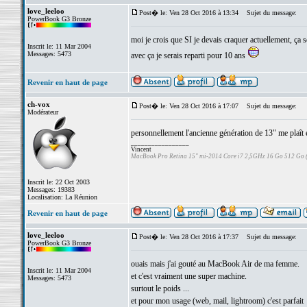
love_leeloo
Post� le: Ven 28 Oct 2016 à 13:34
Sujet du message:
PowerBook G3 Bronze
moi je crois que SI je devais craquer actuellement, 
Inscrit le: 11 Mar 2004
Messages: 5473
avec ça je serais reparti pour 10 ans
Revenir en haut de page
ch-vox
Post� le: Ven 28 Oct 2016 à 17:07
Sujet du message:
Modérateur
personnellement l'ancienne génération de 13" me plaî
_________________
Vincent
MacBook Pro Retina 15" mi-2014 Core i7 2,5GHz 16 Go 512 Go
Inscrit le: 22 Oct 2003
Messages: 19383
Localisation: La Réunion
Revenir en haut de page
love_leeloo
Post� le: Ven 28 Oct 2016 à 17:37
Sujet du message:
PowerBook G3 Bronze
ouais mais j'ai gouté au MacBook Air de ma femme.
Inscrit le: 11 Mar 2004
et c'est vraiment une super machine.
Messages: 5473
surtout le poids ...
et pour mon usage (web, mail, lightroom) c'est parfait