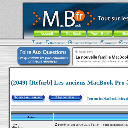
MacBook-fr.com : 100% Apple... 100% nomade !
Aller au contenu
-
Aller au menu général
-
Aller au menu de la
Menu général
Accueil
MacBook
PowerBook
iBo
Aide
Rechercher
Liste des Membres
Groupes
S'e
(2049) [Refurb] Les anciens MacBook Pro 
Tout sur les MacBook Index 
Auteur
Lisa
Post� le: Ven 28 Oct 2016 à 11:34
Sujet du message: (204
Miss Actu