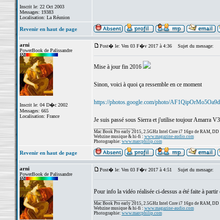
Inscrit le: 22 Oct 2003
Messages: 19383
Localisation: La Réunion
Revenir en haut de page
arni
Post� le: Ven 03 F�v 2017 à 4:36
Sujet du message:
PowerBook de Palissandre
Mise à jour fin 2016
Sinon, voici à quoi ça ressemble en ce moment
https://photos.google.com/photo/AF1QipOrMo5O
Inscrit le: 04 D�c 2002
Messages: 665
Localisation: France
Je suis passé sous Sierra et j'utilise toujour Amarra 
_________________
Mac Book Pro early 2015, 2.5GHz Intel Core i7 16go de RAM, DD
Webzine musique & hi-fi :
www.magazine-audio.com
Photographie:
www.marcphilip.com
Revenir en haut de page
arni
Post� le: Ven 03 F�v 2017 à 4:51
Sujet du message:
PowerBook de Palissandre
Pour info la vidéo réalisée ci-dessus a été faite à parti
_________________
Mac Book Pro early 2015, 2.5GHz Intel Core i7 16go de RAM, DD
Webzine musique & hi-fi :
www.magazine-audio.com
Photographie:
www.marcphilip.com