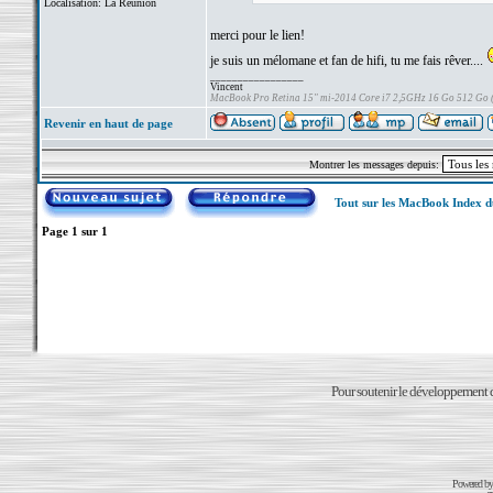
Localisation: La Réunion
merci pour le lien!
je suis un mélomane et fan de hifi, tu me fais rêver....
_________________
Vincent
MacBook Pro Retina 15" mi-2014 Core i7 2,5GHz 16 Go 512 Go
Revenir en haut de page
Montrer les messages depuis:
Tout sur les MacBook Index 
Page
1
sur
1
Pour soutenir le développement du
Powered b