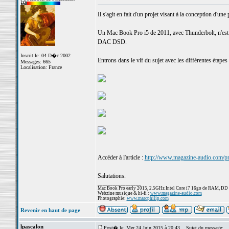
Il s'agit en fait d'un projet visant à la conception d'u
Un Mac Book Pro i5 de 2011, avec Thunderbolt, n'est u
DAC DSD.
Inscrit le: 04 D�c 2002
Entrons dans le vif du sujet avec les différentes étapes
Messages: 665
Localisation: France
Accéder à l'article :
http://www.magazine-audio.com/pro
Salutations.
_________________
Mac Book Pro early 2015, 2.5GHz Intel Core i7 16go de RAM, DD
Webzine musique & hi-fi :
www.magazine-audio.com
Photographie:
www.marcphilip.com
Revenir en haut de page
lpascalon
Post� le: Mer 24 Juin 2015 à 20:43
Sujet du message: