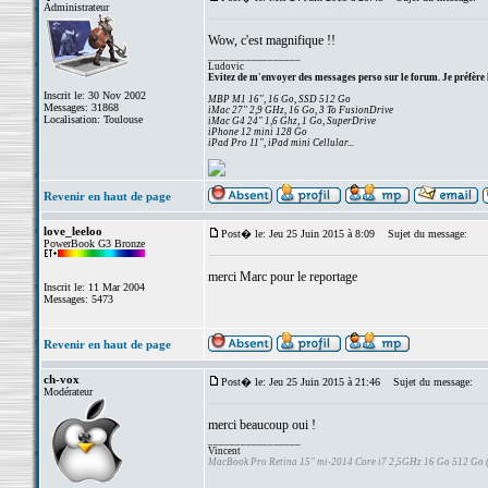
Administrateur
Wow, c'est magnifique !!
_________________
Ludovic
Evitez de m'envoyer des messages perso sur le forum. Je préfère 
Inscrit le: 30 Nov 2002
MBP M1 16", 16 Go, SSD 512 Go
Messages: 31868
iMac 27" 2,9 GHz, 16 Go, 3 To FusionDrive
Localisation: Toulouse
iMac G4 24" 1,6 Ghz, 1 Go, SuperDrive
iPhone 12 mini 128 Go
iPad Pro 11", iPad mini Cellular...
Revenir en haut de page
love_leeloo
Post� le: Jeu 25 Juin 2015 à 8:09
Sujet du message:
PowerBook G3 Bronze
merci Marc pour le reportage
Inscrit le: 11 Mar 2004
Messages: 5473
Revenir en haut de page
ch-vox
Post� le: Jeu 25 Juin 2015 à 21:46
Sujet du message:
Modérateur
merci beaucoup oui !
_________________
Vincent
MacBook Pro Retina 15" mi-2014 Core i7 2,5GHz 16 Go 512 Go