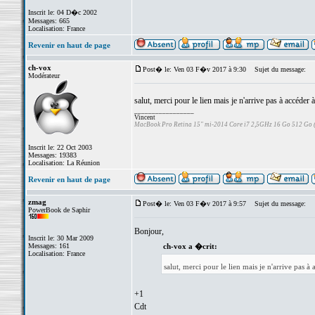
Inscrit le: 04 D�c 2002
Messages: 665
Localisation: France
Revenir en haut de page
ch-vox
Post� le: Ven 03 F�v 2017 à 9:30
Sujet du message:
Modérateur
salut, merci pour le lien mais je n'arrive pas à accéder à
_________________
Vincent
MacBook Pro Retina 15" mi-2014 Core i7 2,5GHz 16 Go 512 Go
Inscrit le: 22 Oct 2003
Messages: 19383
Localisation: La Réunion
Revenir en haut de page
zmag
Post� le: Ven 03 F�v 2017 à 9:57
Sujet du message:
PowerBook de Saphir
Bonjour,
Inscrit le: 30 Mar 2009
Messages: 161
ch-vox a �crit:
Localisation: France
salut, merci pour le lien mais je n'arrive pas à 
+1
Cdt