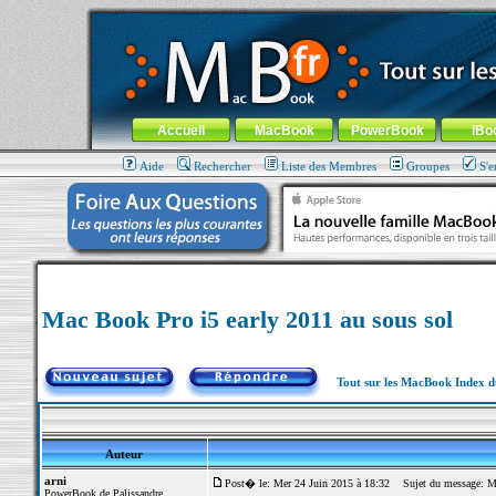
MacBook-fr.com : 100% Apple... 100% nomade !
Aller au contenu
-
Aller au menu général
-
Aller au menu de la
Menu général
Accueil
MacBook
PowerBook
iBo
Aide
Rechercher
Liste des Membres
Groupes
S'e
Mac Book Pro i5 early 2011 au sous sol
Tout sur les MacBook Index 
Auteur
arni
Post� le: Mer 24 Juin 2015 à 18:32
Sujet du message: Mac
PowerBook de Palissandre