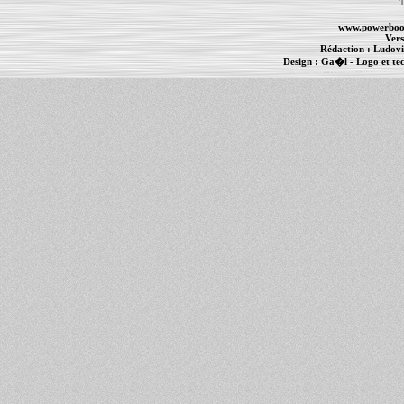
T
www.powerboo
Vers
Rédaction :
Ludovi
Design :
Ga�l
- Logo et te
Informations :
PowerBook
-
MacBook Pro
-
i