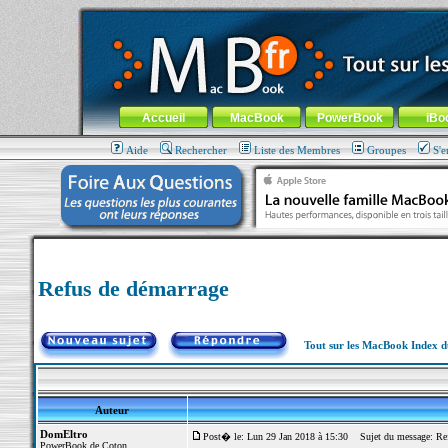
MacBook-fr.com : 100% Apple... 100% nomade !
Aller au contenu
-
Aller au menu général
-
Aller au menu de la
Menu général
Accueil
MacBook
PowerBook
iBo
Aide
Rechercher
Liste des Membres
Groupes
S'e
Refus de démarrage
Tout sur les MacBook Index 
Auteur
DomEltro
Post� le: Lun 29 Jan 2018 à 15:30
Sujet du message: Ref
PowerBook de Coton