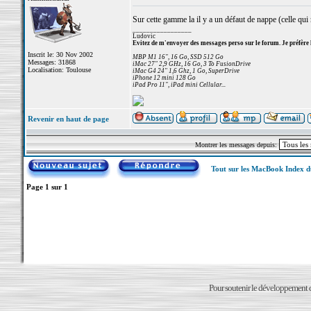
Sur cette gamme la il y a un défaut de nappe (celle qui 
_________________
Ludovic
Evitez de m'envoyer des messages perso sur le forum. Je préfère 
Inscrit le: 30 Nov 2002
MBP M1 16", 16 Go, SSD 512 Go
Messages: 31868
iMac 27" 2,9 GHz, 16 Go, 3 To FusionDrive
Localisation: Toulouse
iMac G4 24" 1,6 Ghz, 1 Go, SuperDrive
iPhone 12 mini 128 Go
iPad Pro 11", iPad mini Cellular...
Revenir en haut de page
Montrer les messages depuis:
Tout sur les MacBook Index 
Page
1
sur
1
Pour soutenir le développement du