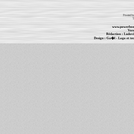
Powered b
T
www.powerboo
Vers
Rédaction :
Ludovi
Design :
Ga�l
- Logo et te
Informations :
PowerBook
-
MacBook Pro
-
i