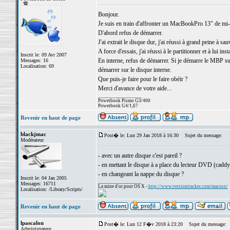
Bonjour.
Je suis en train d'affronter un MacBookPro 13" de mi
D'abord refus de démarrer.
J'ai extrait le disque dur, j'ai réussi à grand peine à 
A force d'essais, j'ai réussi à le partitionner et à lui i
Inscrit le: 09 Avr 2007
En interne, refus de démarrer. Si je démarre le MBP sur
Messages: 16
Localisation: 69
démarrer sur le disque interne.
Que puis-je faire pour le faire obéir ?
Merci d'avance de votre aide...
_________________
Powerbook Pismo G3/400
Powerbook G4/1,67
Revenir en haut de page
blackjmac
Post� le: Lun 29 Jan 2018 à 16:30
Sujet du message:
Modérateur
- avec un autre disque c'est pareil ?
- en mettant le disque à a place du lecteur DVD (caddy
- en changeant la nappe du disque ?
Inscrit le: 04 Jan 2005
_________________
Messages: 16711
La mine d'or pour OS X -
http://www.versiontracker.com/macosx/
Localisation: /Library/Scripts/
Revenir en haut de page
lpascalon
Post� le: Lun 12 F�v 2018 à 23:20
Sujet du message:
Administrateur