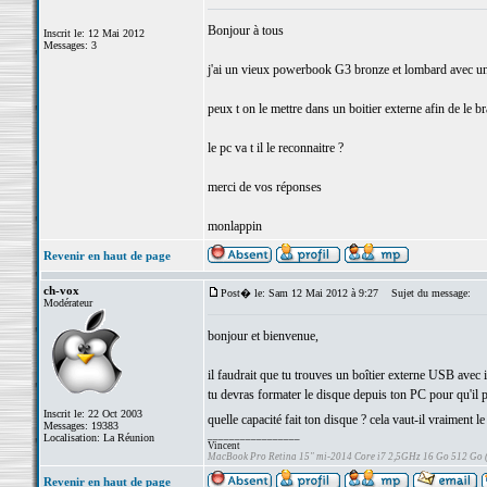
Bonjour à tous
Inscrit le: 12 Mai 2012
Messages: 3
j'ai un vieux powerbook G3 bronze et lombard avec u
peux t on le mettre dans un boitier externe afin de le b
le pc va t il le reconnaitre ?
merci de vos réponses
monlappin
Revenir en haut de page
ch-vox
Post� le: Sam 12 Mai 2012 à 9:27
Sujet du message:
Modérateur
bonjour et bienvenue,
il faudrait que tu trouves un boîtier externe USB avec 
tu devras formater le disque depuis ton PC pour qu'il pu
Inscrit le: 22 Oct 2003
quelle capacité fait ton disque ? cela vaut-il vraiment l
Messages: 19383
_________________
Localisation: La Réunion
Vincent
MacBook Pro Retina 15" mi-2014 Core i7 2,5GHz 16 Go 512 Go
Revenir en haut de page