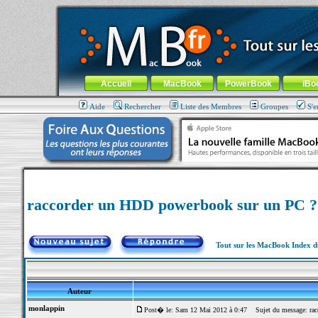
MacBook-fr.com : 100% Apple... 100% nomade !
Aller au contenu
-
Aller au menu général
-
Aller au menu de la
Menu général
Accueil
MacBook
PowerBook
iBo
Aide
Rechercher
Liste des Membres
Groupes
S'e
raccorder un HDD powerbook sur un PC ?
Tout sur les MacBook Index 
Auteur
monlappin
Post� le: Sam 12 Mai 2012 à 0:47
Sujet du message: rac