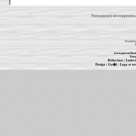
Pour soutenir le développement du
Powered b
T
www.powerboo
Vers
Rédaction :
Ludovi
Design :
Ga�l
- Logo et te
Informations :
PowerBook
-
MacBook Pro
-
i