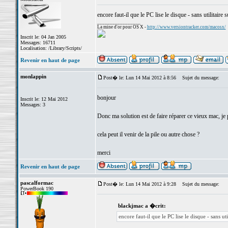
encore faut-il que le PC lise le disque - sans utilitair
_________________
La mine d'or pour OS X -
http://www.versiontracker.com/macosx/
Inscrit le: 04 Jan 2005
Messages: 16711
Localisation: /Library/Scripts/
Revenir en haut de page
monlappin
Post� le: Lun 14 Mai 2012 à 8:56
Sujet du message:
bonjour
Inscrit le: 12 Mai 2012
Messages: 3
Donc ma solution est de faire réparer ce vieux mac, je pe
cela peut il venir de la pile ou autre chose ?
merci
Revenir en haut de page
pascalformac
Post� le: Lun 14 Mai 2012 à 9:28
Sujet du message:
PowerBook 190
blackjmac a �crit:
encore faut-il que le PC lise le disque - sans u