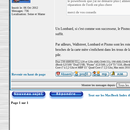
le powerbook que j'ai ne démarre plus ( alimen
réparation de l'ordi est plus chere
Inscrit le: 06 Oct 2012
Messages: 736
merci de vos conseils
Localisation: Seine et Marne
Un Lombard, si c'est comme son successeur, le Pismo, u
suffit.
Par ailleurs, Wallstreet, Lombard et Pismo sont les roi
broches de la carte mère s'enfichent dans les trous de la
pile.
_________________
Duo 230 (68030/33,), 520 et 520c (68LC040/25), 190 (68LC040/66/
iBook G3/500 "Dual USB, "Pismo" (G3/500, ), G4"Ti"/550, iBook
Core i7 à 2,2 Ghz et MBP 15" Quad Core i7 2,5 Ghz, Mac mini 201
Revenir en haut de page
Montrer les messages depuis:
Tout sur les MacBook Index 
Page
1
sur
1