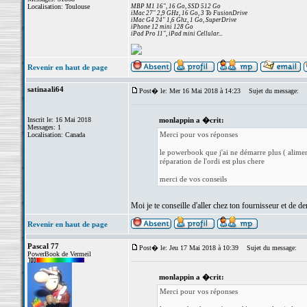
Localisation: Toulouse
MBP M1 16", 16 Go, SSD 512 Go
iMac 27" 2,9 GHz, 16 Go, 3 To FusionDrive
iMac G4 24" 1,6 Ghz, 1 Go, SuperDrive
iPhone 12 mini 128 Go
iPad Pro 11", iPad mini Cellular...
Revenir en haut de page
satinaali64
Post� le: Mer 16 Mai 2018 à 14:23
Sujet du message:
Inscrit le: 16 Mai 2018
monlappin a �crit:
Messages: 1
Merci pour vos réponses
Localisation: Canada
le powerbook que j'ai ne démarre plus ( alimen
réparation de l'ordi est plus chere
merci de vos conseils
Moi je te conseille d'aller chez ton fournisseur et de 
Revenir en haut de page
Pascal 77
Post� le: Jeu 17 Mai 2018 à 10:39
Sujet du message:
PowerBook de Vermeil
monlappin a �crit:
Merci pour vos réponses