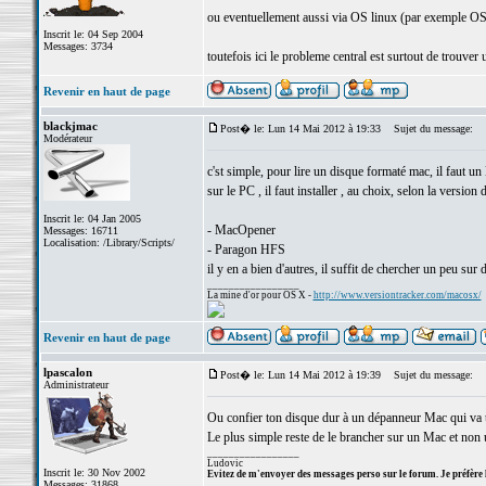
ou eventuellement aussi via OS linux (par exemple OS 
Inscrit le: 04 Sep 2004
Messages: 3734
toutefois ici le probleme central est surtout de trouver
Revenir en haut de page
blackjmac
Post� le: Lun 14 Mai 2012 à 19:33
Sujet du message:
Modérateur
c'st simple, pour lire un disque formaté mac, il faut un
sur le PC , il faut installer , au choix, selon la version
Inscrit le: 04 Jan 2005
- MacOpener
Messages: 16711
Localisation: /Library/Scripts/
- Paragon HFS
il y en a bien d'autres, il suffit de chercher un peu s
_________________
La mine d'or pour OS X -
http://www.versiontracker.com/macosx/
Revenir en haut de page
lpascalon
Post� le: Lun 14 Mai 2012 à 19:39
Sujet du message:
Administrateur
Ou confier ton disque dur à un dépanneur Mac qui va t
Le plus simple reste de le brancher sur un Mac et non
_________________
Ludovic
Inscrit le: 30 Nov 2002
Evitez de m'envoyer des messages perso sur le forum. Je préfère 
Messages: 31868