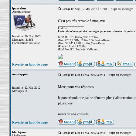
lpascalon
Post� le: Sam 12 Mai 2012 à 10:04
Sujet du message:
Administrateur
C'est pas très rentable à mon avis.
_________________
Ludovic
Evitez de m'envoyer des messages perso sur le forum. Je préfère 
Inscrit le: 30 Nov 2002
MBP M1 16", 16 Go, SSD 512 Go
Messages: 31868
iMac 27" 2,9 GHz, 16 Go, 3 To FusionDrive
Localisation: Toulouse
iMac G4 24" 1,6 Ghz, 1 Go, SuperDrive
iPhone 12 mini 128 Go
iPad Pro 11", iPad mini Cellular...
Revenir en haut de page
monlappin
Post� le: Lun 14 Mai 2012 à 8:14
Sujet du message:
Merci pour vos réponses
Inscrit le: 12 Mai 2012
Messages: 3
le powerbook que j'ai ne démarre plus ( alimentation int
plus chere
merci de vos conseils
Revenir en haut de page
blackjmac
Post� le: Lun 14 Mai 2012 à 8:48
Sujet du message:
Modérateur