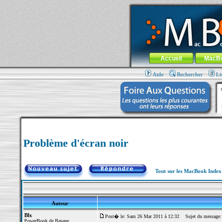
MacBook-fr.com : 100% Apple... 100% nom
Aller au contenu
-
Aller au menu 
Menu général
Accueil
MacB
Aide
Rechercher
Li
Problème d'écran noir
Tout sur les MacBook Inde
Auteur
Blx
Post� le: Sam 26 Mar 2011 à 12:32
Sujet du message: 
PowerBook de Basane