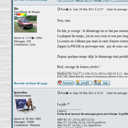
Blx
Post� le: Sam 26 Mar 2011 à 12:57
Sujet du message:
PowerBook de Basane
Non, rien.
En fait, je corrige : le démarrage ne se fait pas norm
La plupart du temps, j'ai un son court et non pas lo
Inscrit le: 11 F�v 2004
La souris ne s'allume pas mais la carte Airport extern
Messages: 319
Localisation: Lyon
Zapper la PRAM ne provoque rien : pas de sons succ
Depuis quelque temps déjà, le démarrage était problé
Bref, sucrage de fraises sévère !
_________________
MacBook Pro Core i7 2,2 GHz 16 Go 500 Go SSD OS X.12 - MacP
FIAT 500, Matra Rancho, course d'orientation, déteste le foot, le 
Revenir en haut de page
lpascalon
Post� le: Sam 26 Mar 2011 à 13:11
Sujet du message:
Administrateur
La pile ?!
_________________
Ludovic
Evitez de m'envoyer des messages perso sur le forum. Je préfèr
Inscrit le: 30 Nov 2002
MBP M1 16", 16 Go, SSD 512 Go
Messages: 31868
iMac 27" 2,9 GHz, 16 Go, 3 To FusionDrive
Localisation: Toulouse
iMac G4 24" 1,6 Ghz, 1 Go, SuperDrive