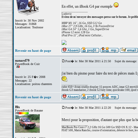
En effet, un iBook G4 par exemple
_________________
Ludovic
Evitez de m'envoyer des messages perso sur le forum. Je préfèr
Inscrit le: 30 Nov 2002
MBP M1 16", 16 Go, SSD 512 Go
Messages: 31868
iMac 27" 2,9 GHz, 16 Go, 3 To FusionDrive
Localisation: Toulouse
iMac G4 24" 1,6 Ghz, 1 Go, SuperDrive
iPhone 12 mini 128 Go
iPad Pro 11", iPad mini Cellular...
Revenir en haut de page
nanard79
Post� le: Mer 30 Mar 2011 à 21:50
Sujet du message:
PowerBook de Cuir
j'ai bien du pismo pour faire du test de pièces mais L
Inscrit le: 25 F�v 2008
Messages: 22
Localisation: poitou charentes
_________________
cube 450+ écran studio display 15 pouces ADC, imac G3 myrtill
ibook G3 mandarine, 2 ibook G3 key lime, quicktake 100, ipod
Revenir en haut de page
Blx
Post� le: Mer 30 Mar 2011 à 22:20
Sujet du message:
PowerBook de Basane
Merci pour la proposition, d'autant que plus que la b
_________________
MacBook Pro Core i7 2,2 GHz 16 Go 500 Go SSD OS X.12 - MacP
FIAT 500, Matra Rancho, course d'orientation, déteste le foot, le 