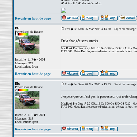
iPhone 12 mini 128 Go
iPad Pro 11", iPad mini Cellular...
Revenir en haut de page
Blx
Post� le: Sam 26 Mar 2011 à 13:30
Sujet du message:
PowerBook de Basane
Déjà changée sans succès…
_________________
MacBook Pro Core i7 2,2 GHz 16 Go 500 Go SSD OS X.12 - MacP
FIAT 500, Matra Rancho, course d'orientation, déteste le foot, le 
Inscrit le: 11 F�v 2004
Messages: 319
Localisation: Lyon
Revenir en haut de page
Blx
Post� le: Sam 26 Mar 2011 à 13:33
Sujet du message:
PowerBook de Basane
J'espère que ce n'est pas le processeur qui a été cha
_________________
MacBook Pro Core i7 2,2 GHz 16 Go 500 Go SSD OS X.12 - MacP
FIAT 500, Matra Rancho, course d'orientation, déteste le foot, le 
Inscrit le: 11 F�v 2004
Messages: 319
Localisation: Lyon
Revenir en haut de page