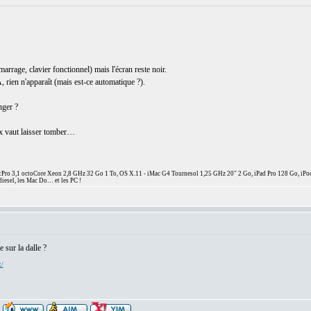
rrage, clavier fonctionnel) mais l'écran reste noir.
rien n'apparaît (mais est-ce automatique ?).
nger ?
eux vaut laisser tomber…
ro 3,1 octoCore Xeon 2,8 GHz 32 Go 1 To, OS X.11 - iMac G4 Tournesol 1,25 GHz 20" 2 Go, iPad Pro 128 Go, iPo
diesel, les Mac Do… et les PC !
 sur la dalle ?
x/