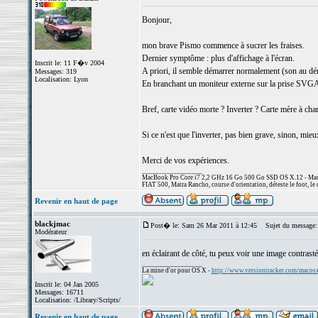
Bonjour,
mon brave Pismo commence à sucrer les fraises.
Dernier symptôme : plus d'affichage à l'écran.
Inscrit le: 11 F�v 2004
A priori, il semble démarrer normalement (son au déma
Messages: 319
Localisation: Lyon
En branchant un moniteur externe sur la prise SVGA, 
Bref, carte vidéo morte ? Inverter ? Carte mère à cha
Si ce n'est que l'inverter, pas bien grave, sinon, mi
Merci de vos expériences.
_________________
MacBook Pro Core i7 2,2 GHz 16 Go 500 Go SSD OS X.12 - MacP
FIAT 500, Matra Rancho, course d'orientation, déteste le foot, le 
Revenir en haut de page
blackjmac
Post� le: Sam 26 Mar 2011 à 12:45
Sujet du message:
Modérateur
en éclairant de côté, tu peux voir une image contrastée
_________________
La mine d'or pour OS X -
http://www.versiontracker.com/macos
Inscrit le: 04 Jan 2005
Messages: 16711
Localisation: /Library/Scripts/
Revenir en haut de page