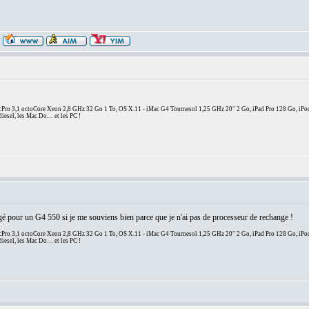
ro 3,1 octoCore Xeon 2,8 GHz 32 Go 1 To, OS X.11 - iMac G4 Tournesol 1,25 GHz 20" 2 Go, iPad Pro 128 Go, iPo
diesel, les Mac Do… et les PC !
ngé pour un G4 550 si je me souviens bien parce que je n'ai pas de processeur de rechange !
ro 3,1 octoCore Xeon 2,8 GHz 32 Go 1 To, OS X.11 - iMac G4 Tournesol 1,25 GHz 20" 2 Go, iPad Pro 128 Go, iPo
diesel, les Mac Do… et les PC !