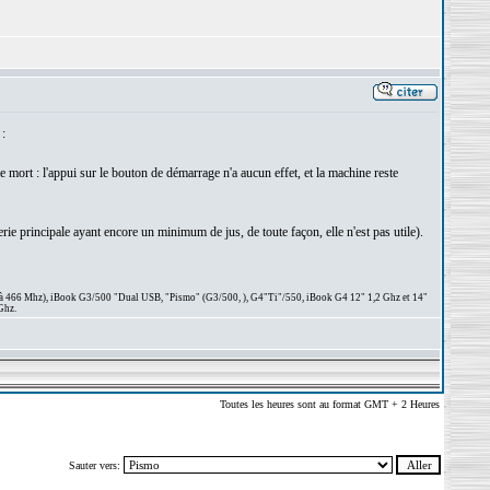
:
e mort : l'appui sur le bouton de démarrage n'a aucun effet, et la machine reste
rie principale ayant encore un minimum de jus, de toute façon, elle n'est pas utile).
 à 466 Mhz), iBook G3/500 "Dual USB, "Pismo" (G3/500, ), G4"Ti"/550, iBook G4 12" 1,2 Ghz et 14"
Ghz.
Toutes les heures sont au format GMT + 2 Heures
Sauter vers: