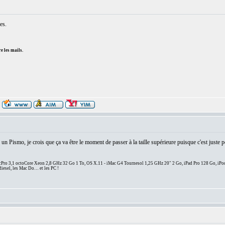
es.
e les mails.
 Pismo, je crois que ça va être le moment de passer à la taille supérieure puisque c'est juste po
ro 3,1 octoCore Xeon 2,8 GHz 32 Go 1 To, OS X.11 - iMac G4 Tournesol 1,25 GHz 20" 2 Go, iPad Pro 128 Go, iPo
diesel, les Mac Do… et les PC !