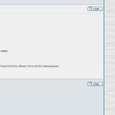
s-nous.
d Touch G4 64 Go, iPhone 5 16 Go, R2-D2 vidéo-projecteur