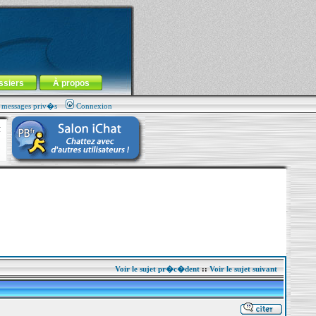
ssiers
À propos
s messages priv�s
Connexion
Voir le sujet pr�c�dent
::
Voir le sujet suivant