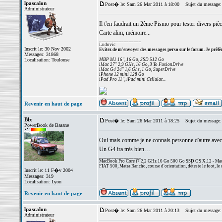
lpascalon
Post� le: Sam 26 Mar 2011 à 18:00
Sujet du message:
Administrateur
Il t'en faudrait un 2ème Pismo pour tester divers pièc
Carte alim, mémoire...
_________________
Ludovic
Inscrit le: 30 Nov 2002
Evitez de m'envoyer des messages perso sur le forum. Je préfèr
Messages: 31868
Localisation: Toulouse
MBP M1 16", 16 Go, SSD 512 Go
iMac 27" 2,9 GHz, 16 Go, 3 To FusionDrive
iMac G4 24" 1,6 Ghz, 1 Go, SuperDrive
iPhone 12 mini 128 Go
iPad Pro 11", iPad mini Cellular...
Revenir en haut de page
Blx
Post� le: Sam 26 Mar 2011 à 18:25
Sujet du message:
PowerBook de Basane
Oui mais comme je ne connais personne d'autre avec un
Un G4 ira très bien…
_________________
MacBook Pro Core i7 2,2 GHz 16 Go 500 Go SSD OS X.12 - MacP
FIAT 500, Matra Rancho, course d'orientation, déteste le foot, le 
Inscrit le: 11 F�v 2004
Messages: 319
Localisation: Lyon
Revenir en haut de page
lpascalon
Post� le: Sam 26 Mar 2011 à 20:13
Sujet du message:
Administrateur