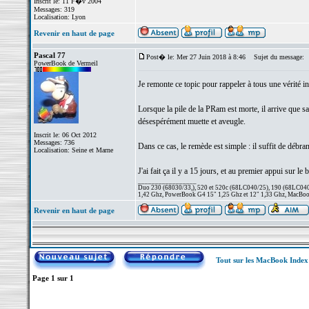
Inscrit le: 11 F�v 2004
Messages: 319
Localisation: Lyon
Revenir en haut de page
Pascal 77
Post� le: Mer 27 Juin 2018 à 8:46
Sujet du message:
PowerBook de Vermeil
Je remonte ce topic pour rappeler à tous une vérité i
Lorsque la pile de la PRam est morte, il arrive que sa
désespérément muette et aveugle.
Inscrit le: 06 Oct 2012
Messages: 736
Dans ce cas, le remède est simple : il suffit de débra
Localisation: Seine et Marne
J'ai fait ça il y a 15 jours, et au premier appui sur 
_________________
Duo 230 (68030/33,), 520 et 520c (68LC040/25), 190 (68LC040/
1,42 Ghz, PowerBook G4 15" 1,25 Ghz et 12" 1,33 Ghz, MacBook
Revenir en haut de page
Tout sur les MacBook Inde
Page
1
sur
1