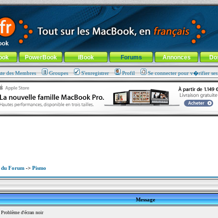
ade !
général
-
Aller au menu de la rubrique
ook
PowerBook
iBook
Forums
Annonces
Do
ste des Membres
Groupes
S'enregistrer
Profil
Se connecter pour v�rifier se
x du Forum
->
Pismo
Message
Problème d'écran noir