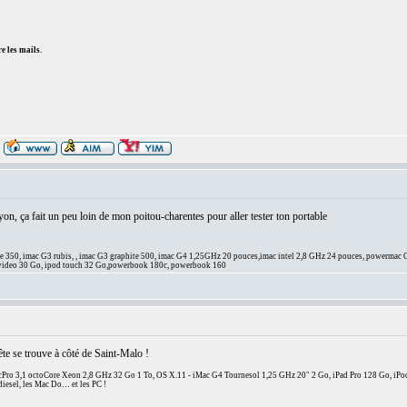
e les mails.
yon, ça fait un peu loin de mon poitou-charentes pour aller tester ton portable
e 350, imac G3 rubis, , imac G3 graphite 500, imac G4 1,25GHz 20 pouces,imac intel 2,8 GHz 24 pouces, powermac G
 video 30 Go, ipod touch 32 Go,powerbook 180c, powerbook 160
ête se trouve à côté de Saint-Malo !
ro 3,1 octoCore Xeon 2,8 GHz 32 Go 1 To, OS X.11 - iMac G4 Tournesol 1,25 GHz 20" 2 Go, iPad Pro 128 Go, iPo
diesel, les Mac Do… et les PC !