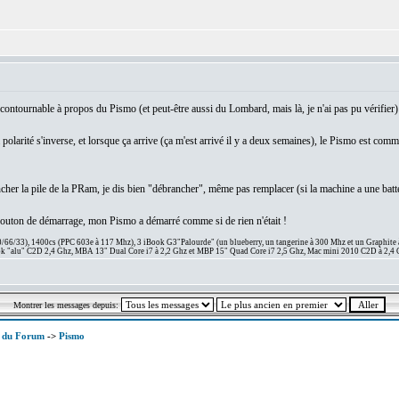
ncontournable à propos du Pismo (et peut-être aussi du Lombard, mais là, je n'ai pas pu vérifier) 
 polarité s'inverse, et lorsque ça arrive (ça m'est arrivé il y a deux semaines), le Pismo est comm
ncher la pile de la PRam, je dis bien "débrancher", même pas remplacer (si la machine a une batte
le bouton de démarrage, mon Pismo a démarré comme si de rien n'était !
66/33), 1400cs (PPC 603e à 117 Mhz), 3 iBook G3"Palourde" (un blueberry, un tangerine à 300 Mhz et un Graphite
 "alu" C2D 2,4 Ghz, MBA 13" Dual Core i7 à 2,2 Ghz et MBP 15" Quad Core i7 2,5 Ghz, Mac mini 2010 C2D à 2,4 
Montrer les messages depuis:
x du Forum
->
Pismo