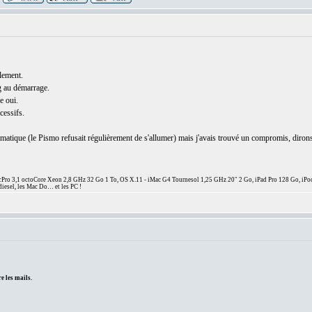
alement.
ng au démarrage.
e oui.
essifs.
matique (le Pismo refusait régulièrement de s'allumer) mais j'avais trouvé un compromis, diron
ro 3,1 octoCore Xeon 2,8 GHz 32 Go 1 To, OS X.11 - iMac G4 Tournesol 1,25 GHz 20" 2 Go, iPad Pro 128 Go, iPo
diesel, les Mac Do… et les PC !
e les mails.