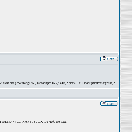
3 blanc bleu,powermac g4 450, macbook pro 15, 2,4 GHz, 2 pismo 400, 2 ibook palourdes myrtille, 2
d Touch G4 64 Go, iPhone 5 16 Go, R2-D2 vidéo-projecteur