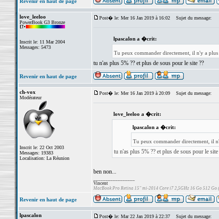
Revenir en haut de page
love_leeloo
Post� le: Mer 16 Jan 2019 à 16:02
Sujet du message:
PowerBook G3 Bronze
lpascalon a �crit:
Inscrit le: 11 Mar 2004
Messages: 5473
Tu peux commander directement, il n'y a plus
tu n'as plus 5% ?? et plus de sous pour le site ??
Revenir en haut de page
ch-vox
Post� le: Mer 16 Jan 2019 à 20:09
Sujet du message:
Modérateur
love_leeloo a �crit:
lpascalon a �crit:
Tu peux commander directement, il n'
Inscrit le: 22 Oct 2003
tu n'as plus 5% ?? et plus de sous pour le site
Messages: 19383
Localisation: La Réunion
ben non...
_________________
Vincent
MacBook Pro Retina 15" mi-2014 Core i7 2,5GHz 16 Go 512 Go
Revenir en haut de page
lpascalon
Post� le: Mar 22 Jan 2019 à 22:37
Sujet du message: