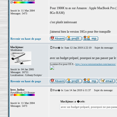
PowerBook G3 Bronze
Pour 1900€ tu as sur Amazon : Apple MacBook Pro (1
Inscrit le: 11 Mar 2004
8Go RAM)
Messages: 5473
c'est plutôt intéressant
j'aimerai bien la version 16Go pour être tranquille
Revenir en haut de page
blackjmac
Post� le: Sam 12 Jan 2019 à 22:19
Sujet du message:
Modérateur
avec un budget préparé, pourquoi ne pas passer par le 
_________________
La mine d'or pour OS X -
http://www.versiontracker.com/macosx/
Inscrit le: 04 Jan 2005
Messages: 16711
Localisation: /Library/Scripts/
Revenir en haut de page
love_leeloo
Post� le: Lun 14 Jan 2019 à 11:37
Sujet du message:
PowerBook G3 Bronze
blackjmac a �crit:
Inscrit le: 11 Mar 2004
Messages: 5473
avec un budget préparé, pourquoi ne pas passe