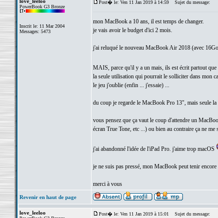
love_leeloo
Post� le: Ven 11 Jan 2019 à 14:59
Sujet du message:
PowerBook G3 Bronze
mon MacBook a 10 ans, il est temps de changer.
Inscrit le: 11 Mar 2004
je vais avoir le budget d'ici 2 mois.
Messages: 5473
j'ai reluqué le nouveau MacBook Air 2018 (avec 16Go 
MAIS, parce qu'il y a un mais, ils est écrit partout q
la seule utilisation qui pourrait le solliciter dans mo
le jeu j'oublie (enfin ... j'essaie) ...
du coup je regarde le MacBook Pro 13", mais seule la 
vous pensez que ça vaut le coup d'attendre un MacBook
écran True Tone, etc ...) ou bien au contraire ça ne me 
j'ai abandonné l'idée de l'iPad Pro. j'aime trop macOS
je ne suis pas pressé, mon MacBook peut tenir encore
merci à vous
Revenir en haut de page
love_leeloo
Post� le: Ven 11 Jan 2019 à 15:01
Sujet du message: