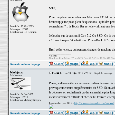
Modérateur
Salut,
Pour remplacer mon valeureux MacBook 13" Alu acqui
beaucoup je me pose plein de questions : quid des petits
ce machines ?... la Touch Bar est-elle vraiment une évol
Inscrit le: 22 Oct 2003
Messages: 19383
Localisation: La Réunion
Je louche sur la version 8 Go / 512 Go SSD. On le tr
a 13 ans lorsque j'ai acheté mon PowerBook 12" (prem
Bref, celles et ceux qui pensent changer de machine da
_________________
Vincent
MacBook Pro Retina 15" mi-2014 Core i7 2,5GHz 16 Go 512 Go
Revenir en haut de page
blackjmac
Post� le: Lun 19 D�c 2016 à 22:52
Sujet du message:
Modérateur
Perso, je déconseille les versions configurées avec la
provoque une usure supplémentaire du SSD. Si on achète
la dépense, on souhaiterait garder sa machine plus l
Inscrit le: 04 Jan 2005
il est relativement difficile et cher de lui trouver le rem
Messages: 16711
Localisation: /Library/Scripts/
_________________
La mine d'or pour OS X -
http://www.versiontracker.com/macosx/
Revenir en haut de page