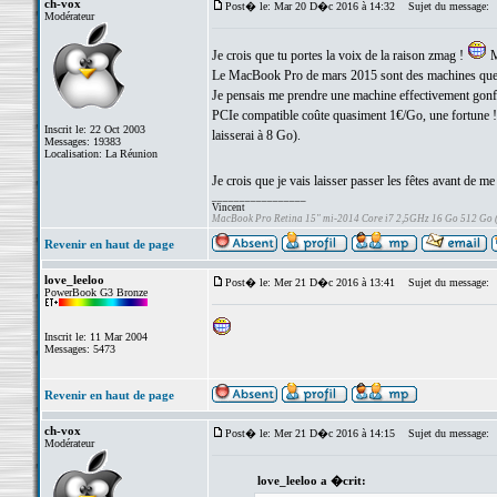
ch-vox
Post� le: Mar 20 D�c 2016 à 14:32
Sujet du message:
Modérateur
Je crois que tu portes la voix de la raison zmag !
M
Le MacBook Pro de mars 2015 sont des machines que l'
Je pensais me prendre une machine effectivement gonf
PCIe compatible coûte quasiment 1€/Go, une fortune 
Inscrit le: 22 Oct 2003
laisserai à 8 Go).
Messages: 19383
Localisation: La Réunion
Je crois que je vais laisser passer les fêtes avant de me
_________________
Vincent
MacBook Pro Retina 15" mi-2014 Core i7 2,5GHz 16 Go 512 Go
Revenir en haut de page
love_leeloo
Post� le: Mer 21 D�c 2016 à 13:41
Sujet du message:
PowerBook G3 Bronze
Inscrit le: 11 Mar 2004
Messages: 5473
Revenir en haut de page
ch-vox
Post� le: Mer 21 D�c 2016 à 14:15
Sujet du message:
Modérateur
love_leeloo a �crit: