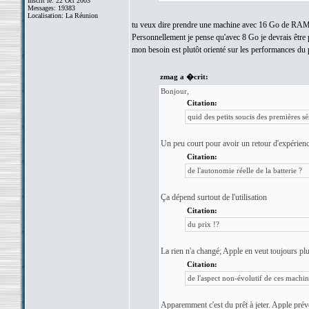
Inscrit le: 22 Oct 2003
Messages: 19383
Localisation: La Réunion
tu veux dire prendre une machine avec 16 Go de RAM ?! a
Personnellement je pense qu'avec 8 Go je devrais être pas
mon besoin est plutôt orienté sur les performances d
zmag a �crit:
Bonjour,
Citation:
quid des petits soucis des premières sé
Un peu court pour avoir un retour d'expérien
Citation:
de l'autonomie réelle de la batterie ?
Ça dépend surtout de l'utilisation
Citation:
du prix !?
La rien n'a changé; Apple en veut toujours plu
Citation:
de l'aspect non-évolutif de ces machine
Apparemment c'est du prêt à jeter. Apple prévo