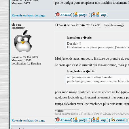
Inscrit le: 11 Mar 2004
pas le budget pour remplacer une machine totalement 
Messages: 5473
Revenir en haut de page
ch-vox
Post� le: Jeu 22 D�c 2016 à 4:38
Sujet du message:
Modérateur
lpascalon a �crit:
Dur dur !!
Finalement je ne pense pas craquer, j'attends 
Inscrit le: 22 Oct 2003
Moi j'attends aussi un peu... Histoire de prendre du rec
Messages: 19383
Localisation: La Réunion
Je crois que c'est le surcoût qui m'a assommé, mais je 
love_leeloo a �crit:
oui je reste sur mon vieux bouzin
pas le budget pour remplacer une machine tot
pour mon usage quotidien, elle est encore au top (quoiq
quelques logiciels qui freezent rarement). Par contre 
temps d'évoluer vers une machines plus puissante. Après,
_________________
Vincent
MacBook Pro Retina 15" mi-2014 Core i7 2,5GHz 16 Go 512 Go
Revenir en haut de page