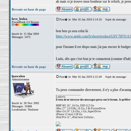
ah mais si je trouve mon bonheur sur le refurb, je pren
Revenir en haut de page
love_leeloo
Post� le: Mer 16 Jan 2019 à 14:16
Sujet du message:
PowerBook G3 Bronze
bon ben ça sera celui là :
Inscrit le: 11 Mar 2004
https://www.apple.com/fr/shop/product/G0V70FN/A/
Messages: 5473
pour l'instant il est dispo mais j'ai pas encore le bud
Ludo, dès que c'est bon je te contacterai (comme d'hab
Revenir en haut de page
lpascalon
Post� le: Mer 16 Jan 2019 à 15:49
Sujet du message:
Administrateur
Tu peux commander directement, il n'y a plus d'avant
_________________
Ludovic
Evitez de m'envoyer des messages perso sur le forum. Je préfère 
Inscrit le: 30 Nov 2002
MBP M1 16", 16 Go, SSD 512 Go
Messages: 31868
iMac 27" 2,9 GHz, 16 Go, 3 To FusionDrive
Localisation: Toulouse
iMac G4 24" 1,6 Ghz, 1 Go, SuperDrive
iPhone 12 mini 128 Go
iPad Pro 11", iPad mini Cellular...