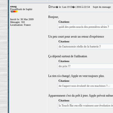
zmag
Post� le: Lun 19 D�c 2016 à 22:54
Sujet du message:
PowerBook de Saphir
Bonjour,
Inscrit le: 30 Mar 2009
Citation:
Messages: 161
Localisation: France
quid des petits soucis des premières séries ?
Un peu court pour avoir un retour d'expérience
Citation:
de l'autonomie réelle de la batterie ?
Ça dépend surtout de l'utilisation
Citation:
du prix !?
La rien n'a changé; Apple en veut toujours plus.
Citation:
de l'aspect non-évolutif de ces machines ?...
Apparemment c'est du prêt à jeter. Apple prévoit même d
Citation:
la Touch Bar est-elle vraiment une évolution int