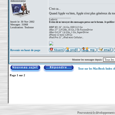
Administrateur
C'est ca...
Quand Apple va bien, Apple n'est plus généreux du tout
_________________
Ludovic
Inscrit le: 30 Nov 2002
Evitez de m'envoyer des messages perso sur le forum. Je préfère 
Messages: 31868
Localisation: Toulouse
MBP M1 16", 16 Go, SSD 512 Go
iMac 27" 2,9 GHz, 16 Go, 3 To FusionDrive
iMac G4 24" 1,6 Ghz, 1 Go, SuperDrive
iPhone 12 mini 128 Go
iPad Pro 11", iPad mini Cellular...
Revenir en haut de page
Montrer les messages depuis:
Tout sur les MacBook Index 
Page
1
sur
2
Pour soutenir le développement du