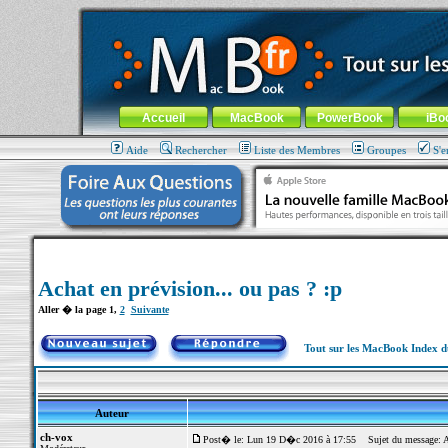
MacBook-fr.com : 100% Apple... 100% nomade !
Aller au contenu
-
Aller au menu général
-
Aller au menu de la
Menu général
Accueil
MacBook
PowerBook
iBo
Aide
Rechercher
Liste des Membres
Groupes
S'e
Achat en prévision... ou pas ? :p
Aller � la page
1
,
2
Suivante
Tout sur les MacBook Index 
Auteur
ch-vox
Post� le: Lun 19 D�c 2016 à 17:55
Sujet du message: Ach