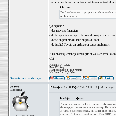
Ben si vous la trouvez utile ça doit être une évolution 
Citation:
Bref, celles et ceux qui pensent changer de m
ou la nouvelle ?
Ça dépend :
- des moyens financiers
- de la capacité à accepter la prise de risque sur du pro
- d'être un peu bidouilleur ou pas du tout
- de l'utilité d'avoir un ordinateur tout simplement
Plus prosaïquement je dirais que si vous en avez les mo
Cdt
_________________
Mac Mini G4, 1,5ghz
iMac 27", 3,4ghz
Mac Book blanc, 2,4 ghz(vendu)
MacBook Pro 13", 2,5ghz
Revenir en haut de page
ch-vox
Post� le: Lun 19 D�c 2016 à 23:13
Sujet du message:
Modérateur
blackjmac a �crit:
Perso, je déconseille les versions configurées
de swapper provoque une usure supplémentaire 
3-4ans, à titre personnel, vu la dépense, on 
comme c'est un élément interne d'un MBP, il est