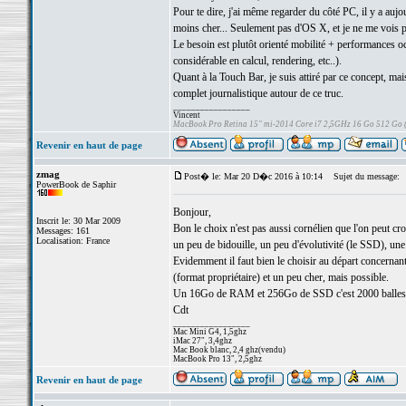
Pour te dire, j'ai même regarder du côté PC, il y a a
moins cher... Seulement pas d'OS X, et je ne me vois 
Le besoin est plutôt orienté mobilité + performances oc
considérable en calcul, rendering, etc..).
Quant à la Touch Bar, je suis attiré par ce concept, mais
complet journalistique autour de ce truc.
_________________
Vincent
MacBook Pro Retina 15" mi-2014 Core i7 2,5GHz 16 Go 512 Go
Revenir en haut de page
zmag
Post� le: Mar 20 D�c 2016 à 10:14
Sujet du message:
PowerBook de Saphir
Bonjour,
Inscrit le: 30 Mar 2009
Bon le choix n'est pas aussi cornélien que l'on peut croi
Messages: 161
Localisation: France
un peu de bidouille, un peu d'évolutivité (le SSD), un
Evidemment il faut bien le choisir au départ concernan
(format propriétaire) et un peu cher, mais possible.
Un 16Go de RAM et 256Go de SSD c'est 2000 balles j
Cdt
_________________
Mac Mini G4, 1,5ghz
iMac 27", 3,4ghz
Mac Book blanc, 2,4 ghz(vendu)
MacBook Pro 13", 2,5ghz
Revenir en haut de page