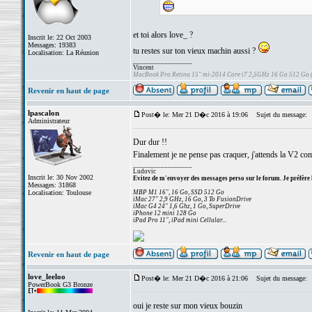
et toi alors love_ ?
Inscrit le: 22 Oct 2003
Messages: 19383
tu restes sur ton vieux machin aussi ?
Localisation: La Réunion
_________________
Vincent
MacBook Pro Retina 15" mi-2014 Core i7 2,5GHz 16 Go 512 Go
Revenir en haut de page
lpascalon
Post� le: Mer 21 D�c 2016 à 19:06
Sujet du message:
Administrateur
Dur dur !!
Finalement je ne pense pas craquer, j'attends la V2 co
_________________
Ludovic
Inscrit le: 30 Nov 2002
Evitez de m'envoyer des messages perso sur le forum. Je préfère 
Messages: 31868
Localisation: Toulouse
MBP M1 16", 16 Go, SSD 512 Go
iMac 27" 2,9 GHz, 16 Go, 3 To FusionDrive
iMac G4 24" 1,6 Ghz, 1 Go, SuperDrive
iPhone 12 mini 128 Go
iPad Pro 11", iPad mini Cellular...
Revenir en haut de page
love_leeloo
Post� le: Mer 21 D�c 2016 à 21:06
Sujet du message:
PowerBook G3 Bronze
oui je reste sur mon vieux bouzin