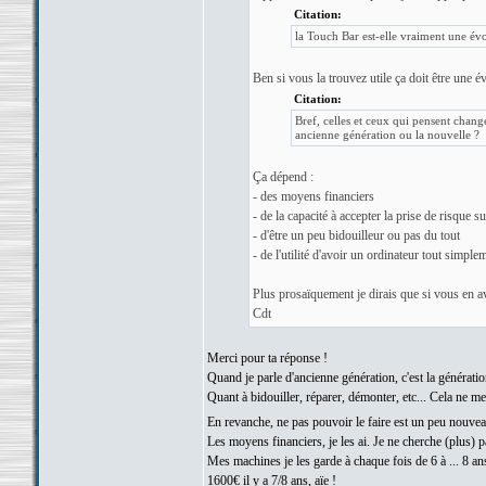
Citation:
la Touch Bar est-elle vraiment une évol
Ben si vous la trouvez utile ça doit être une é
Citation:
Bref, celles et ceux qui pensent chan
ancienne génération ou la nouvelle ?
Ça dépend :
- des moyens financiers
- de la capacité à accepter la prise de risque 
- d'être un peu bidouilleur ou pas du tout
- de l'utilité d'avoir un ordinateur tout simple
Plus prosaïquement je dirais que si vous en av
Cdt
Merci pour ta réponse !
Quand je parle d'ancienne génération, c'est la génératio
Quant à bidouiller, réparer, démonter, etc... Cela ne m
En revanche, ne pas pouvoir le faire est un peu nouve
Les moyens financiers, je les ai. Je ne cherche (plus) p
Mes machines je les garde à chaque fois de 6 à ... 8 a
1600€ il y a 7/8 ans, aïe !