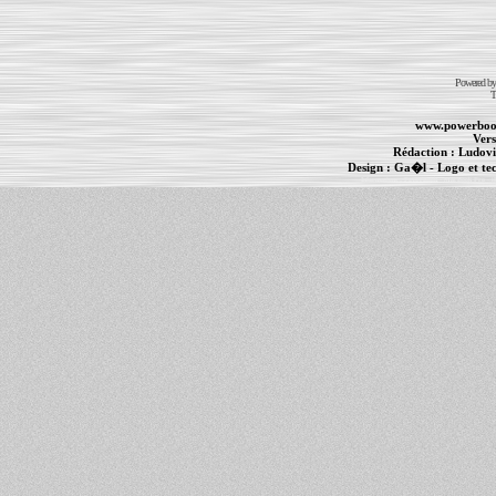
Powered b
T
www.powerboo
Vers
Rédaction :
Ludovi
Design :
Ga�l
- Logo et te
Informations :
PowerBook
-
MacBook Pro
-
i