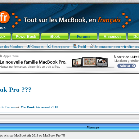
ade !
général
-
Aller au menu de la rubrique
ook
PowerBook
iBook
Forums
Annonces
Do
ste des Membres
Groupes
S'enregistrer
Profil
Se connecter pour v�rifier se
ok Pro ???
x du Forum
->
MacBook Air avant 2010
Message
s avis sur MacBook Air 2019 ou MacBook Pro ???