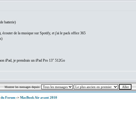
 de batterie)
), écouter de la musique sur Spotify, et j'ai le pack office 365
s)
mon iPad, je prendrais un iPad Pro 13" 512Go
Montrer les messages depuis:
x du Forum
->
MacBook Air avant 2010