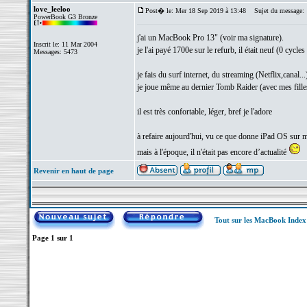
love_leeloo
Post� le: Mer 18 Sep 2019 à 13:48
Sujet du message:
PowerBook G3 Bronze
j'ai un MacBook Pro 13" (voir ma signature).
Inscrit le: 11 Mar 2004
je l'ai payé 1700e sur le refurb, il était neuf (0 cycles
Messages: 5473
je fais du surf internet, du streaming (Netflix,canal...
je joue même au dernier Tomb Raider (avec mes fille
il est très confortable, léger, bref je l'adore
à refaire aujourd'hui, vu ce que donne iPad OS sur 
mais à l'époque, il n'était pas encore d’actualité
Revenir en haut de page
Tout sur les MacBook Inde
Page
1
sur
1