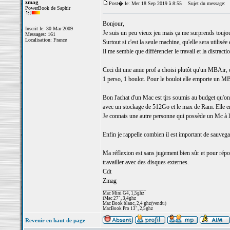
zmag
Post� le: Mer 18 Sep 2019 à 8:55
Sujet du message:
PowerBook de Saphir
Bonjour,
Inscrit le: 30 Mar 2009
Je suis un peu vieux jeu mais ça me surprends toujour
Messages: 161
Localisation: France
Surtout si c'est la seule machine, qu'elle sera utilis
Il me semble que différencier le travail et la distrac
Ceci dit une amie prof a choisi plutôt qu'un MBAir, q
1 perso, 1 boulot. Pour le boulot elle emporte un MB
Bon l'achat d'un Mac est tjrs soumis au budget qu'o
avec un stockage de 512Go et le max de Ram. Elle en e
Je connais une autre personne qui possède un Mc à l
Enfin je rappelle combien il est important de sauveg
Ma réflexion est sans jugement bien sûr et pour répo
travailler avec des disques externes.
Cdt
Zmag
_________________
Mac Mini G4, 1,5ghz
iMac 27", 3,4ghz
Mac Book blanc, 2,4 ghz(vendu)
MacBook Pro 13", 2,5ghz
Revenir en haut de page