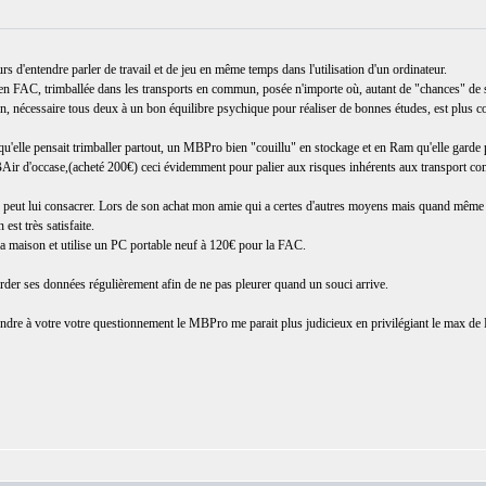
s d'entendre parler de travail et de jeu en même temps dans l'utilisation d'un ordinateur.
ée en FAC, trimballée dans les transports en commun, posée n'importe où, autant de "chances" de se
tion, nécessaire tous deux à un bon équilibre psychique pour réaliser de bonnes études, est plus co
u'elle pensait trimballer partout, un MBPro bien "couillu" en stockage et en Ram qu'elle garde p
Air d'occase,(acheté 200€) ceci évidemment pour palier aux risques inhérents aux transport co
n peut lui consacrer. Lors de son achat mon amie qui a certes d'autres moyens mais quand même 
st très satisfaite.
a maison et utilise un PC portable neuf à 120€ pour la FAC.
arder ses données régulièrement afin de ne pas pleurer quand un souci arrive.
ndre à votre votre questionnement le MBPro me parait plus judicieux en privilégiant le max de R