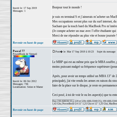
Bonjour tout le monde !
Inscrit le: 17 Sep 2019
Messages: 1
je suis en terminal S et j’aimerais m’acheter un Ma
Mes occupations seront plus sur du surf internet, du 
Sachant que la touch bard du MacBook Pro m’intéress
(Je compte acheter un mac avec l’offre étudiante qui
Merci de me répondre au plus vite et bonne journée 
Revenir en haut de page
Pascal 77
Post� le: Mar 17 Sep 2019 à 10:23
Sujet du message:
PowerBook de Vermeil
Le MBP qui est au même prix que le MBA souffre, par 
moins puissant malgré sa fréquence supérieure (pour 
Après, pour avoir un temps utilisé un MBA 13" de 
principale), j'ai vite rendu les armes en raison du s
Inscrit le: 06 Oct 2012
Messages: 736
faire de la place sur le disque, je reste en permanenc
Localisation: Seine et Marne
Ceci posé, à toi de voir le ou les aspect(s) que tu ente
_________________
Duo 230 (68030/33,), 520 et 520c (68LC040/25), 190 (68LC040/
1,42 Ghz, PowerBook G4 15" 1,25 Ghz et 12" 1,33 Ghz, MacBook
Revenir en haut de page