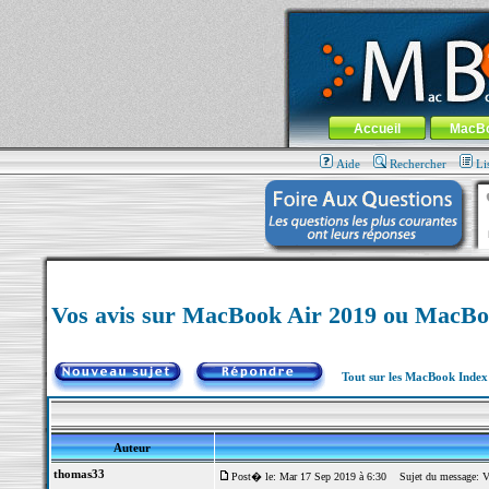
MacBook-fr.com : 100% Apple... 100% nom
Aller au contenu
-
Aller au menu 
Menu général
Accueil
MacB
Aide
Rechercher
Li
Vos avis sur MacBook Air 2019 ou MacBo
Tout sur les MacBook Inde
Auteur
thomas33
Post� le: Mar 17 Sep 2019 à 6:30
Sujet du message: Vo