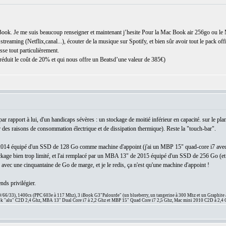
cBook. Je me suis beaucoup renseigner et maintenant j’hesite Pour la Mac Book air 256go ou l
streaming (Netflix,canal...), écouter de la musique sur Spotify, et bien sûr avoir tout le pack 
e tout particulièrement.
 réduit le coût de 20% et qui nous offre un Beatsd’une valeur de 385€)
!
rapport à lui, d'un handicaps sévères : un stockage de moitié inférieur en capacité. sur le p
des raisons de consommation électrique et de dissipation thermique). Reste la "touch-bar".
2014 équipé d'un SSD de 128 Go comme machine d'appoint (j'ai un MBP 15" quad-core i7 ave
tockage bien trop limité, et l'ai remplacé par un MBA 13" de 2015 équipé d'un SSD de 256 Go (et 
e avec une cinquantaine de Go de marge, et je le redis, ça n'est qu'une machine d'appoint !
nds privilégier.
66/33), 1400cs (PPC 603e à 117 Mhz), 3 iBook G3"Palourde" (un blueberry, un tangerine à 300 Mhz et un Graphite
 "alu" C2D 2,4 Ghz, MBA 13" Dual Core i7 à 2,2 Ghz et MBP 15" Quad Core i7 2,5 Ghz, Mac mini 2010 C2D à 2,4 