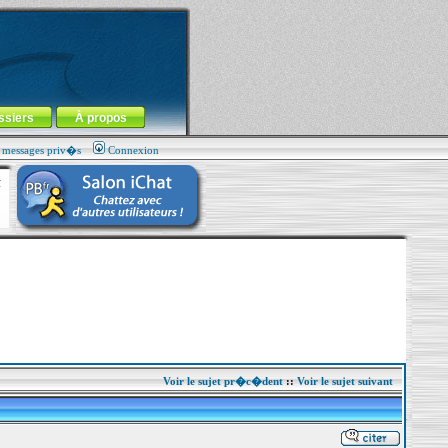
ssiers
À propos
s messages priv�s
Connexion
Voir le sujet pr�c�dent
::
Voir le sujet suivant