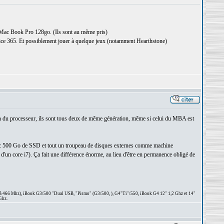
e Mac Book Pro 128go. (Ils sont au même pris)
office 365. Et possiblement jouer à quelque jeux (notamment Hearthstone)
lan du processeur, ils sont tous deux de même génération, même si celui du MBA est
c 500 Go de SSD et tout un troupeau de disques externes comme machine
d'un core i7). Ça fait une différence énorme, au lieu d'être en permanence obligé de
 à 466 Mhz), iBook G3/500 "Dual USB, "Pismo" (G3/500, ), G4"Ti"/550, iBook G4 12" 1,2 Ghz et 14"
Ghz.