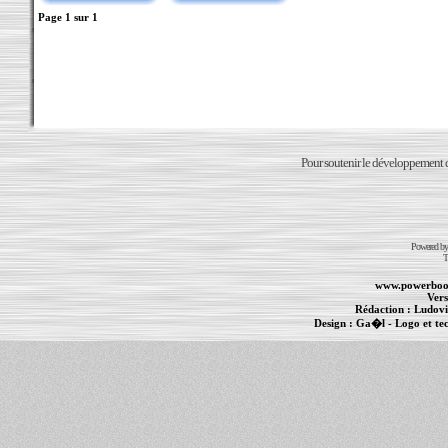
Page
1
sur
1
Pour soutenir le développement du
Powered b
T
www.powerboo
Vers
Rédaction :
Ludovi
Design :
Ga�l
- Logo et te
Informations :
PowerBook
-
MacBook Pro
-
i