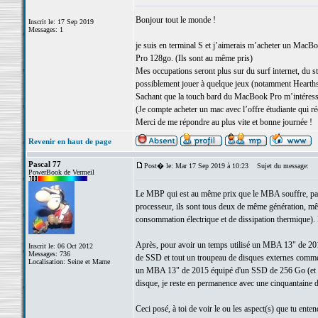
Bonjour tout le monde !
Inscrit le: 17 Sep 2019
Messages: 1
je suis en terminal S et j’aimerais m’acheter un MacB
Pro 128go. (Ils sont au même pris)
Mes occupations seront plus sur du surf internet, du str
possiblement jouer à quelque jeux (notamment Hearth
Sachant que la touch bard du MacBook Pro m’intéresse
(Je compte acheter un mac avec l’offre étudiante qui r
Merci de me répondre au plus vite et bonne journée !
Revenir en haut de page
Pascal 77
Post� le: Mar 17 Sep 2019 à 10:23
Sujet du message:
PowerBook de Vermeil
Le MBP qui est au même prix que le MBA souffre, par ra
processeur, ils sont tous deux de même génération, m
consommation électrique et de dissipation thermique). 
Après, pour avoir un temps utilisé un MBA 13" de 2
Inscrit le: 06 Oct 2012
Messages: 736
de SSD et tout un troupeau de disques externes comme ma
Localisation: Seine et Marne
un MBA 13" de 2015 équipé d'un SSD de 256 Go (et d'un 
disque, je reste en permanence avec une cinquantaine de
Ceci posé, à toi de voir le ou les aspect(s) que tu entend