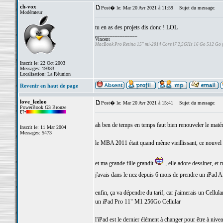
ch-vox
Post� le: Mar 20 Avr 2021 à 11:59
Sujet du message:
Modérateur
tu en as des projets dis donc ! LOL
_________________
Vincent
MacBook Pro Retina 15" mi-2014 Core i7 2,5GHz 16 Go 512 Go
Inscrit le: 22 Oct 2003
Messages: 19383
Localisation: La Réunion
Revenir en haut de page
love_leeloo
Post� le: Mar 20 Avr 2021 à 15:41
Sujet du message:
PowerBook G3 Bronze
ah ben de temps en temps faut bien renouveler le maté
Inscrit le: 11 Mar 2004
Messages: 5473
le MBA 2011 était quand même vieillissant, ce nouvel 
et ma grande fille grandit
, elle adore dessiner, et
j'avais dans le nez depuis 6 mois de prendre un iPad A
enfin, ça va dépendre du tarif, car j'aimerais un Cellula
un iPad Pro 11" M1 256Go Cellular
l'iPad est le dernier élément à changer pour être à nive