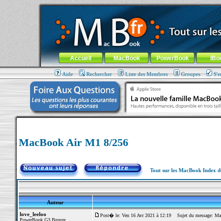
MacBook-fr.com : 100% Apple... 100% nomade !
Aller au contenu
-
Aller au menu général
-
Aller au menu de la
Menu général
Accueil
MacBook
PowerBook
iBo
Aide
Rechercher
Liste des Membres
Groupes
S'e
MacBook Air M1 8/256
Tout sur les MacBook Index 
Auteur
love_leeloo
Post� le: Ven 16 Avr 2021 à 12:19
Sujet du message: Ma
PowerBook G3 Bronze