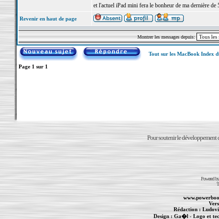
et l'actuel iPad mini fera le bonheur de ma dernière de 
Revenir en haut de page
Montrer les messages depuis:
Tout sur les MacBook Index 
Page
1
sur
1
Pour soutenir le développement du
Powered b
T
www.powerboo
Vers
Rédaction :
Ludovi
Design :
Ga�l
- Logo et te