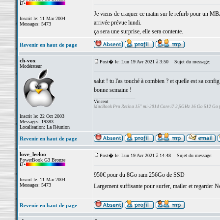
Je viens de craquer ce matin sur le refurb pour un
Inscrit le: 11 Mar 2004
arrivée prévue lundi.
Messages: 5473
ça sera une surprise, elle sera contente.
Revenir en haut de page
ch-vox
Post� le: Lun 19 Avr 2021 à 3:50
Sujet du message:
Modérateur
salut ! tu l'as touché à combien ? et quelle est sa config
bonne semaine !
_________________
Vincent
MacBook Pro Retina 15" mi-2014 Core i7 2,5GHz 16 Go 512 Go
Inscrit le: 22 Oct 2003
Messages: 19383
Localisation: La Réunion
Revenir en haut de page
love_leeloo
Post� le: Lun 19 Avr 2021 à 14:48
Sujet du message:
PowerBook G3 Bronze
950€ pour du 8Go ram 256Go de SSD
Inscrit le: 11 Mar 2004
Messages: 5473
Largement suffisante pour surfer, mailer et regarder N
Revenir en haut de page