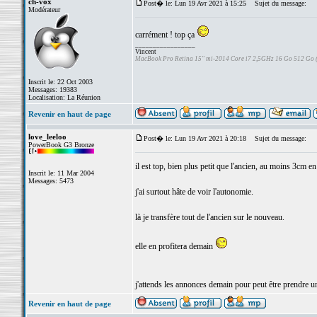
ch-vox
Post� le: Lun 19 Avr 2021 à 15:25
Sujet du message:
Modérateur
carrément ! top ça
_________________
Vincent
MacBook Pro Retina 15" mi-2014 Core i7 2,5GHz 16 Go 512 Go
Inscrit le: 22 Oct 2003
Messages: 19383
Localisation: La Réunion
Revenir en haut de page
love_leeloo
Post� le: Lun 19 Avr 2021 à 20:18
Sujet du message:
PowerBook G3 Bronze
il est top, bien plus petit que l'ancien, au moins 3cm en
Inscrit le: 11 Mar 2004
Messages: 5473
j'ai surtout hâte de voir l'autonomie.
là je transfère tout de l'ancien sur le nouveau.
elle en profitera demain
j'attends les annonces demain pour peut être prendre u
Revenir en haut de page