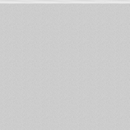
Informations :
PowerBook
-
MacBook Pro
-
i