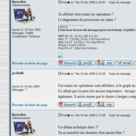
lpascalon
Post� le: Ven 24 Avr 2009 à 20:43
Sujet du message:
Administrateur
Tu affiches bien toutes les opérations ?
Le diagramme du processeur est calme ?
_________________
Ludovic
Inscrit le: 30 Nov 2002
Evitez de m'envoyer des messages perso sur le forum. Je préfère 
Messages: 31868
Localisation: Toulouse
MBP M1 16", 16 Go, SSD 512 Go
iMac 27" 2,9 GHz, 16 Go, 3 To FusionDrive
iMac G4 24" 1,6 Ghz, 1 Go, SuperDrive
iPhone 12 mini 128 Go
iPad Pro 11", iPad mini Cellular...
Revenir en haut de page
grabulb
Post� le: Ven 24 Avr 2009 à 21:04
Sujet du message:
Oui toutes les opérations sont affichées, et le graph d
Inscrit le: 24 Avr 2009
Messages: 7
Un détail qui n'a peut etre aucune importance : lorsque l
également. Il arrive meme que le clavier s'eteigne compl
Revenir en haut de page
lpascalon
Post� le: Ven 24 Avr 2009 à 21:09
Sujet du message:
Administrateur
Un défaut technique alors ?!
Tu as transféré des données d'un ancien Mac ?