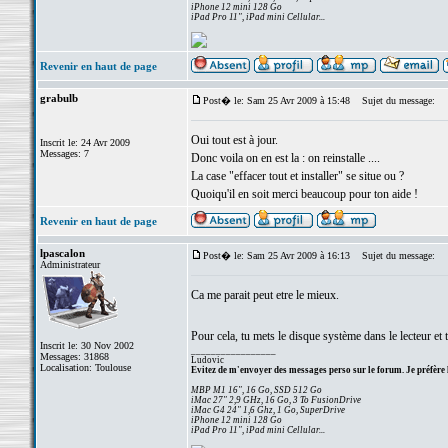
iPhone 12 mini 128 Go
iPad Pro 11", iPad mini Cellular...
Revenir en haut de page
grabulb
Post� le: Sam 25 Avr 2009 à 15:48
Sujet du message:
Oui tout est à jour.
Inscrit le: 24 Avr 2009
Messages: 7
Donc voila on en est la : on reinstalle ....
La case "effacer tout et installer" se situe ou ?
Quoiqu'il en soit merci beaucoup pour ton aide !
Revenir en haut de page
lpascalon
Post� le: Sam 25 Avr 2009 à 16:13
Sujet du message:
Administrateur
Ca me parait peut etre le mieux.
Pour cela, tu mets le disque système dans le lecteur et 
Inscrit le: 30 Nov 2002
_________________
Messages: 31868
Ludovic
Localisation: Toulouse
Evitez de m'envoyer des messages perso sur le forum. Je préfère 
MBP M1 16", 16 Go, SSD 512 Go
iMac 27" 2,9 GHz, 16 Go, 3 To FusionDrive
iMac G4 24" 1,6 Ghz, 1 Go, SuperDrive
iPhone 12 mini 128 Go
iPad Pro 11", iPad mini Cellular...