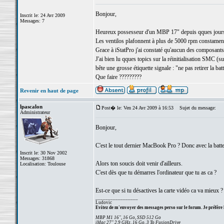
Bonjour,
Inscrit le: 24 Avr 2009
Messages: 7
Heureux possesseur d'un MBP 17" depuis qques jours, j
Les ventilos plafonnent à plus de 5000 rpm constament 
Grace à iStatPro j'ai constaté qu'aucun des composants n
J'ai bien lu qques topics sur la réinitialisation SMC (sur
bête une grosse étiquette signale : "ne pas retirer la batt
Que faire ?????????
Revenir en haut de page
lpascalon
Post� le: Ven 24 Avr 2009 à 16:53
Sujet du message:
Administrateur
Bonjour,
C'est le tout dernier MacBook Pro ? Donc avec la batte
Inscrit le: 30 Nov 2002
Messages: 31868
Alors ton soucis doit venir d'ailleurs.
Localisation: Toulouse
C'est dès que tu démarres l'ordinateur que tu as ca ?
Est-ce que si tu désactives la carte vidéo ca va mieux ?
_________________
Ludovic
Evitez de m'envoyer des messages perso sur le forum. Je préfère 
MBP M1 16", 16 Go, SSD 512 Go
iMac 27" 2,9 GHz, 16 Go, 3 To FusionDrive