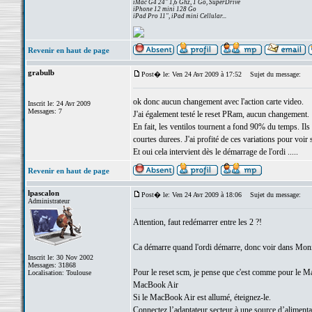
iMac G4 24" 1,6 Ghz, 1 Go, SuperDrive
iPhone 12 mini 128 Go
iPad Pro 11", iPad mini Cellular...
Revenir en haut de page
grabulb
Post� le: Ven 24 Avr 2009 à 17:52
Sujet du message:
ok donc aucun changement avec l'action carte video.
Inscrit le: 24 Avr 2009
Messages: 7
J'ai également testé le reset PRam, aucun changement.
En fait, les ventilos tournent a fond 90% du temps. Ils
courtes durees. J'ai profité de ces variations pour voir
Et oui cela intervient dès le démarrage de l'ordi .....
Revenir en haut de page
lpascalon
Post� le: Ven 24 Avr 2009 à 18:06
Sujet du message:
Administrateur
Attention, faut redémarrer entre les 2 ?!
Ca démarre quand l'ordi démarre, donc voir dans Moniteu
Inscrit le: 30 Nov 2002
Messages: 31868
Pour le reset scm, je pense que c'est comme pour le M
Localisation: Toulouse
MacBook Air
Si le MacBook Air est allumé, éteignez-le.
Connectez l’adaptateur secteur à une source d’alimenta