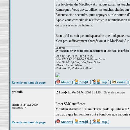
Sur le clavier du MacBook Air, appuyez sur les touch
Remarque : Vous devez utiliser les touches situées sur
Patientez cinq secondes, puis appuyez sur le bouton d
Apple vous conseille de n’effectuer la réinitialisatio
dans le système de fichiers.
Bien qu’il ne soit pas indispensable que l’adaptateur se
n’est pas suffisamment chargée ou si le MacBook Air n
_________________
Ludovic
Evitez de m'envoyer des messages perso sur le forum. Je préfère 
MBP M1 16", 16 Go, SSD 512 Go
iMac 27" 2,9 GHz, 16 Go, 3 To FusionDrive
iMac G4 24" 1,6 Ghz, 1 Go, SuperDrive
iPhone 12 mini 128 Go
iPad Pro 11", iPad mini Cellular...
Revenir en haut de page
grabulb
Post� le: Ven 24 Avr 2009 à 18:35
Sujet du message:
Reset SMC inefficace.
Inscrit le: 24 Avr 2009
Messages: 7
Moniteur d'activité : j'ai un "kernel task" qui utilise 62 
Le truc c que les ventilos sont a fond dès que j'appuie 
Revenir en haut de page