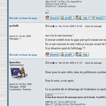
iMac G4 24" 1,6 Ghz, 1 Go, SuperDrive
iPhone 12 mini 128 Go
iPad Pro 11", iPad mini Cellular...
Revenir en haut de page
grabulb
Post� le: Ven 24 Avr 2009 à 16:58
Sujet du message:
oui c'est le tout nouveau !
Inscrit le: 24 Avr 2009
Messages: 7
Il m'avait semblé avoir lu qque part qu'il existait une 
En ce qui concerne la carte video je n'ai pas essayé de la
Si je désactive quid de l'affichage ??
Revenir en haut de page
lpascalon
Post� le: Ven 24 Avr 2009 à 17:23
Sujet du message:
Administrateur
Donc pour la carte vidéo, dans les préférences systèm
Pour le reste, a voir après.
Inscrit le: 30 Nov 2002
Messages: 31868
Ca se produit dès le démarrage de l'ordinateur ou après
Localisation: Toulouse
_________________
Ludovic
Evitez de m'envoyer des messages perso sur le forum. Je préfère 
MBP M1 16", 16 Go, SSD 512 Go
iMac 27" 2,9 GHz, 16 Go, 3 To FusionDrive