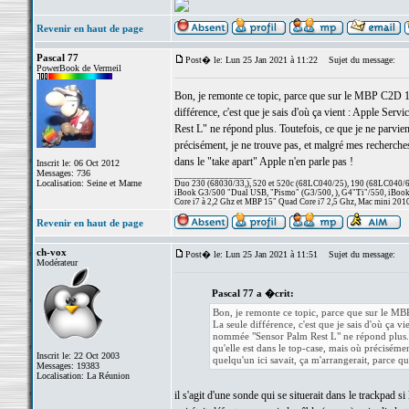
Revenir en haut de page
Pascal 77
Post� le: Lun 25 Jan 2021 à 11:22
Sujet du message:
PowerBook de Vermeil
Bon, je remonte ce topic, parce que sur le MBP C2D 1
différence, c'est que je sais d'où ça vient : Apple S
Rest L" ne répond plus. Toutefois, ce que je ne parviens
précisément, je ne trouve pas, et malgré mes recherches
dans le "take apart" Apple n'en parle pas !
Inscrit le: 06 Oct 2012
Messages: 736
_________________
Localisation: Seine et Marne
Duo 230 (68030/33,), 520 et 520c (68LC040/25), 190 (68LC040/66/
iBook G3/500 "Dual USB, "Pismo" (G3/500, ), G4"Ti"/550, iBook
Core i7 à 2,2 Ghz et MBP 15" Quad Core i7 2,5 Ghz, Mac mini 201
Revenir en haut de page
ch-vox
Post� le: Lun 25 Jan 2021 à 11:51
Sujet du message:
Modérateur
Pascal 77 a �crit:
Bon, je remonte ce topic, parce que sur le M
La seule différence, c'est que je sais d'où ça
nommée "Sensor Palm Rest L" ne répond plus. Tou
qu'elle est dans le top-case, mais où précisémen
Inscrit le: 22 Oct 2003
quelqu'un ici savait, ça m'arrangerait, parce q
Messages: 19383
Localisation: La Réunion
il s'agit d'une sonde qui se situerait dans le trackpad s