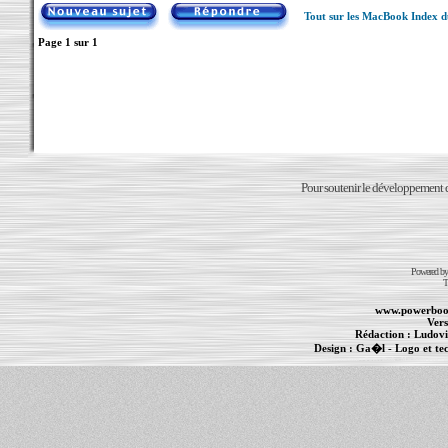
Tout sur les MacBook Index 
Page
1
sur
1
Pour soutenir le développement du
Powered b
T
www.powerboo
Vers
Rédaction :
Ludovi
Design :
Ga�l
- Logo et te
Informations :
PowerBook
-
MacBook Pro
-
i