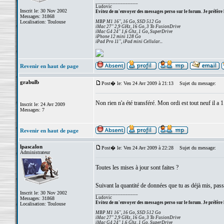
_________________
Ludovic
Inscrit le: 30 Nov 2002
Evitez de m'envoyer des messages perso sur le forum. Je préfère 
Messages: 31868
Localisation: Toulouse
MBP M1 16", 16 Go, SSD 512 Go
iMac 27" 2,9 GHz, 16 Go, 3 To FusionDrive
iMac G4 24" 1,6 Ghz, 1 Go, SuperDrive
iPhone 12 mini 128 Go
iPad Pro 11", iPad mini Cellular...
Revenir en haut de page
grabulb
Post� le: Ven 24 Avr 2009 à 21:13
Sujet du message:
Non rien n'a été transféré. Mon ordi est tout neuf il a 1
Inscrit le: 24 Avr 2009
Messages: 7
Revenir en haut de page
lpascalon
Post� le: Ven 24 Avr 2009 à 22:28
Sujet du message:
Administrateur
Toutes les mises à jour sont faites ?
Suivant la quantité de données que tu as déjà mis, passe 
Inscrit le: 30 Nov 2002
_________________
Ludovic
Messages: 31868
Evitez de m'envoyer des messages perso sur le forum. Je préfère 
Localisation: Toulouse
MBP M1 16", 16 Go, SSD 512 Go
iMac 27" 2,9 GHz, 16 Go, 3 To FusionDrive
iMac G4 24" 1,6 Ghz, 1 Go, SuperDrive