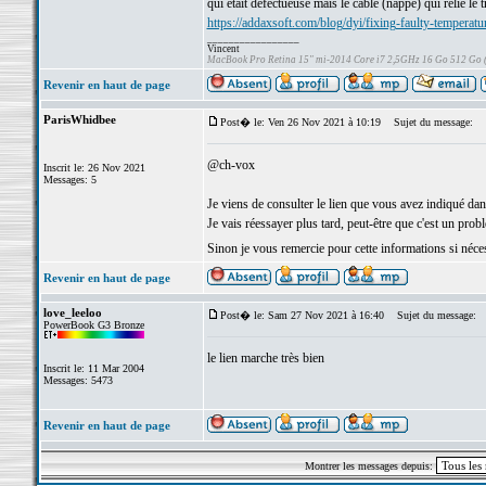
qui était défectueuse mais le câble (nappe) qui relie le t
https://addaxsoft.com/blog/dyi/fixing-faulty-temperat
_________________
Vincent
MacBook Pro Retina 15" mi-2014 Core i7 2,5GHz 16 Go 512 Go
Revenir en haut de page
ParisWhidbee
Post� le: Ven 26 Nov 2021 à 10:19
Sujet du message:
@ch-vox
Inscrit le: 26 Nov 2021
Messages: 5
Je viens de consulter le lien que vous avez indiqué da
Je vais réessayer plus tard, peut-être que c'est un pro
Sinon je vous remercie pour cette informations si néce
Revenir en haut de page
love_leeloo
Post� le: Sam 27 Nov 2021 à 16:40
Sujet du message:
PowerBook G3 Bronze
le lien marche très bien
Inscrit le: 11 Mar 2004
Messages: 5473
Revenir en haut de page
Montrer les messages depuis: