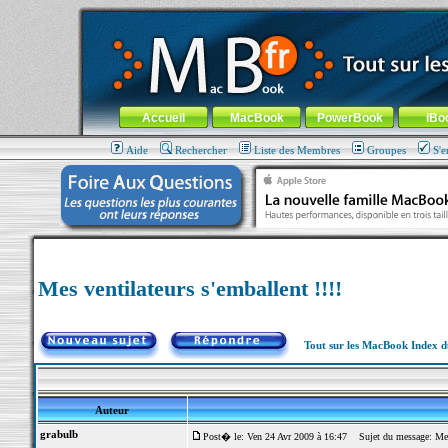
MacBook-fr.com : 100% Apple... 100% nomade !
Aller au contenu
-
Aller au menu général
-
Aller au menu de la
Menu général
Accueil
MacBook
PowerBook
iBo
Aide
Rechercher
Liste des Membres
Groupes
S'e
Mes ventilateurs s'emballent !!!!
Tout sur les MacBook Index 
Auteur
grabulb
Post� le: Ven 24 Avr 2009 à 16:47
Sujet du message: Mes v