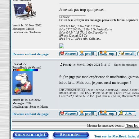
Administrateur
Je ne sais pas trop quoi penser...
_________________
Ludovic
Evitez de m'envoyer des messages perso sur le forum. Je préfère 
Inscrit le: 30 Nov 2002
MBP M1 16", 16 Go, SSD 512 Go
Messages: 31868
iMac 27" 2,9 GHz, 16 Go, 3 To FusionDrive
Localisation: Toulouse
iMac G4 24" 1,6 Ghz, 1 Go, SuperDrive
iPhone 12 mini 128 Go
iPad Pro 11", iPad mini Cellular...
Revenir en haut de page
Pascal 77
Post� le: Mer 01 D�c 2021 à 11:17
Sujet du message:
PowerBook de Vermeil
Si j'en juge par mon expérience de modération, ça resse
ici ou là … Mais bon, je peux aussi me tromper !
_________________
Duo 230 (68030/33,), 520 et 520c (68LC040/25), 190 (68LC040/66/
iBook G3/500 "Dual USB, "Pismo" (G3/500, ), G4"Ti"/550, iBook
Core i7 à 2,2 Ghz et MBP 15" Quad Core i7 2,5 Ghz, Mac mini 201
Inscrit le: 06 Oct 2012
Messages: 736
Localisation: Seine et Marne
Revenir en haut de page
Montrer les messages depuis:
Tout sur les MacBook Index 