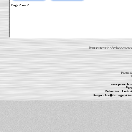
Page
2
sur
2
Pour soutenir le développement du
Powered b
T
www.powerboo
Vers
Rédaction :
Ludovi
Design :
Ga�l
- Logo et te
Informations :
PowerBook
-
MacBook Pro
-
i