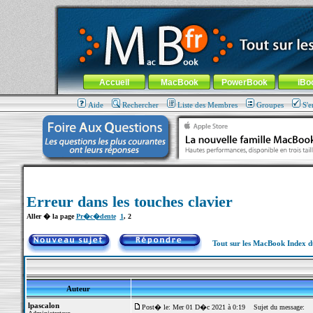
MacBook-fr.com : 100% Apple... 100% nomade !
Aller au contenu
-
Aller au menu général
-
Aller au menu de la
Menu général
Accueil
MacBook
PowerBook
iBo
Aide
Rechercher
Liste des Membres
Groupes
S'e
Erreur dans les touches clavier
Aller � la page
Pr�c�dente
1
,
2
Tout sur les MacBook Index 
Auteur
lpascalon
Post� le: Mer 01 D�c 2021 à 0:19
Sujet du message: