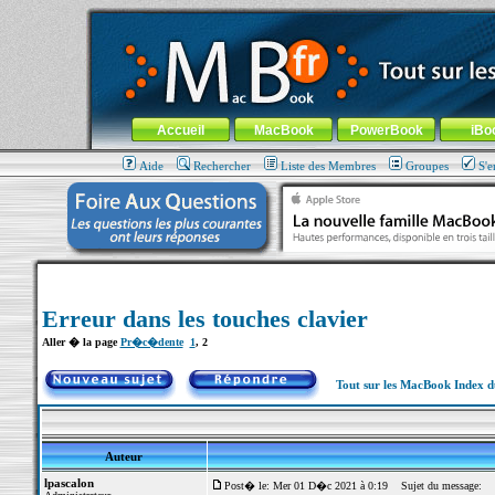
MacBook-fr.com : 100% Apple... 100% nomade !
Aller au contenu
-
Aller au menu général
-
Aller au menu de la
Menu général
Accueil
MacBook
PowerBook
iBo
Aide
Rechercher
Liste des Membres
Groupes
S'e
Erreur dans les touches clavier
Aller � la page
Pr�c�dente
1
,
2
Tout sur les MacBook Index 
Auteur
lpascalon
Post� le: Mer 01 D�c 2021 à 0:19
Sujet du message: