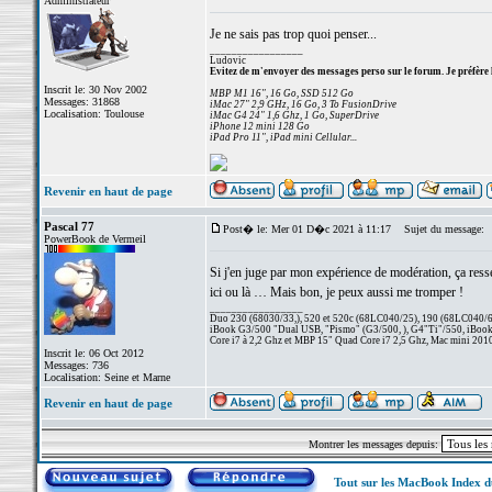
Administrateur
Je ne sais pas trop quoi penser...
_________________
Ludovic
Evitez de m'envoyer des messages perso sur le forum. Je préfère 
Inscrit le: 30 Nov 2002
MBP M1 16", 16 Go, SSD 512 Go
Messages: 31868
iMac 27" 2,9 GHz, 16 Go, 3 To FusionDrive
Localisation: Toulouse
iMac G4 24" 1,6 Ghz, 1 Go, SuperDrive
iPhone 12 mini 128 Go
iPad Pro 11", iPad mini Cellular...
Revenir en haut de page
Pascal 77
Post� le: Mer 01 D�c 2021 à 11:17
Sujet du message:
PowerBook de Vermeil
Si j'en juge par mon expérience de modération, ça resse
ici ou là … Mais bon, je peux aussi me tromper !
_________________
Duo 230 (68030/33,), 520 et 520c (68LC040/25), 190 (68LC040/66/
iBook G3/500 "Dual USB, "Pismo" (G3/500, ), G4"Ti"/550, iBook
Core i7 à 2,2 Ghz et MBP 15" Quad Core i7 2,5 Ghz, Mac mini 201
Inscrit le: 06 Oct 2012
Messages: 736
Localisation: Seine et Marne
Revenir en haut de page
Montrer les messages depuis:
Tout sur les MacBook Index 