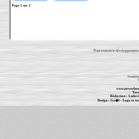
Page
2
sur
2
Pour soutenir le développement du
Powered b
T
www.powerboo
Vers
Rédaction :
Ludovi
Design :
Ga�l
- Logo et te
Informations :
PowerBook
-
MacBook Pro
-
i