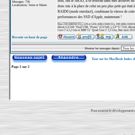
Bon, fini le JBOD, il se trouvait dans mes archives un
Messages: 736
Localisation: Seine et Marne
donc mis à la place de celui un peu plus petit qui éta
RAID0 (mode entrelacé), combinant la vitesse de cette 
performances des SSD d'Apple, maintenant !
_________________
Duo 230 (68030/33,), 520 et 520c (68LC040/25), 190 (68LC040/66/
iBook G3/500 "Dual USB, "Pismo" (G3/500, ), G4"Ti"/550, iBook
Core i7 à 2,2 Ghz et MBP 15" Quad Core i7 2,5 Ghz, Mac mini 201
Revenir en haut de page
Montrer les messages depuis:
Tout sur les MacBook Index 
Page
2
sur
2
Pour soutenir le développement du