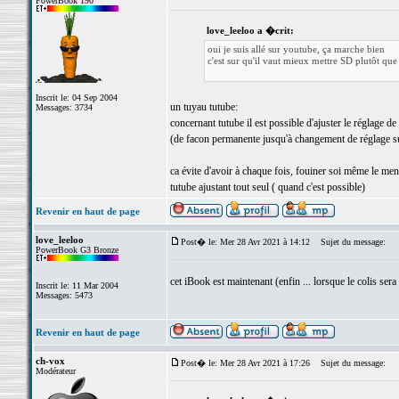
PowerBook 190
love_leeloo a �crit:
oui je suis allé sur youtube, ça marche bien
c'est sur qu'il vaut mieux mettre SD plutôt qu
Inscrit le: 04 Sep 2004
un tuyau tutube:
Messages: 3734
concernant tutube il est possible d'ajuster le réglage de
(de facon permanente jusqu'à changement de réglage s
ca évite d'avoir à chaque fois, fouiner soi même le men
tutube ajustant tout seul ( quand c'est possible)
Revenir en haut de page
love_leeloo
Post� le: Mer 28 Avr 2021 à 14:12
Sujet du message:
PowerBook G3 Bronze
cet iBook est maintenant (enfin ... lorsque le colis sera
Inscrit le: 11 Mar 2004
Messages: 5473
Revenir en haut de page
ch-vox
Post� le: Mer 28 Avr 2021 à 17:26
Sujet du message:
Modérateur