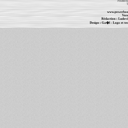
Powered b
T
www.powerboo
Vers
Rédaction :
Ludovi
Design :
Ga�l
- Logo et te
Informations :
PowerBook
-
MacBook Pro
-
i