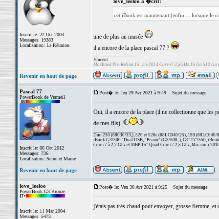
love_leeloo a �crit:
cet iBook est maintenant (enfin ... lorsque le c
Inscrit le: 22 Oct 2003
une de plus au musée
Messages: 19383
Localisation: La Réunion
il a encore de la place pascal 77 ?
_________________
Vincent
MacBook Pro Retina 15" mi-2014 Core i7 2,5GHz 16 Go 512 Go
Revenir en haut de page
Pascal 77
Post� le: Jeu 29 Avr 2021 à 9:49
Sujet du message:
PowerBook de Vermeil
Oui, il a encore de la place (il ne collectionne que les
de mes fils).
_________________
Duo 230 (68030/33,), 520 et 520c (68LC040/25), 190 (68LC040/66/
iBook G3/500 "Dual USB, "Pismo" (G3/500, ), G4"Ti"/550, iBook
Core i7 à 2,2 Ghz et MBP 15" Quad Core i7 2,5 Ghz, Mac mini 201
Inscrit le: 06 Oct 2012
Messages: 736
Localisation: Seine et Marne
Revenir en haut de page
love_leeloo
Post� le: Ven 30 Avr 2021 à 9:25
Sujet du message:
PowerBook G3 Bronze
j'étais pas très chaud pour envoyer, grosse flemme, et u
Inscrit le: 11 Mar 2004
Messages: 5473