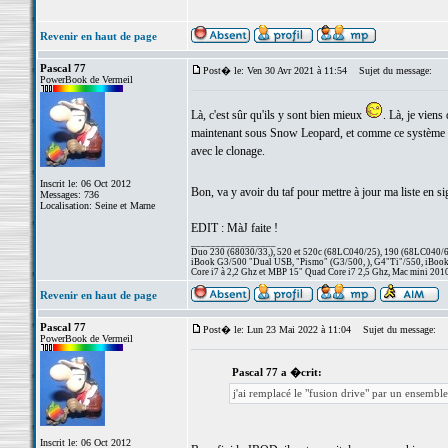
Revenir en haut de page
Pascal 77
Post� le: Ven 30 Avr 2021 à 11:54
Sujet du message:
PowerBook de Vermeil
Là, c'est sûr qu'ils y sont bien mieux
. Là, je viens
maintenant sous Snow Leopard, et comme ce système est
avec le clonage.
Inscrit le: 06 Oct 2012
Bon, va y avoir du taf pour mettre à jour ma liste en s
Messages: 736
Localisation: Seine et Marne
EDIT : MàJ faite !
_________________
Duo 230 (68030/33,), 520 et 520c (68LC040/25), 190 (68LC040/66/
iBook G3/500 "Dual USB, "Pismo" (G3/500, ), G4"Ti"/550, iBook
Core i7 à 2,2 Ghz et MBP 15" Quad Core i7 2,5 Ghz, Mac mini 201
Revenir en haut de page
Pascal 77
Post� le: Lun 23 Mai 2022 à 11:04
Sujet du message:
PowerBook de Vermeil
Pascal 77 a �crit:
j'ai remplacé le "fusion drive" par un ensemb
Inscrit le: 06 Oct 2012