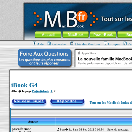
MacBook-fr.com : 100% Apple... 100% nomade !
Aller au contenu
-
Aller au menu général
-
Aller au menu de la
Menu général
Accueil
MacBook
PowerBook
iBo
Aide
Rechercher
Liste des Membres
Groupes
S'e
iBook G4
Aller � la page
Pr�c�dente
1
,
2
Tout sur les MacBook Index 
Auteur
pascalformac
Post� le: Sam 08 Sep 2012 à 10:54
Sujet du message: