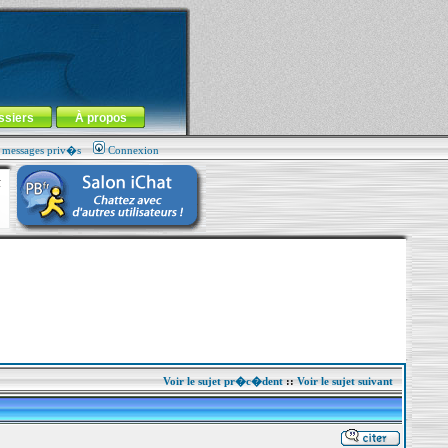
ssiers
À propos
s messages priv�s
Connexion
Voir le sujet pr�c�dent
::
Voir le sujet suivant