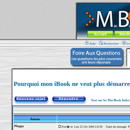
MacBook-fr.com : 100% Apple... 100% nom
Aller au contenu
-
Aller au menu 
Menu général
Accueil
MacB
Aide
Rechercher
Li
Pourquoi mon iBook ne veut plus démarrer
Tout sur les MacBook Inde
Auteur
Ploppy
Post� le: Lun 25 Oct 2004 à 8:39
Sujet du message: Pou