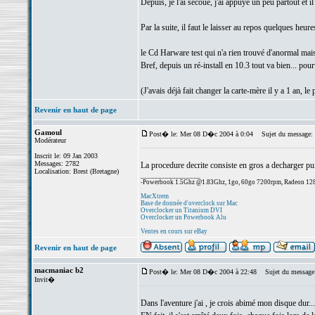
Depuis, je l'ai secoué, j'ai appuyé un peu partout et il
Par la suite, il faut le laisser au repos quelques heur
le Cd Harware test qui n'a rien trouvé d'anormal mais
Bref, depuis un ré-install en 10.3 tout va bien... pou
(J'avais déjà fait changer la carte-mère il y a 1 an, le 
Revenir en haut de page
Gamoul
Post� le: Mer 08 D�c 2004 à 0:04
Sujet du message:
Modérateur
Inscrit le: 09 Jan 2003
Messages: 2782
La procedure decrite consiste en gros a decharger puis 
Localisation: Brest (Bretagne)
_________________
-Powerbook 1.5Ghz @1.83Ghz, 1go, 60go 7200rpm, Radeon 1
MacXtrem
Base de donnée d'overclock sur Mac
Overclocker un Titanium DVI
Overclocker un Powerbook Alu
Ventes en cours sur eBay
Revenir en haut de page
macmaniac b2
Post� le: Mer 08 D�c 2004 à 22:48
Sujet du message:
Invit�
Dans l'aventure j'ai , je crois abimé mon disque dur..