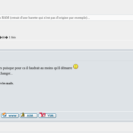
n RAM (retrait d'une barette qui n'est pas d'origine par exemple)...
�dit� 1 fois
s puisque pour ca il faudrait au moins qu'il démarre
changer...
e les mails.