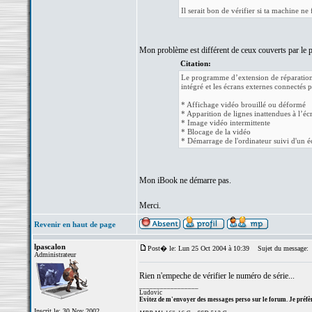
Il serait bon de vérifier si ta machine ne 
Mon problème est différent de ceux couverts par le
Citation:
Le programme d’extension de réparation 
intégré et les écrans externes connectés 
* Affichage vidéo brouillé ou déformé
* Apparition de lignes inattendues à l’éc
* Image vidéo intermittente
* Blocage de la vidéo
* Démarrage de l'ordinateur suivi d'un é
Mon iBook ne démarre pas.
Merci.
Revenir en haut de page
lpascalon
Post� le: Lun 25 Oct 2004 à 10:39
Sujet du message:
Administrateur
Rien n'empeche de vérifier le numéro de série...
_________________
Ludovic
Evitez de m'envoyer des messages perso sur le forum. Je préfèr
Inscrit le: 30 Nov 2002