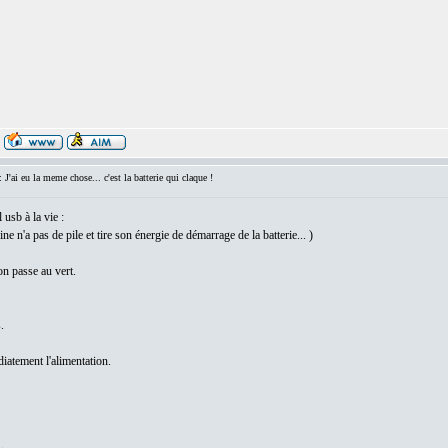
ai eu la meme chose... c'est la batterie qui claque !
usb à la vie :
 n'a pas de pile et tire son énergie de démarrage de la batterie... )
ion passe au vert.
.
iatement l'alimentation.