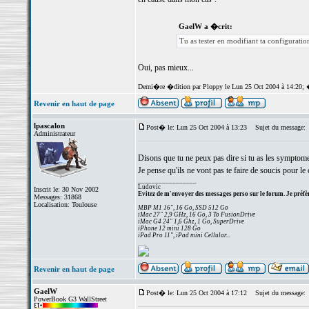
GaelW a �crit:
Tu as tester en modifiant ta configuratio
Oui, pas mieux...
Derni�re �dition par Ploppy le Lun 25 Oct 2004 à 14:20; 
Revenir en haut de page
lpascalon
Post� le: Lun 25 Oct 2004 à 13:23
Sujet du message:
Administrateur
Disons que tu ne peux pas dire si tu as les symptome
Je pense qu'ils ne vont pas te faire de soucis pour le 
_________________
Ludovic
Inscrit le: 30 Nov 2002
Evitez de m'envoyer des messages perso sur le forum. Je préfèr
Messages: 31868
Localisation: Toulouse
MBP M1 16", 16 Go, SSD 512 Go
iMac 27" 2,9 GHz, 16 Go, 3 To FusionDrive
iMac G4 24" 1,6 Ghz, 1 Go, SuperDrive
iPhone 12 mini 128 Go
iPad Pro 11", iPad mini Cellular...
Revenir en haut de page
GaelW
Post� le: Lun 25 Oct 2004 à 17:12
Sujet du message:
PowerBook G3 WallStreet