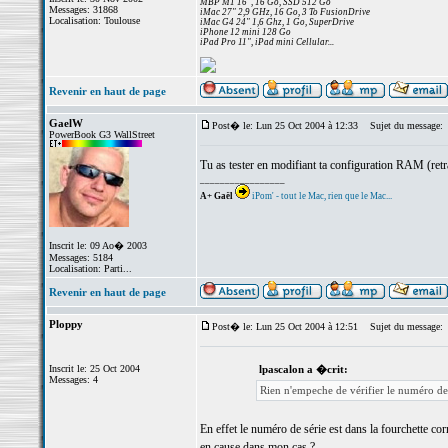
MBP M1 16", 16 Go, SSD 512 Go
Messages: 31868
iMac 27" 2,9 GHz, 16 Go, 3 To FusionDrive
Localisation: Toulouse
iMac G4 24" 1,6 Ghz, 1 Go, SuperDrive
iPhone 12 mini 128 Go
iPad Pro 11", iPad mini Cellular...
Revenir en haut de page
GaelW
Post� le: Lun 25 Oct 2004 à 12:33
Sujet du message:
PowerBook G3 WallStreet
Tu as tester en modifiant ta configuration RAM (retrai
_________________
A+ Gaël
iPom' - tout le Mac, rien que le Mac...
Inscrit le: 09 Ao� 2003
Messages: 5184
Localisation: Parti...
Revenir en haut de page
Ploppy
Post� le: Lun 25 Oct 2004 à 12:51
Sujet du message:
Inscrit le: 25 Oct 2004
lpascalon a �crit:
Messages: 4
Rien n'empeche de vérifier le numéro de 
En effet le numéro de série est dans la fourchette co
en cause dans mon cas ?