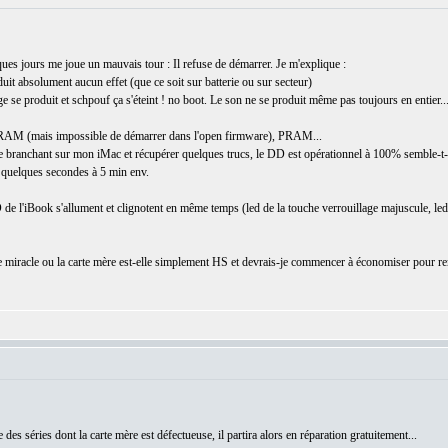
s jours me joue un mauvais tour : Il refuse de démarrer. Je m'explique :
it absolument aucun effet (que ce soit sur batterie ou sur secteur)
se produit et schpouf ça s'éteint ! no boot. Le son ne se produit même pas toujours en entier...
VRAM (mais impossible de démarrer dans l'open firmware), PRAM...
e branchant sur mon iMac et récupérer quelques trucs, le DD est opérationnel à 100% semble-t-i
 quelques secondes à 5 min env.
D de l'iBook s'allument et clignotent en même temps (led de la touche verrouillage majuscule, led
ède miracle ou la carte mère est-elle simplement HS et devrais-je commencer à économiser pour r
ie des séries dont la carte mère est défectueuse, il partira alors en réparation gratuitement...