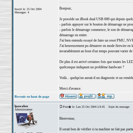
Bonjour,
Inscrit le: 25 Oct 2004
Messages: 4
Je possède un iBook dual USB 600 qui depuis quelque
- parfois appuyer sur le bouton de démarrage ne produ
- parfois le démarrage commence, le son de démarrage 
démarrage en entier.
J'ai bien entendu essayé de faire un reset PMU, N
J'ai heureusement pu démarrer en mode firewire en l
invariablement au bout d'un temps pouvant varier de
De plus il est arrivé certaines fois que toutes les LE
quelconque indiqaunt un problème hardware ?
Voilà... quelqu'un aurait-il un diagnostic et un rem
Merci d'avance.
Revenir en haut de page
lpascalon
Post� le: Lun 25 Oct 2004 à 8:45
Sujet du message:
Administrateur
Bienvenue,
Il serait bon de vérifier si ta machine ne fait pas part