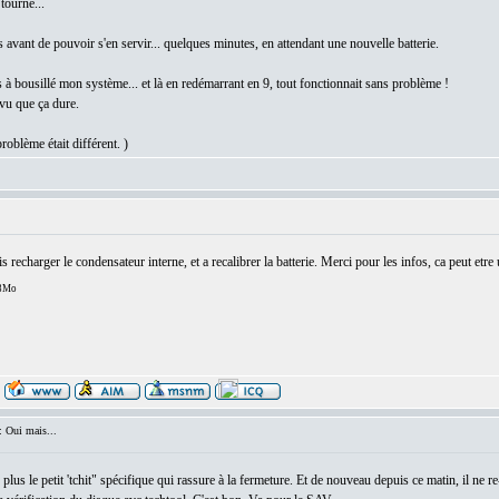
 tourne...
es avant de pouvoir s'en servir... quelques minutes, en attendant une nouvelle batterie.
 à bousillé mon système... et là en redémarrant en 9, tout fonctionnait sans problème !
rvu que ça dure.
problème était différent. )
recharger le condensateur interne, et a recalibrer la batterie. Merci pour les infos, ca peut etre 
28Mo
 Oui mais...
. plus le petit 'tchit" spécifique qui rassure à la fermeture. Et de nouveau depuis ce matin, il ne