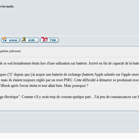
e les mails.
etites précsions
se soit brutalement éteint lors d'une utilisation sur batterie. Arrivé en fin de capacité de la batte
ues (?)" depuis que j'ai acquis une batterie de rechange (batterie Apple achetée sur l'apple store)
mais ils étaient toujours réglés par un reset PMU. Cette difficulté à démarrer se produisait essent
iBook après l'avoir éteint et tout allait bien. Mais pourquoi ?
e électrique". Comme s'il y avait trop de courant quelque part... J'ai peu de connaissances sur le 