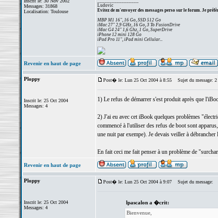
Inscrit le: 30 Nov 2002
_________________
Ludovic
Messages: 31868
Evitez de m'envoyer des messages perso sur le forum. Je préfèr
Localisation: Toulouse
MBP M1 16", 16 Go, SSD 512 Go
iMac 27" 2,9 GHz, 16 Go, 3 To FusionDrive
iMac G4 24" 1,6 Ghz, 1 Go, SuperDrive
iPhone 12 mini 128 Go
iPad Pro 11", iPad mini Cellular...
Revenir en haut de page
Ploppy
Post� le: Lun 25 Oct 2004 à 8:55
Sujet du message: 2 p
1) Le refus de démarrer s'est produit après que l'iBook 
Inscrit le: 25 Oct 2004
Messages: 4
2) J'ai eu avec cet iBook quelques problèmes "électriq
commencé à l'utiliser des refus de boot sont apparus, 
une nuit par exempe). Je devais veiller à débrancher l'
En fait ceci me fait penser à un problème de "surcharg
Revenir en haut de page
Ploppy
Post� le: Lun 25 Oct 2004 à 9:07
Sujet du message:
Inscrit le: 25 Oct 2004
lpascalon a �crit:
Messages: 4
Bienvenue,