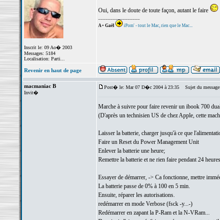
Oui, dans le doute de toute façon, autant le faire
_________________
A+ Gaël
iPom' - tout le Mac, rien que le Mac...
Inscrit le: 09 Ao� 2003
Messages: 5184
Localisation: Parti...
Revenir en haut de page
macmaniac B
Post� le: Mar 07 D�c 2004 à 23:35
Sujet du message: J'
Invit�
Marche à suivre pour faire revenir un ibook 700 dual 
(D'après un technisien US de chez Apple, cette machine
Laisser la batterie, charger jusqu'à ce que l'alimentat
Faire un Reset du Power Management Unit
Enlever la batterie une heure;
Remettre la batterie et ne rien faire pendant 24 heures
Essayer de démarrer, -> Ca fonctionne, mettre imméd
La batterie passe de 0% à 100 en 5 min.
Ensuite, réparer les autorisations.
redémarrer en mode Verbose (fsck -y...-)
Redémarrer en zapant la P-Ram et la N-VRam...