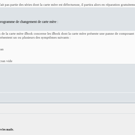
fait pas partie des séries dont la carte mère est défectueuse, il partira alors en réparation gratuiteme
 programme de changement de carte mère :
de la carte mère iBook concerne les iBook dont la carte mère présente une panne de composant pa
présentent un ou plusieurs des symptômes suivants :
ran
cran vide
e les mails.