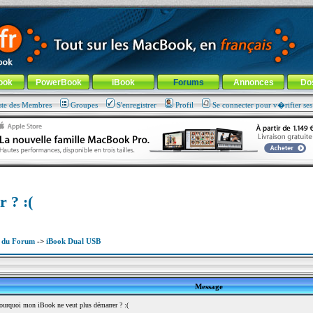
ade !
général
-
Aller au menu de la rubrique
ook
PowerBook
iBook
Forums
Annonces
Do
ste des Membres
Groupes
S'enregistrer
Profil
Se connecter pour v�rifier se
 ? :(
x du Forum
->
iBook Dual USB
Message
rquoi mon iBook ne veut plus démarrer ? :(