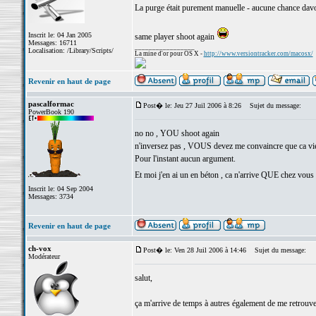
La purge était purement manuelle - aucune chance davoi
Inscrit le: 04 Jan 2005
same player shoot again
Messages: 16711
_________________
Localisation: /Library/Scripts/
La mine d'or pour OS X -
http://www.versiontracker.com/macosx/
Revenir en haut de page
pascalformac
Post� le: Jeu 27 Juil 2006 à 8:26
Sujet du message:
PowerBook 190
no no , YOU shoot again
n'inversez pas , VOUS devez me convaincre que ca vie
Pour l'instant aucun argument.
Et moi j'en ai un en béton , ca n'arrive QUE chez vous
Inscrit le: 04 Sep 2004
Messages: 3734
Revenir en haut de page
ch-vox
Post� le: Ven 28 Juil 2006 à 14:46
Sujet du message:
Modérateur
salut,
ça m'arrive de temps à autres également de me retrouver