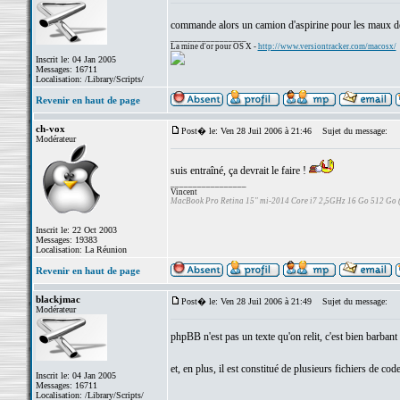
commande alors un camion d'aspirine pour les maux d
_________________
La mine d'or pour OS X -
http://www.versiontracker.com/macosx/
Inscrit le: 04 Jan 2005
Messages: 16711
Localisation: /Library/Scripts/
Revenir en haut de page
ch-vox
Post� le: Ven 28 Juil 2006 à 21:46
Sujet du message:
Modérateur
suis entraîné, ça devrait le faire !
_________________
Vincent
MacBook Pro Retina 15" mi-2014 Core i7 2,5GHz 16 Go 512 Go
Inscrit le: 22 Oct 2003
Messages: 19383
Localisation: La Réunion
Revenir en haut de page
blackjmac
Post� le: Ven 28 Juil 2006 à 21:49
Sujet du message:
Modérateur
phpBB n'est pas un texte qu'on relit, c'est bien barbant
et, en plus, il est constitué de plusieurs fichiers de code
Inscrit le: 04 Jan 2005
Messages: 16711
Localisation: /Library/Scripts/