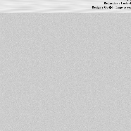
Rédaction :
Ludovi
Design :
Ga�l
- Logo et te
Informations :
PowerBook
-
MacBook Pro
-
i