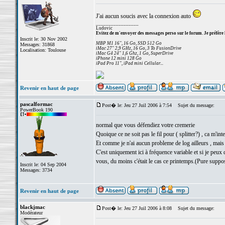
J'ai aucun soucis avec la connexion auto
_________________
Ludovic
Evitez de m'envoyer des messages perso sur le forum. Je préfère 
Inscrit le: 30 Nov 2002
MBP M1 16", 16 Go, SSD 512 Go
Messages: 31868
iMac 27" 2,9 GHz, 16 Go, 3 To FusionDrive
Localisation: Toulouse
iMac G4 24" 1,6 Ghz, 1 Go, SuperDrive
iPhone 12 mini 128 Go
iPad Pro 11", iPad mini Cellular...
Revenir en haut de page
pascalformac
Post� le: Jeu 27 Juil 2006 à 7:54
Sujet du message:
PowerBook 190
normal que vous défendiez votre cremerie
Quoique ce ne soit pas le fil pour ( splitter?) , ca m'in
Et comme je n'ai aucun probleme de log ailleurs , mais a
C'est uniquement ici à fréquence variable et si je peux
vous, du moins c'était le cas ce printemps.(Pure suppos
Inscrit le: 04 Sep 2004
Messages: 3734
Revenir en haut de page
blackjmac
Post� le: Jeu 27 Juil 2006 à 8:08
Sujet du message:
Modérateur