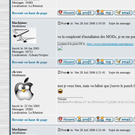
Messages: 19383
Localisation: La Réunion
Revenir en haut de page
blackjmac
Post� le: Ven 28 Juil 2006 à 19:50
Sujet du message:
Modérateur
vu la complexité d'installation des MODs, je ne me por
_________________
La mine d'or pour OS X -
http://www.versiontracker.com/macosx/
Inscrit le: 04 Jan 2005
Messages: 16711
Localisation: /Library/Scripts/
Revenir en haut de page
ch-vox
Post� le: Ven 28 Juil 2006 à 21:41
Sujet du message:
Modérateur
moi je veux bien, mais va falloir que j'ouvre le punch 
_________________
Vincent
MacBook Pro Retina 15" mi-2014 Core i7 2,5GHz 16 Go 512 Go
Inscrit le: 22 Oct 2003
Messages: 19383
Localisation: La Réunion
Revenir en haut de page
blackjmac
Post� le: Ven 28 Juil 2006 à 21:44
Sujet du message:
Modérateur