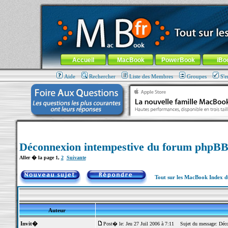
MacBook-fr.com : 100% Apple... 100% nomade !
Aller au contenu
-
Aller au menu général
-
Aller au menu de la
Menu général
Accueil
MacBook
PowerBook
iBo
Aide
Rechercher
Liste des Membres
Groupes
S'e
Déconnexion intempestive du forum phpBB.
Aller � la page
1
,
2
Suivante
Tout sur les MacBook Index 
Auteur
Invit�
Post� le: Jeu 27 Juil 2006 à 7:11
Sujet du message: Déco