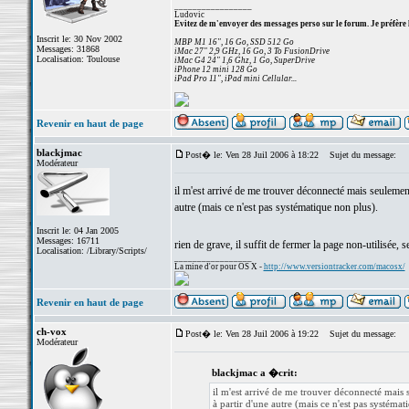
_________________
Ludovic
Evitez de m'envoyer des messages perso sur le forum. Je préfère 
Inscrit le: 30 Nov 2002
MBP M1 16", 16 Go, SSD 512 Go
Messages: 31868
iMac 27" 2,9 GHz, 16 Go, 3 To FusionDrive
Localisation: Toulouse
iMac G4 24" 1,6 Ghz, 1 Go, SuperDrive
iPhone 12 mini 128 Go
iPad Pro 11", iPad mini Cellular...
Revenir en haut de page
blackjmac
Post� le: Ven 28 Juil 2006 à 18:22
Sujet du message:
Modérateur
il m'est arrivé de me trouver déconnecté mais seulement
autre (mais ce n'est pas systématique non plus).
Inscrit le: 04 Jan 2005
Messages: 16711
rien de grave, il suffit de fermer la page non-utilisée
Localisation: /Library/Scripts/
_________________
La mine d'or pour OS X -
http://www.versiontracker.com/macosx/
Revenir en haut de page
ch-vox
Post� le: Ven 28 Juil 2006 à 19:22
Sujet du message:
Modérateur
blackjmac a �crit:
il m'est arrivé de me trouver déconnecté mais 
à partir d'une autre (mais ce n'est pas systémat