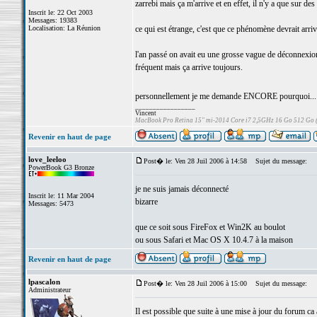
zarrebi mais ça m'arrive et en effet, il n'y a que sur d
Inscrit le: 22 Oct 2003
Messages: 19383
Localisation: La Réunion
ce qui est étrange, c'est que ce phénomène devrait arrive
l'an passé on avait eu une grosse vague de déconnexion
fréquent mais ça arrive toujours.
personnellement je me demande ENCORE pourquoi..
_________________
Vincent
MacBook Pro Retina 15" mi-2014 Core i7 2,5GHz 16 Go 512 Go
Revenir en haut de page
love_leeloo
Post� le: Ven 28 Juil 2006 à 14:58
Sujet du message:
PowerBook G3 Bronze
je ne suis jamais déconnecté
Inscrit le: 11 Mar 2004
bizarre
Messages: 5473
que ce soit sous FireFox et Win2K au boulot
ou sous Safari et Mac OS X 10.4.7 à la maison
Revenir en haut de page
lpascalon
Post� le: Ven 28 Juil 2006 à 15:00
Sujet du message:
Administrateur
Il est possible que suite à une mise à jour du forum ca 