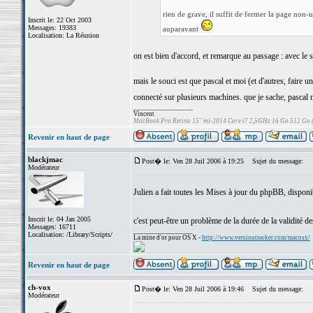
rien de grave, il suffit de fermer la page non
Inscrit le: 22 Oct 2003
Messages: 19383
auparavant
Localisation: La Réunion
on est bien d'accord, et remarque au passage : avec le 
mais le souci est que pascal et moi (et d'autres, faire
connecté sur plusieurs machines. que je sache, pascal 
_________________
Vincent
MacBook Pro Retina 15" mi-2014 Core i7 2,5GHz 16 Go 512 Go
Revenir en haut de page
blackjmac
Post� le: Ven 28 Juil 2006 à 19:25
Sujet du message:
Modérateur
Julien a fait toutes les Mises à jour du phpBB, disponi
Inscrit le: 04 Jan 2005
c'est peut-être un problème de la durée de la validité d
Messages: 16711
_________________
Localisation: /Library/Scripts/
La mine d'or pour OS X -
http://www.versiontracker.com/macosx/
Revenir en haut de page
ch-vox
Post� le: Ven 28 Juil 2006 à 19:46
Sujet du message:
Modérateur