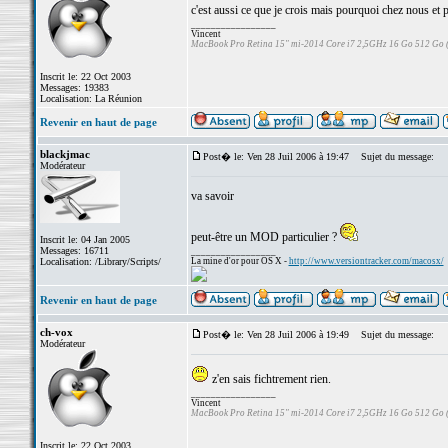
c'est aussi ce que je crois mais pourquoi chez nous et p
_________________
Vincent
MacBook Pro Retina 15" mi-2014 Core i7 2,5GHz 16 Go 512 Go
Inscrit le: 22 Oct 2003
Messages: 19383
Localisation: La Réunion
Revenir en haut de page
blackjmac
Post� le: Ven 28 Juil 2006 à 19:47
Sujet du message:
Modérateur
va savoir
peut-être un MOD particulier ?
Inscrit le: 04 Jan 2005
Messages: 16711
_________________
Localisation: /Library/Scripts/
La mine d'or pour OS X -
http://www.versiontracker.com/macosx/
Revenir en haut de page
ch-vox
Post� le: Ven 28 Juil 2006 à 19:49
Sujet du message:
Modérateur
z'en sais fichtrement rien.
_________________
Vincent
MacBook Pro Retina 15" mi-2014 Core i7 2,5GHz 16 Go 512 Go
Inscrit le: 22 Oct 2003