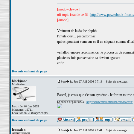
[modo=ch-vox]
off topic issu de ce fil :
http://www.powerbook-fr.co
[/modo]
Vraiment de la daube phpbb
l'invité c'est... pascalformac
qui est pourtant venu sur ce fl en cliquant comme d'h
va falloir encore recommencer le processus de conn
plusieurs fois par semaine ca devient agacant
enfin...
Revenir en haut de page
blackjmac
Post� le: Jeu 27 Juil 2006 à 7:13
Sujet du message:
Modérateur
Pascal, je crois que c'et ton système - le forum tourne 
_________________
La mine d'or pour OS X -
http://www.versiontracker.com/macosx/
Inscrit le: 04 Jan 2005
Messages: 16711
Localisation: /Library/Scripts/
Revenir en haut de page
lpascalon
Post� le: Jeu 27 Juil 2006 à 7:41
Sujet du message:
Administrateur