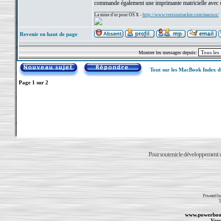
commande également une imprimante matricielle avec 
_________________
La mine d'or pour OS X -
http://www.versiontracker.com/macosx/
Revenir en haut de page
Montrer les messages depuis:
Tout sur les MacBook Index 
Page
1
sur
2
Pour soutenir le développement du
Powered b
T
www.powerboo
Vers