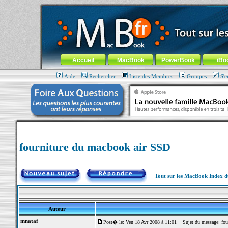
MacBook-fr.com : 100% Apple... 100% nomade !
Aller au contenu
-
Aller au menu général
-
Aller au menu de la
Menu général
Accueil
MacBook
PowerBook
iBo
Aide
Rechercher
Liste des Membres
Groupes
S'e
fourniture du macbook air SSD
Tout sur les MacBook Index 
Auteur
mnataf
Post� le: Ven 18 Avr 2008 à 11:01
Sujet du message: fou