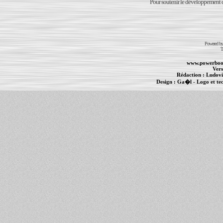
Pour soutenir le développement du
Powered b
T
www.powerboo
Vers
Rédaction :
Ludovi
Design :
Ga�l
- Logo et te
Informations :
PowerBook
-
MacBook Pro
-
i