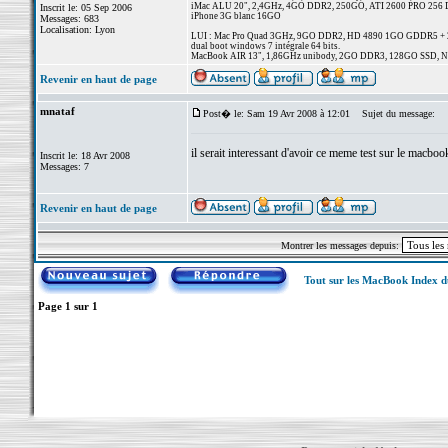
iMac ALU 20", 2,4GHz, 4GO DDR2, 250GO, ATI 2600 PRO 256 
Inscrit le: 05 Sep 2006
iPhone 3G blanc 16GO
Messages: 683
Localisation: Lyon
LUI : Mac Pro Quad 3GHz, 9GO DDR2, HD 4890 1GO GDDR5 + 
dual boot windows 7 intégrale 64 bits.
MacBook AIR 13", 1,86GHz unibody, 2GO DDR3, 128GO SSD, NV
Revenir en haut de page
mnataf
Post� le: Sam 19 Avr 2008 à 12:01
Sujet du message:
il serait interessant d'avoir ce meme test sur le macbo
Inscrit le: 18 Avr 2008
Messages: 7
Revenir en haut de page
Montrer les messages depuis:
Tout sur les MacBook Index 
Page
1
sur
1