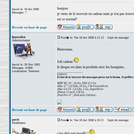
bonjour
Inscrit le: 18 Avr 2008
Messages: 7
je viens de le recevoir en cadeau mais je n'ai pas trouve
est ce normal?
Revenir en haut de page
lpascalon
Post� le: Ven 18 Avr 2008 à 11:12
Sujet du message:
Administrateur
Bienvenue,
Joli cadeau
Inscrit le: 30 Nov 2002
le disque est dans la pochette avec les bouquins...
Messages: 31868
Localisation: Toulouse
_________________
Ludovic
Evitez de m'envoyer des messages perso sur le forum. Je préfère 
MBP M1 16", 16 Go, SSD 512 Go
iMac 27" 2,9 GHz, 16 Go, 3 To FusionDrive
iMac G4 24" 1,6 Ghz, 1 Go, SuperDrive
iPhone 12 mini 128 Go
iPad Pro 11", iPad mini Cellular...
Revenir en haut de page
pacis
Post� le: Ven 18 Avr 2008 à 16:11
Sujet du message:
Modérateur
c'est déjà pré-installé ?