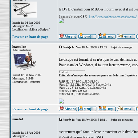
le DVD d'install pour MBA est fourni avec et il est b
_________________
La mine d'or pour OS X -
http://www.versiontracker.com/macosx/
Inscrit le: 04 Jan 2005
Messages: 16711
Localisation: /Library/Scripts/
Revenir en haut de page
lpascalon
Post� le: Ven 18 Avr 2008 à 19:05
Sujet du message:
Administrateur
Le disque est fourni, si ce n'est pas le cas, demande au
Pour installer Windows, il faut un lecteur externe, impo
_________________
Ludovic
Inscrit le: 30 Nov 2002
Evitez de m'envoyer des messages perso sur le forum. Je préfère 
Messages: 31868
Localisation: Toulouse
MBP M1 16", 16 Go, SSD 512 Go
iMac 27" 2,9 GHz, 16 Go, 3 To FusionDrive
iMac G4 24" 1,6 Ghz, 1 Go, SuperDrive
iPhone 12 mini 128 Go
iPad Pro 11", iPad mini Cellular...
Revenir en haut de page
mnataf
Post� le: Ven 18 Avr 2008 à 19:11
Sujet du message:
assurement qu'il faut un lecteur exterieur et le dvd d'ins
Inscrit le: 18 Avr 2008
Messages: 7
il s'agit d'un macbook air SSD