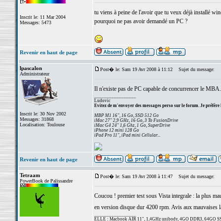
tu viens à peine de l'avoir que tu veux déjà installé w
Inscrit le: 11 Mar 2004
pourquoi ne pas avoir demandé un PC ?
Messages: 5473
Revenir en haut de page
lpascalon
Post� le: Sam 19 Avr 2008 à 11:12
Sujet du message:
Administrateur
Il n'existe pas de PC capable de concurrencer le MBA. C
_________________
Ludovic
Evitez de m'envoyer des messages perso sur le forum. Je préfère 
Inscrit le: 30 Nov 2002
MBP M1 16", 16 Go, SSD 512 Go
Messages: 31868
iMac 27" 2,9 GHz, 16 Go, 3 To FusionDrive
Localisation: Toulouse
iMac G4 24" 1,6 Ghz, 1 Go, SuperDrive
iPhone 12 mini 128 Go
iPad Pro 11", iPad mini Cellular...
Revenir en haut de page
Tetraam
Post� le: Sam 19 Avr 2008 à 11:47
Sujet du message:
PowerBook de Palissandre
Coucou ! premier test sous Vista integrale : la plus mau
en version disque dur 4200 rpm. Avis aux mauvaises la
_________________
ELLE : Macbook AIR 11", 1,4GHz unibody, 4GO DDR3, 64GO S