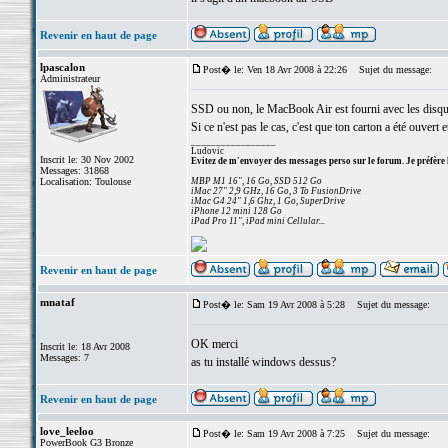
Revenir en haut de page
lpascalon
Post� le: Ven 18 Avr 2008 à 22:26
Sujet du message:
Administrateur
SSD ou non, le MacBook Air est fourni avec les disque
Si ce n'est pas le cas, c'est que ton carton a été ouvert e
_________________
Ludovic
Inscrit le: 30 Nov 2002
Evitez de m'envoyer des messages perso sur le forum. Je préfère 
Messages: 31868
Localisation: Toulouse
MBP M1 16", 16 Go, SSD 512 Go
iMac 27" 2,9 GHz, 16 Go, 3 To FusionDrive
iMac G4 24" 1,6 Ghz, 1 Go, SuperDrive
iPhone 12 mini 128 Go
iPad Pro 11", iPad mini Cellular...
Revenir en haut de page
mnataf
Post� le: Sam 19 Avr 2008 à 5:28
Sujet du message:
OK merci
Inscrit le: 18 Avr 2008
Messages: 7
as tu installé windows dessus?
Revenir en haut de page
love_leeloo
Post� le: Sam 19 Avr 2008 à 7:25
Sujet du message:
PowerBook G3 Bronze