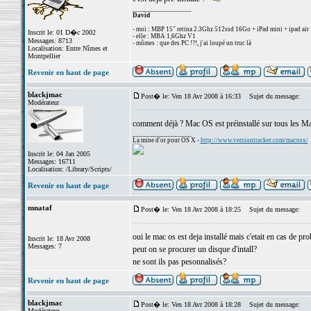
_________________
David
- moi : MBP 15" retina 2.3Ghz 512ssd 16Go + iPad mini + ipad air
Inscrit le: 01 D�c 2002
- elle : MBA 1,6Ghz V1
Messages: 8713
- mômes : que des PC !?!, j'ai loupé un truc là
Localisation: Entre Nîmes et
Montpellier
Revenir en haut de page
blackjmac
Post� le: Ven 18 Avr 2008 à 16:33
Sujet du message:
Modérateur
comment déjà ? Mac OS est préinstallé sur tous les Ma
_________________
La mine d'or pour OS X -
http://www.versiontracker.com/macosx/
Inscrit le: 04 Jan 2005
Messages: 16711
Localisation: /Library/Scripts/
Revenir en haut de page
mnataf
Post� le: Ven 18 Avr 2008 à 18:25
Sujet du message:
oui le mac os est deja installé mais c'etait en cas de p
Inscrit le: 18 Avr 2008
Messages: 7
peut on se procurer un disque d'intall?
ne sont ils pas pesonnalisés?
Revenir en haut de page
blackjmac
Post� le: Ven 18 Avr 2008 à 18:28
Sujet du message:
Modérateur