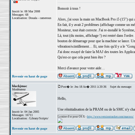
Bonsoir à tous !
Inscrit le: 08 Mar 2008
Messages: 68
Localisation: Douala - cameroun
Alors, j'ai sous la main un MacBook Pro i5 (15") qui 
En fait, il y avait 2 problèmes (affichage comme un mé
Moniteur, tout était correcte. J'ai re-installé le Systè
Là, tout (du moins, affichage !) est rentré dans l'ordr
bouton de démarrage pour que la machine se lance. Un
vibration/scintillement… Et, une fois qu'il y a le "Gon
J'ai donc essayé de faire la MAJ des toutes les Applic
Qu'est-ce que cela peut bien être ?
Merci d'avance pour votre aide…
Revenir en haut de page
blackjmac
Post� le: Jeu 18 Ao� 2011 à 20:36
Sujet du message:
Modérateur
Hello,
Une réinitialisation de la PRAM ou de la SMC n'y cha
Inscrit le: 04 Jan 2005
_________________
Messages: 16711
La mine d'or pour OS X -
http://www.versiontracker.com/macosx/
Localisation: /Library/Scripts/
Revenir en haut de page