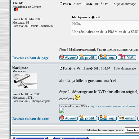
YATAB
Post� le: Ven 19 Ao� 2011 à 14:46
Sujet du message:
PowerBook de Chypre
blackjmac a �crit:
Inscrit le: 08 Mar 2008
Messages: 68
Hello,
Localisation: Douala - cameroun
Une réinitialisation de la PRAM ou de la SMC 
Non ! Malheureusement. J'avais même commencé par l
Revenir en haut de page
blackjmac
Post� le: Ven 19 Ao� 2011 à 16:07
Sujet du message:
Modérateur
alors là, ça frôle un gros souci matériel
étape 2 : démarrage sur le DVD d'installation original
Inscrit le: 04 Jan 2005
Messages: 16711
complètes
Localisation: /Library/Scripts/
_________________
La mine d'or pour OS X -
http://www.versiontracker.com/macosx/
Revenir en haut de page
Montrer les messages depuis: