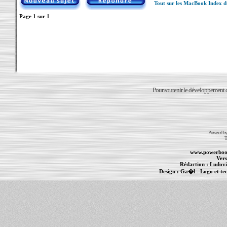
Tout sur les MacBook Index 
Page
1
sur
1
Pour soutenir le développement du
Powered b
T
www.powerboo
Vers
Rédaction :
Ludovi
Design :
Ga�l
- Logo et te
Informations :
PowerBook
-
MacBook Pro
-
i