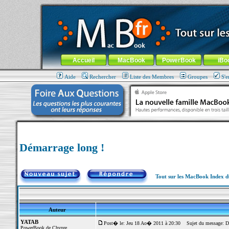
MacBook-fr.com : 100% Apple... 100% nomade !
Aller au contenu
-
Aller au menu général
-
Aller au menu de la
Menu général
Accueil
MacBook
PowerBook
iBo
Aide
Rechercher
Liste des Membres
Groupes
S'e
Démarrage long !
Tout sur les MacBook Index 
Auteur
YATAB
Post� le: Jeu 18 Ao� 2011 à 20:30
Sujet du message: Dé
PowerBook de Chypre