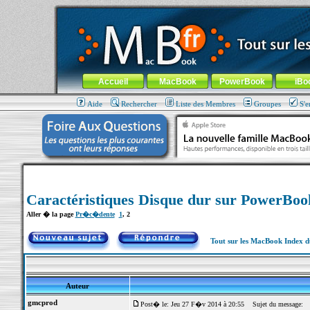
MacBook-fr.com : 100% Apple... 100% nomade !
Aller au contenu
-
Aller au menu général
-
Aller au menu de la
Menu général
Accueil
MacBook
PowerBook
iBo
Aide
Rechercher
Liste des Membres
Groupes
S'e
Caractéristiques Disque dur sur PowerBo
Aller � la page
Pr�c�dente
1
,
2
Tout sur les MacBook Index 
Auteur
gmcprod
Post� le: Jeu 27 F�v 2014 à 20:55
Sujet du message: