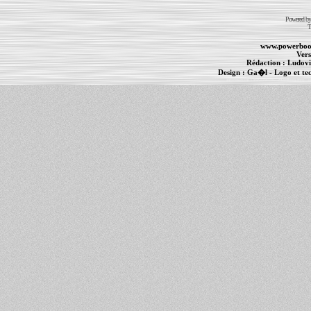
Powered b
T
www.powerboo
Vers
Rédaction :
Ludovi
Design :
Ga�l
- Logo et te
Informations :
PowerBook
-
MacBook Pro
-
i