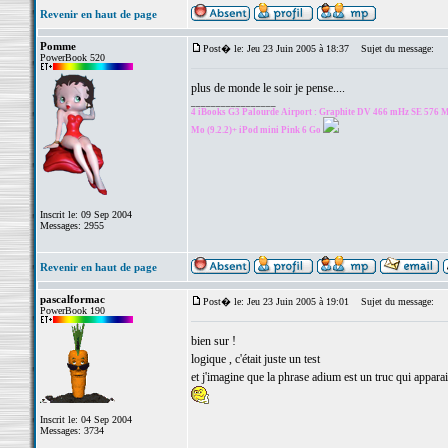
Revenir en haut de page
Pomme
Post� le: Jeu 23 Juin 2005 à 18:37
Sujet du message:
PowerBook 520
plus de monde le soir je pense....
_________________
4 iBooks G3 Palourde Airport : Graphite DV 466 mHz SE 576 Mo
Mo (9.2.2)+ iPod mini Pink 6 Go
Inscrit le: 09 Sep 2004
Messages: 2955
Revenir en haut de page
pascalformac
Post� le: Jeu 23 Juin 2005 à 19:01
Sujet du message:
PowerBook 190
bien sur !
logique , c'était juste un test
et j'imagine que la phrase adium est un truc qui apparai
Inscrit le: 04 Sep 2004
Messages: 3734