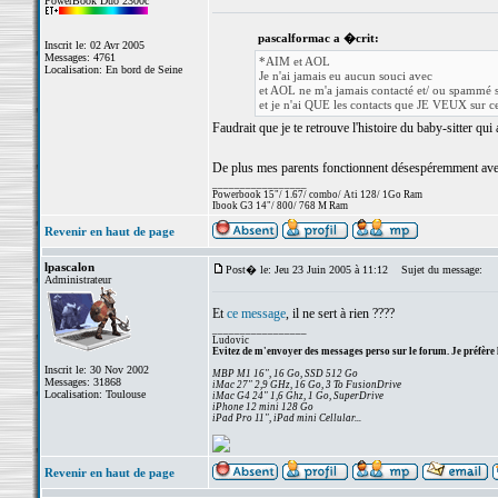
PowerBook Duo 2300c
pascalformac a �crit:
Inscrit le: 02 Avr 2005
Messages: 4761
*AIM et AOL
Localisation: En bord de Seine
Je n'ai jamais eu aucun souci avec
et AOL ne m'a jamais contacté et/ ou spammé 
et je n'ai QUE les contacts que JE VEUX sur 
Faudrait que je te retrouve l'histoire du baby-sitter q
De plus mes parents fonctionnent désespéremment avec
_________________
Powerbook 15"/ 1.67/ combo/ Ati 128/ 1Go Ram
Ibook G3 14"/ 800/ 768 M Ram
Revenir en haut de page
lpascalon
Post� le: Jeu 23 Juin 2005 à 11:12
Sujet du message:
Administrateur
Et
ce message
, il ne sert à rien ????
_________________
Ludovic
Evitez de m'envoyer des messages perso sur le forum. Je préfère 
Inscrit le: 30 Nov 2002
MBP M1 16", 16 Go, SSD 512 Go
Messages: 31868
iMac 27" 2,9 GHz, 16 Go, 3 To FusionDrive
Localisation: Toulouse
iMac G4 24" 1,6 Ghz, 1 Go, SuperDrive
iPhone 12 mini 128 Go
iPad Pro 11", iPad mini Cellular...
Revenir en haut de page