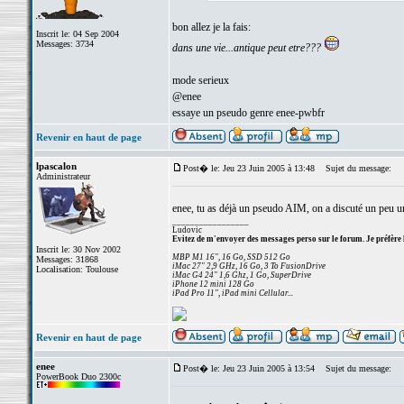
bon allez je la fais:
Inscrit le: 04 Sep 2004
Messages: 3734
dans une vie...antique peut etre???
mode serieux
@enee
essaye un pseudo genre enee-pwbfr
Revenir en haut de page
lpascalon
Post� le: Jeu 23 Juin 2005 à 13:48
Sujet du message:
Administrateur
enee, tu as déjà un pseudo AIM, on a discuté un peu u
_________________
Ludovic
Evitez de m'envoyer des messages perso sur le forum. Je préfère 
Inscrit le: 30 Nov 2002
MBP M1 16", 16 Go, SSD 512 Go
Messages: 31868
iMac 27" 2,9 GHz, 16 Go, 3 To FusionDrive
Localisation: Toulouse
iMac G4 24" 1,6 Ghz, 1 Go, SuperDrive
iPhone 12 mini 128 Go
iPad Pro 11", iPad mini Cellular...
Revenir en haut de page
enee
Post� le: Jeu 23 Juin 2005 à 13:54
Sujet du message:
PowerBook Duo 2300c