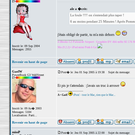
ale a �crit:
La foule !!!! on s'entendait plus taper !
6 au moins pendant 25 Minutes ! Après Pomme es
j'étais obligé de partir, tu m'a mis dehors
_________________
4 iBooks G3 Palourde Airport : Graphite DV 466 mHz SE 576 Mo
Inscrit le: 09 Sep 2004
Mo (9.2.2)+ iPod mini Pink 6 Go
Messages: 2955
Revenir en haut de page
GaelW
Post� le: Jeu 01 Sep 2005 à 19:38
Sujet du message:
PowerBook G3 WallStreet
Et pis je t'attendais : j'avais un truc à arroser
_________________
A+ Gaël
iPom' - tout le Mac, rien que le Mac...
Inscrit le: 09 Ao� 2003
Messages: 5184
Localisation: Parti...
Revenir en haut de page
missP
Post� le: Jeu 01 Sep 2005 à 22:00
Sujet du message: