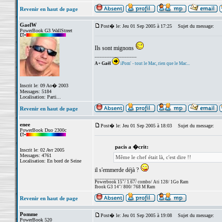
Revenir en haut de page
GaelW
Post� le: Jeu 01 Sep 2005 à 17:25
Sujet du message:
PowerBook G3 WallStreet
Ils sont mignons
_________________
A+ Gaël
iPom' - tout le Mac, rien que le Mac...
Inscrit le: 09 Ao� 2003
Messages: 5184
Localisation: Parti...
Revenir en haut de page
enee
Post� le: Jeu 01 Sep 2005 à 18:03
Sujet du message:
PowerBook Duo 2300c
pacis a �crit:
Inscrit le: 02 Avr 2005
Messages: 4761
Même le chef était là, c'est dire !!
Localisation: En bord de Seine
il s'emmerde déjà ?
_________________
Powerbook 15"/ 1.67/ combo/ Ati 128/ 1Go Ram
Ibook G3 14"/ 800/ 768 M Ram
Revenir en haut de page
Pomme
Post� le: Jeu 01 Sep 2005 à 19:08
Sujet du message:
PowerBook 520