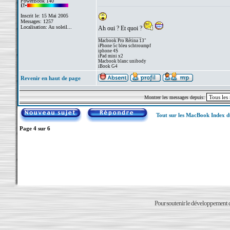
PowerBook 140
Inscrit le: 15 Mai 2005
Messages: 1257
Localisation: Au soleil...
Ah oui ? Et quoi ?
_________________
Macbook Pro Rétina 13"
iPhone 5c bleu schtroumpf
iphone 4S
iPad mini x2
Macbook blanc unibody
iBook G4
Revenir en haut de page
Montrer les messages depuis:
Tout sur les MacBook Index 
Page
4
sur
6
Pour soutenir le développement du