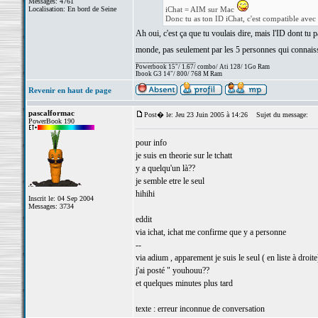
Messages: 4761
Localisation: En bord de Seine
iChat = AIM sur Mac
Donc tu as ton ID iChat, c'est compatible avec
Ah oui, c'est ça que tu voulais dire, mais l'ID dont tu
monde, pas seulement par les 5 personnes qui connai
_________________
Powerbook 15"/ 1.67/ combo/ Ati 128/ 1Go Ram
Ibook G3 14"/ 800/ 768 M Ram
Revenir en haut de page
pascalformac
Post� le: Jeu 23 Juin 2005 à 14:26
Sujet du message:
PowerBook 190
pour info
je suis en theorie sur le tchatt
y a quelqu'un là??
je semble etre le seul
hihihi
Inscrit le: 04 Sep 2004
Messages: 3734
eddit
via ichat, ichat me confirme que y a personne
--
via adium , apparement je suis le seul ( en liste à droite
j'ai posté " youhouu??
et quelques minutes plus tard
texte : erreur inconnue de conversation