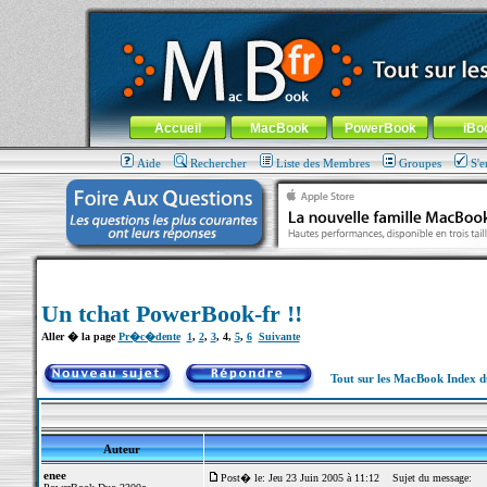
MacBook-fr.com : 100% Apple... 100% nomade !
Aller au contenu
-
Aller au menu général
-
Aller au menu de la
Menu général
Accueil
MacBook
PowerBook
iBo
Aide
Rechercher
Liste des Membres
Groupes
S'e
Un tchat PowerBook-fr !!
Aller � la page
Pr�c�dente
1
,
2
,
3
,
4
,
5
,
6
Suivante
Tout sur les MacBook Index 
Auteur
enee
Post� le: Jeu 23 Juin 2005 à 11:12
Sujet du message: