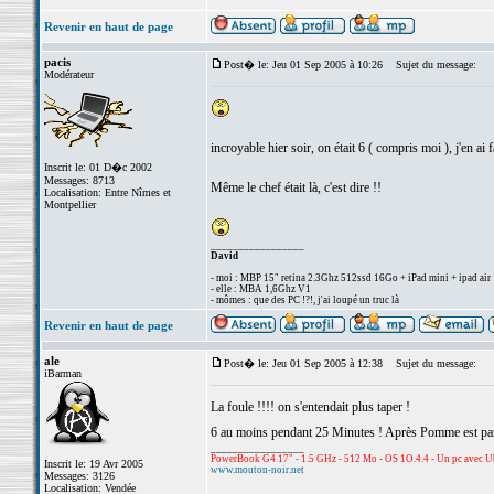
Revenir en haut de page
pacis
Post� le: Jeu 01 Sep 2005 à 10:26
Sujet du message:
Modérateur
incroyable hier soir, on était 6 ( compris moi ), j'en ai
Inscrit le: 01 D�c 2002
Messages: 8713
Même le chef était là, c'est dire !!
Localisation: Entre Nîmes et
Montpellier
_________________
David
- moi : MBP 15" retina 2.3Ghz 512ssd 16Go + iPad mini + ipad air
- elle : MBA 1,6Ghz V1
- mômes : que des PC !?!, j'ai loupé un truc là
Revenir en haut de page
ale
Post� le: Jeu 01 Sep 2005 à 12:38
Sujet du message:
iBarman
La foule !!!! on s'entendait plus taper !
6 au moins pendant 25 Minutes ! Après Pomme est parti 
_________________
PowerBook G4 17" - 1.5 GHz - 512 Mo - OS 1O.4.4 - Un pc avec Ub
Inscrit le: 19 Avr 2005
www.mouton-noir.net
Messages: 3126
Localisation: Vendée