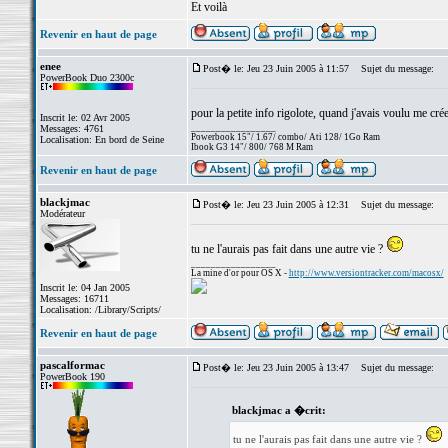
Et voilà
Revenir en haut de page
enee
Post� le: Jeu 23 Juin 2005 à 11:57
Sujet du message:
PowerBook Duo 2300c
pour la petite info rigolote, quand j'avais voulu me cr
Inscrit le: 02 Avr 2005
_________________
Messages: 4761
Powerbook 15"/ 1.67/ combo/ Ati 128/ 1Go Ram
Localisation: En bord de Seine
Ibook G3 14"/ 800/ 768 M Ram
Revenir en haut de page
blackjmac
Post� le: Jeu 23 Juin 2005 à 12:31
Sujet du message:
Modérateur
tu ne l'aurais pas fait dans une autre vie ?
_________________
La mine d'or pour OS X -
http://www.versiontracker.com/macosx/
Inscrit le: 04 Jan 2005
Messages: 16711
Localisation: /Library/Scripts/
Revenir en haut de page
pascalformac
Post� le: Jeu 23 Juin 2005 à 13:47
Sujet du message:
PowerBook 190
blackjmac a �crit:
tu ne l'aurais pas fait dans une autre vie ?