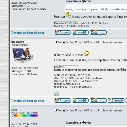
lpascalon a �crit:
Inscrit le: 02 Avr 2005
Messages: 4761
Localisation: En bord de Seine
enee, tu as déjà un pseudo AIM, on a discuté 
ben non
je sais que c'est toi qui m'a appris à me s
_________________
Powerbook 15"/ 1.67/ combo/ Ati 128/ 1Go Ram
Ibook G3 14"/ 800/ 768 M Ram
Revenir en haut de page
lpascalon
Post� le: Jeu 23 Juin 2005 à 14:06
Sujet du message:
Administrateur
iChat = AIM sur Mac
Donc tu as ton ID iChat, c'est compatible avec un util
_________________
Ludovic
Inscrit le: 30 Nov 2002
Evitez de m'envoyer des messages perso sur le forum. Je préfère 
Messages: 31868
Localisation: Toulouse
MBP M1 16", 16 Go, SSD 512 Go
iMac 27" 2,9 GHz, 16 Go, 3 To FusionDrive
iMac G4 24" 1,6 Ghz, 1 Go, SuperDrive
iPhone 12 mini 128 Go
iPad Pro 11", iPad mini Cellular...
Revenir en haut de page
enee
Post� le: Jeu 23 Juin 2005 à 14:15
Sujet du message:
PowerBook Duo 2300c
lpascalon a �crit:
Inscrit le: 02 Avr 2005