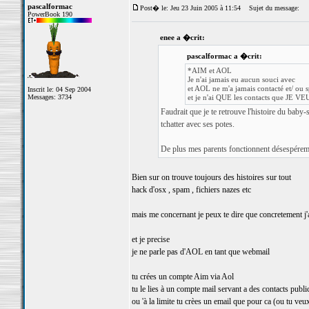
pascalformac
Post� le: Jeu 23 Juin 2005 à 11:54
Sujet du message:
PowerBook 190
enee a �crit:
pascalformac a �crit:
*AIM et AOL
Je n'ai jamais eu aucun souci avec
et AOL ne m'a jamais contacté et/ ou
Inscrit le: 04 Sep 2004
Messages: 3734
et je n'ai QUE les contacts que JE V
Faudrait que je te retrouve l'histoire du bab
tchatter avec ses potes.
De plus mes parents fonctionnent désespérem
Bien sur on trouve toujours des histoires sur tout
hack d'osx , spam , fichiers nazes etc
mais me concernant je peux te dire que concretement j'
et je precise
je ne parle pas d'AOL en tant que webmail
tu crées un compte Aim via Aol
tu le lies à un compte mail servant a des contacts publi
ou 'à la limite tu crèes un email que pour ca (ou tu veu