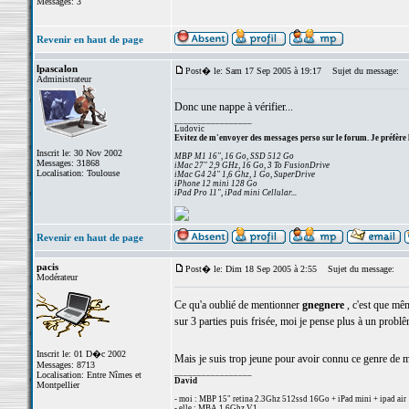
Messages: 3
Revenir en haut de page
lpascalon
Post� le: Sam 17 Sep 2005 à 19:17
Sujet du message:
Administrateur
Donc une nappe à vérifier...
_________________
Ludovic
Evitez de m'envoyer des messages perso sur le forum. Je préfère 
Inscrit le: 30 Nov 2002
MBP M1 16", 16 Go, SSD 512 Go
Messages: 31868
iMac 27" 2,9 GHz, 16 Go, 3 To FusionDrive
Localisation: Toulouse
iMac G4 24" 1,6 Ghz, 1 Go, SuperDrive
iPhone 12 mini 128 Go
iPad Pro 11", iPad mini Cellular...
Revenir en haut de page
pacis
Post� le: Dim 18 Sep 2005 à 2:55
Sujet du message:
Modérateur
Ce qu'a oublié de mentionner
gnegnere
, c'est que mêm
sur 3 parties puis frisée, moi je pense plus à un problêm
Inscrit le: 01 D�c 2002
Mais je suis trop jeune pour avoir connu ce genre de 
Messages: 8713
_________________
Localisation: Entre Nîmes et
David
Montpellier
- moi : MBP 15" retina 2.3Ghz 512ssd 16Go + iPad mini + ipad air
- elle : MBA 1,6Ghz V1