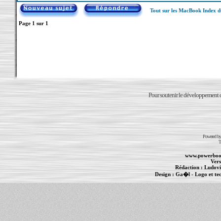
Tout sur les MacBook Index 
Page
1
sur
1
Pour soutenir le développement du
Powered b
T
www.powerboo
Vers
Rédaction :
Ludovi
Design :
Ga�l
- Logo et te
Informations :
PowerBook
-
MacBook Pro
-
i