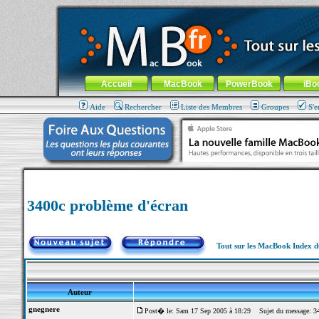
MacBook-fr.com : 100% Apple... 100% nomade !
Aller au contenu
-
Aller au menu général
-
Aller au menu de la
Menu général
Accueil
MacBook
PowerBook
iBo
Aide
Rechercher
Liste des Membres
Groupes
S'e
3400c problème d'écran
Tout sur les MacBook Index 
Auteur
gnegnere
Post� le: Sam 17 Sep 2005 à 18:29
Sujet du message: 34