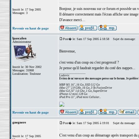
Bonjour, je suis nouveau sur ce forum et possède un v
Inscrit le: 17 Sep 2005
Messages: 3
Il démarre correctement mais l'écran affiche une image d
D'avance merci…
Revenir en haut de page
lpascalon
Post� le: Sam 17 Sep 2005 à 18:58
Sujet du message:
Administrateur
Bienvenue,
c'est venu d'un coup ou c'est progressif ?
Inscrit le: 30 Nov 2002
Je pense qu'il faudrait regarder du coté des nappes...
Messages: 31868
_________________
Localisation: Toulouse
Ludovic
Evitez de m'envoyer des messages perso sur le forum. Je préfère 
MBP M1 16", 16 Go, SSD 512 Go
iMac 27" 2,9 GHz, 16 Go, 3 To FusionDrive
iMac G4 24" 1,6 Ghz, 1 Go, SuperDrive
iPhone 12 mini 128 Go
iPad Pro 11", iPad mini Cellular...
Revenir en haut de page
gnegnere
Post� le: Sam 17 Sep 2005 à 19:01
Sujet du message:
C'est venu d'un coup au démarrage après transport du p
Inscrit le: 17 Sep 2005