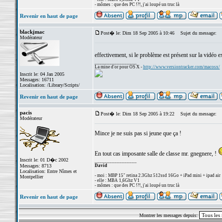
- mômes : que des PC !?!, j'ai loupé un truc là
Revenir en haut de page
blackjmac
Post� le: Dim 18 Sep 2005 à 10:46
Sujet du message:
Modérateur
effectivement, si le problème est présent sur la vidéo e
_________________
La mine d'or pour OS X -
http://www.versiontracker.com/macosx/
Inscrit le: 04 Jan 2005
Messages: 16711
Localisation: /Library/Scripts/
Revenir en haut de page
pacis
Post� le: Dim 18 Sep 2005 à 19:22
Sujet du message:
Modérateur
Mince je ne suis pas si jeune que ça !
En tout cas imposante salle de classe mr. gnegnere, !
Inscrit le: 01 D�c 2002
_________________
Messages: 8713
David
Localisation: Entre Nîmes et
- moi : MBP 15" retina 2.3Ghz 512ssd 16Go + iPad mini + ipad air
Montpellier
- elle : MBA 1,6Ghz V1
- mômes : que des PC !?!, j'ai loupé un truc là
Revenir en haut de page
Montrer les messages depuis: