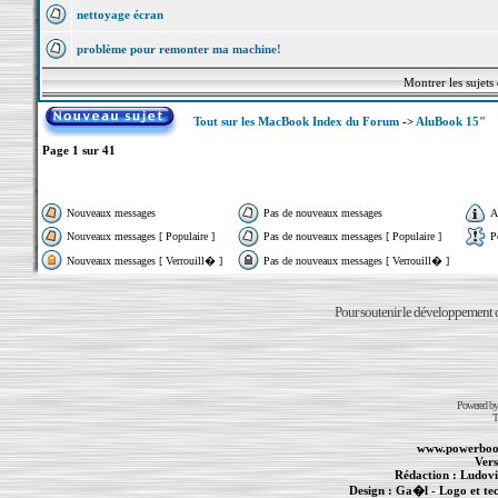
nettoyage écran
problème pour remonter ma machine!
Montrer les sujets
Tout sur les MacBook Index du Forum
->
AluBook 15"
Page
1
sur
41
Nouveaux messages
Pas de nouveaux messages
A
Nouveaux messages [ Populaire ]
Pas de nouveaux messages [ Populaire ]
P
Nouveaux messages [ Verrouill� ]
Pas de nouveaux messages [ Verrouill� ]
Pour soutenir le développement du
Powered b
T
www.powerboo
Vers
Rédaction :
Ludovi
Design :
Ga�l
- Logo et te