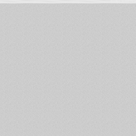
Informations :
PowerBook
-
MacBook Pro
-
i