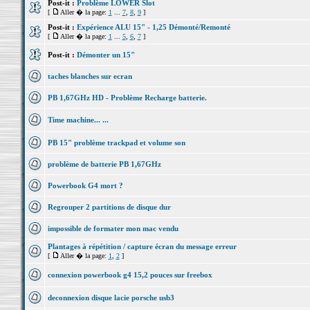
Post-it :
Problème LOWER Slot
[
Aller � la page:
1
...
7
,
8
,
9
]
Post-it :
Expérience ALU 15" - 1,25 Démonté/Remonté
[
Aller � la page:
1
...
5
,
6
,
7
]
Post-it :
Démonter un 15"
taches blanches sur ecran
PB 1,67GHz HD - Problème Recharge batterie.
Time machine... ...
PB 15" problème trackpad et volume son
problème de batterie PB 1,67GHz
Powerbook G4 mort ?
Regrouper 2 partitions de disque dur
impossible de formater mon mac vendu
Plantages à répétition / capture écran du message erreur
[
Aller � la page:
1
,
2
]
connexion powerbook g4 15,2 pouces sur freebox
deconnexion disque lacie porsche usb3