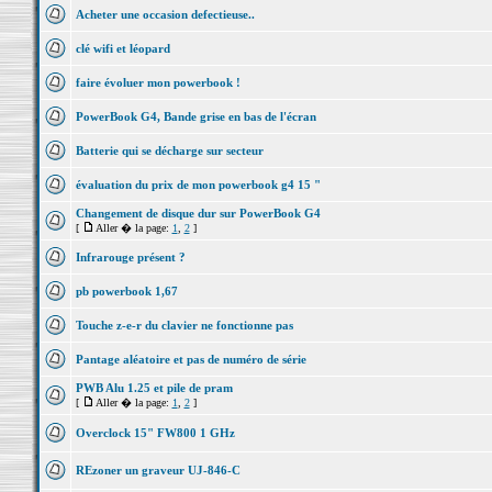
Acheter une occasion defectieuse..
clé wifi et léopard
faire évoluer mon powerbook !
PowerBook G4, Bande grise en bas de l'écran
Batterie qui se décharge sur secteur
évaluation du prix de mon powerbook g4 15 "
Changement de disque dur sur PowerBook G4
[
Aller � la page:
1
,
2
]
Infrarouge présent ?
pb powerbook 1,67
Touche z-e-r du clavier ne fonctionne pas
Pantage aléatoire et pas de numéro de série
PWB Alu 1.25 et pile de pram
[
Aller � la page:
1
,
2
]
Overclock 15" FW800 1 GHz
REzoner un graveur UJ-846-C