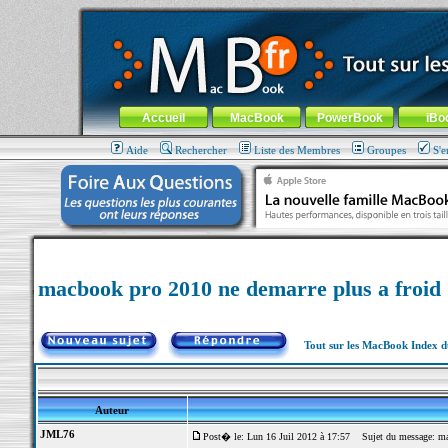
MacBook-fr.com : 100% Apple... 100% nomade !
Aller au contenu
-
Aller au menu général
-
Aller au menu de la
Menu général
Accueil
MacBook
PowerBook
iBo
Aide
Rechercher
Liste des Membres
Groupes
S'e
macbook pro 2010 ne demarre plus a froid
Tout sur les MacBook Index 
Auteur
JML76
Post� le: Lun 16 Juil 2012 à 17:57
Sujet du message: mac