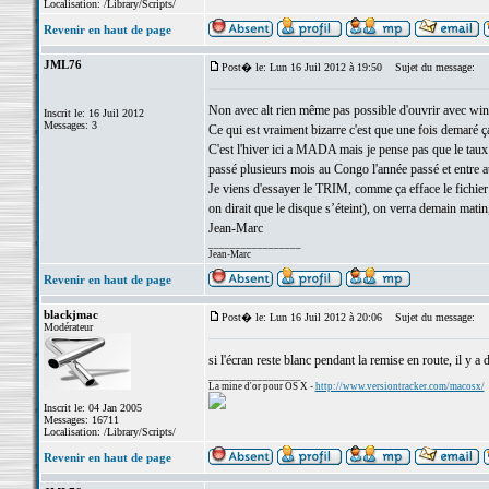
Localisation: /Library/Scripts/
Revenir en haut de page
JML76
Post� le: Lun 16 Juil 2012 à 19:50
Sujet du message:
Non avec alt rien même pas possible d'ouvrir avec win
Inscrit le: 16 Juil 2012
Messages: 3
Ce qui est vraiment bizarre c'est que une fois demaré ç
C'est l'hiver ici a MADA mais je pense pas que le taux d
passé plusieurs mois au Congo l'année passé et entre aut
Je viens d'essayer le TRIM, comme ça efface le fichier 
on dirait que le disque s’éteint), on verra demain matin, 
Jean-Marc
_________________
Jean-Marc
Revenir en haut de page
blackjmac
Post� le: Lun 16 Juil 2012 à 20:06
Sujet du message:
Modérateur
si l'écran reste blanc pendant la remise en route, il y a
_________________
La mine d'or pour OS X -
http://www.versiontracker.com/macosx/
Inscrit le: 04 Jan 2005
Messages: 16711
Localisation: /Library/Scripts/
Revenir en haut de page