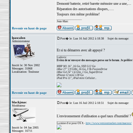
Demonté batterie, retiré barette mémoire une a une,....
Réparation des autorisations disques,......
Toujours rien même probléme!
_________________
Jean-Marc
Revenir en haut de page
lpascalon
Post� le: Lun 16 Juil 2012 à 18:38
Sujet du message:
Administrateur
Et si tu démarres avec alt appuyé ?
_________________
Ludovic
Evitez de m'envoyer des messages perso sur le forum. Je préfère 
Inscrit le: 30 Nov 2002
MBP M1 16", 16 Go, SSD 512 Go
Messages: 31868
iMac 27" 2,9 GHz, 16 Go, 3 To FusionDrive
Localisation: Toulouse
iMac G4 24" 1,6 Ghz, 1 Go, SuperDrive
iPhone 12 mini 128 Go
iPad Pro 11", iPad mini Cellular...
Revenir en haut de page
blackjmac
Post� le: Lun 16 Juil 2012 à 18:51
Sujet du message:
Modérateur
L'environnement d'utilisation a quel taux d'humidité ?
_________________
La mine d'or pour OS X -
http://www.versiontracker.com/macosx/
Inscrit le: 04 Jan 2005
Messages: 16711