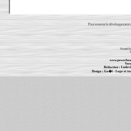
Pour soutenir le développement du
Powered b
T
www.powerboo
Vers
Rédaction :
Ludovi
Design :
Ga�l
- Logo et te
Informations :
PowerBook
-
MacBook Pro
-
i