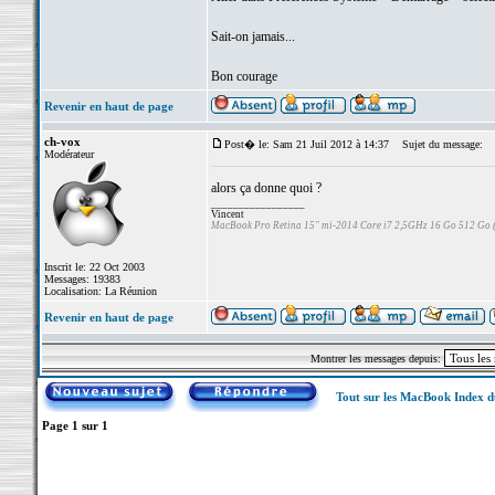
Sait-on jamais...
Bon courage
Revenir en haut de page
ch-vox
Post� le: Sam 21 Juil 2012 à 14:37
Sujet du message:
Modérateur
alors ça donne quoi ?
_________________
Vincent
MacBook Pro Retina 15" mi-2014 Core i7 2,5GHz 16 Go 512 Go
Inscrit le: 22 Oct 2003
Messages: 19383
Localisation: La Réunion
Revenir en haut de page
Montrer les messages depuis:
Tout sur les MacBook Index 
Page
1
sur
1