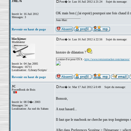
JML76
Post� le: Lun 16 Juil 2012 à 21:24
Sujet du message:
OK mais bon ( j'ai espoir) pourquoi une fois chaud il 
Inscrit le: 16 Juil 2012
Messages: 3
_________________
Jean-Marc
Revenir en haut de page
blackjmac
Post� le: Lun 16 Juil 2012 à 22:56
Sujet du message:
Modérateur
histoire de dilatation ?
_________________
La mine d'or pour OS X -
http://www.versiontracker.com/macosx/
Inscrit le: 04 Jan 2005
Messages: 16711
Localisation: /Library/Scripts/
Revenir en haut de page
JC
Post� le: Mar 17 Juil 2012 à 0:49
Sujet du message:
PowerBook de Bois
Bonsoir,
Inscrit le: 08 D�c 2003
Messages: 54
Localisation: Au sud du Sahara
A tout hasard...
Il faut que le macbook ne cherche pas trop longtemps s
Aller dans Preferences Système > Démarrage > sélect