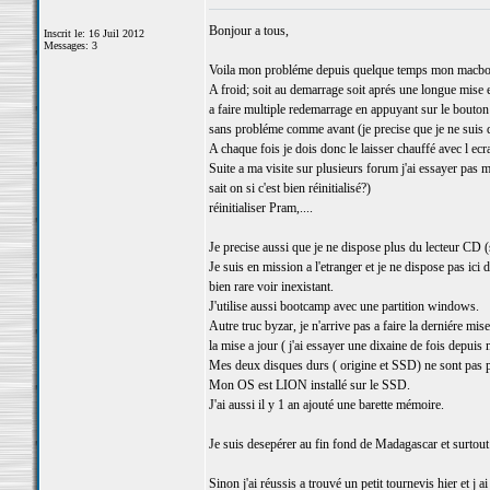
Bonjour a tous,
Inscrit le: 16 Juil 2012
Messages: 3
Voila mon probléme depuis quelque temps mon macbook 
A froid; soit au demarrage soit aprés une longue mise en 
a faire multiple redemarrage en appuyant sur le bouton
sans probléme comme avant (je precise que je ne suis 
A chaque fois je dois donc le laisser chauffé avec l ecr
Suite a ma visite sur plusieurs forum j'ai essayer pas m
sait on si c'est bien réinitialisé?)
réinitialiser Pram,....
Je precise aussi que je ne dispose plus du lecteur CD (s
Je suis en mission a l'etranger et je ne dispose pas ici
bien rare voir inexistant.
J'utilise aussi bootcamp avec une partition windows.
Autre truc byzar, je n'arrive pas a faire la derniére mi
la mise a jour ( j'ai essayer une dixaine de fois depuis 
Mes deux disques durs ( origine et SSD) ne sont pas ple
Mon OS est LION installé sur le SSD.
J'ai aussi il y 1 an ajouté une barette mémoire.
Je suis desepérer au fin fond de Madagascar et surtout
Sinon j'ai réussis a trouvé un petit tournevis hier et j ai